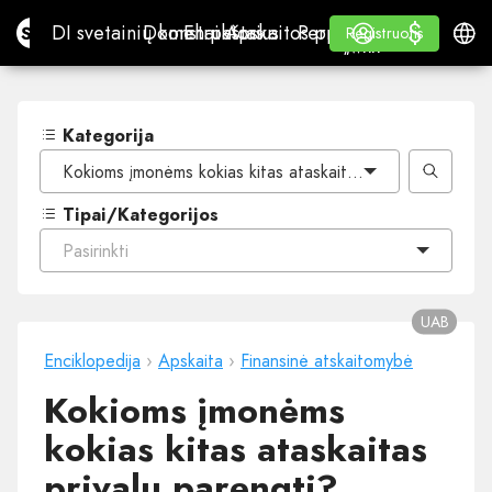
$
$
Site.pro
DI svetainių konstruktorius
Domenai
El. paštas
Apskaitos programa
Perpardavėjams„White
Prisijungti
Mokymasis
Lietu
DI svetainių konstruktorius
Domenai
El. paštas
Apskaitos programa
Perpardavėjams
Mokymasis
Registruotis
Registruotis
„WHITE LABEL“
Kategorija
Kokioms įmonėms kokias kitas ataskaitas privalu parengti
Tipai/Kategorijos
Pasirinkti
UAB
Enciklopedija
›
Apskaita
›
Finansinė atskaitomybė
Kokioms įmonėms
kokias kitas ataskaitas
privalu parengti?