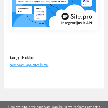
Susiję ištekliai
Nemokami apskaitos kursai
Šioje svetainėje yra naudojami slapukai (ir yra renkama asmeninė