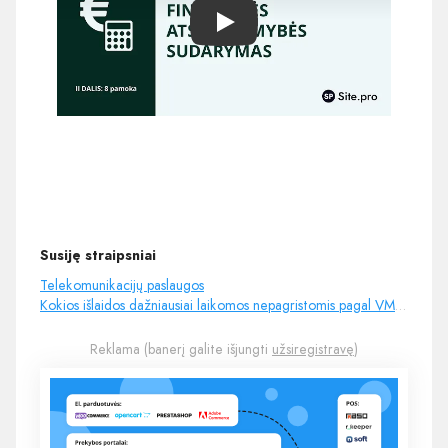
Play
Susiję straipsniai
Telekomunikacijų paslaugos
Kokios išlaidos dažniausiai laikomos nepagristomis pagal VMI vertinimą?
Reklama (banerį galite išjungti
užsiregistravę
)