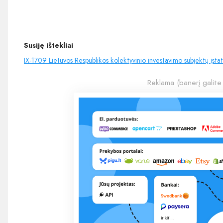
Susiję ištekliai
IX-1709 Lietuvos Respublikos kolektyvinio investavimo subjektų įsta
Reklama (banerį galite