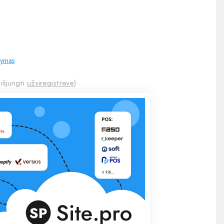
tymas
 išjungti
užsiregistravę
)