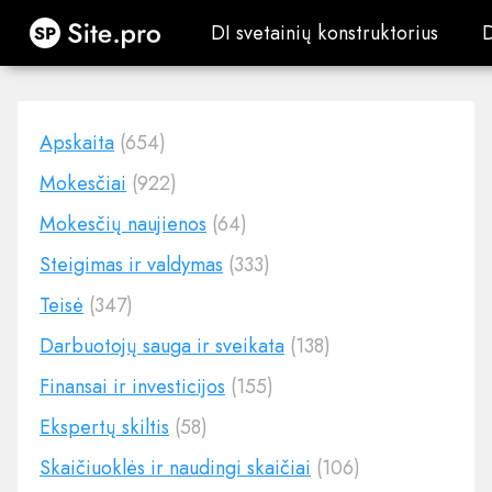
Site.pro
DI svetainių konstruktorius
DI svetainių konstruktorius
Apskaita
(654)
Mokesčiai
(922)
Mokesčių naujienos
(64)
Steigimas ir valdymas
(333)
Teisė
(347)
Darbuotojų sauga ir sveikata
(138)
Finansai ir investicijos
(155)
Ekspertų skiltis
(58)
Skaičiuoklės ir naudingi skaičiai
(106)