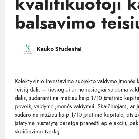
kvalifikuotoji k
balsavimo teisi
Kauko Studentai
Kolektyvinio investavimo subjekto valdymo įmonės kva
teisių dalis – tiesiogiai ar netiesiogiai valdoma val
dalis, sudaranti ne mažiau kaip 1/10 įstatinio kapita
poveikį valdymo įmonės valdymui. Skaičiuojant, ar įm
sudaro ne mažiau kaip 1/10 įstatinio kapitalo, atsi
įstatyme nustatytą pareigą pranešti apie akcijų pak
skaičiavimo tvarką.