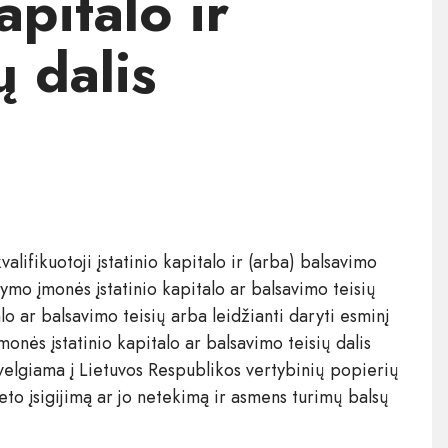
apitalo ir
ų dalis
lifikuotoji įstatinio kapitalo ir (arba) balsavimo
dymo įmonės įstatinio kapitalo ar balsavimo teisių
lo ar balsavimo teisių arba leidžianti daryti esminį
onės įstatinio kapitalo ar balsavimo teisių dalis
žvelgiama į Lietuvos Respublikos vertybinių popierių
eto įsigijimą ar jo netekimą ir asmens turimų balsų