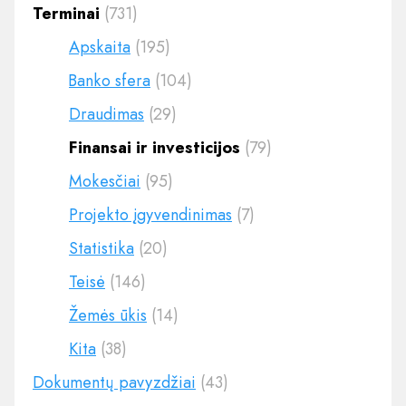
Terminai
(731)
Apskaita
(195)
Banko sfera
(104)
Draudimas
(29)
Finansai ir investicijos
(79)
Mokesčiai
(95)
Projekto įgyvendinimas
(7)
Statistika
(20)
Teisė
(146)
Žemės ūkis
(14)
Kita
(38)
Dokumentų pavyzdžiai
(43)