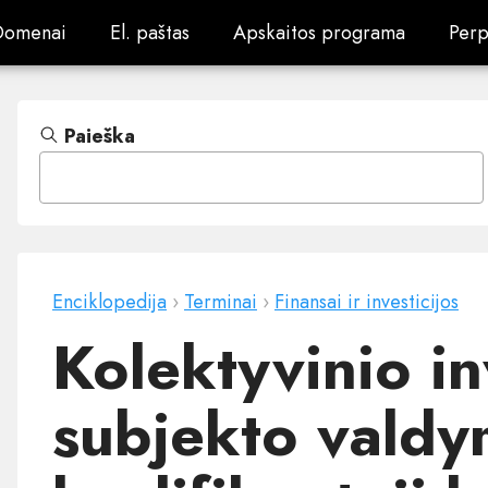
Domenai
El. paštas
Apskaitos programa
Perp
Domenai
El. paštas
Apskaitos programa
Perp
Paieška
Enciklopedija
›
Terminai
›
Finansai ir investicijos
Kolektyvinio i
subjekto vald