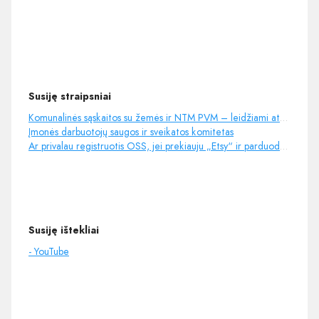
Susiję straipsniai
Komunalinės sąskaitos su žemės ir NTM PVM – leidžiami atskaitymai ir PVM atskaita?
Įmonės darbuotojų saugos ir sveikatos komitetas
Ar privalau registruotis OSS, jei prekiauju „Etsy“ ir parduodu į ES, US, o pajamos mažos?
Susiję ištekliai
- YouTube