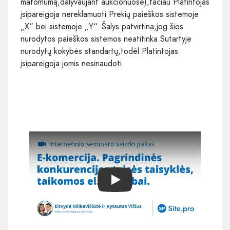
matomumą,dalyvaujant aukcionuose),tačiau Platintojas
įsipareigoja nereklamuoti Prekių paieškos sistemoje
„X“ bei sistemoje „Y“. Šalys patvirtina,jog šios
nurodytos paieškos sistemos neatitinka Sutartyje
nurodytų kokybės standartų,todėl Platintojas
įsipareigoja jomis nesinaudoti.
Play