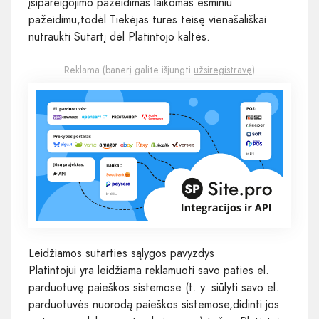
įsipareigojimo pažeidimas laikomas esminiu
pažeidimu,todėl Tiekėjas turės teisę vienašališkai
nutraukti Sutartį dėl Platintojo kaltės.
Reklama (banerį galite išjungti
užsiregistravę
)
Leidžiamos sutarties sąlygos pavyzdys
Platintojui yra leidžiama reklamuoti savo paties el.
parduotuvę paieškos sistemose (t. y. siūlyti savo el.
parduotuvės nuorodą paieškos sistemose,didinti jos