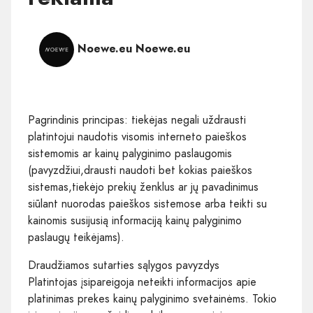
Noewe.eu Noewe.eu
Pagrindinis principas: tiekėjas negali uždrausti
platintojui naudotis visomis interneto paieškos
sistemomis ar kainų palyginimo paslaugomis
(pavyzdžiui,drausti naudoti bet kokias paieškos
sistemas,tiekėjo prekių ženklus ar jų pavadinimus
siūlant nuorodas paieškos sistemose arba teikti su
kainomis susijusią informaciją kainų palyginimo
paslaugų teikėjams).
Draudžiamos sutarties sąlygos pavyzdys
Platintojas įsipareigoja neteikti informacijos apie
platinimas prekes kainų palyginimo svetainėms. Tokio