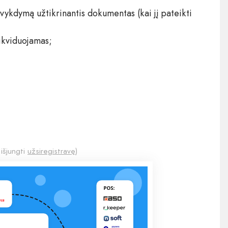
vykdymą užtikrinantis dokumentas (kai jį pateikti
ikviduojamas;
 išjungti
užsiregistravę
)