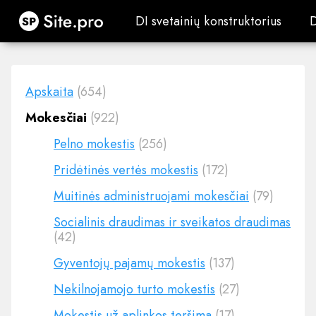
Site.pro
DI svetainių konstruktorius
DI svetainių konstruktorius
Apskaita
(654)
Mokesčiai
(922)
Pelno mokestis
(256)
Pridėtinės vertės mokestis
(172)
Muitinės administruojami mokesčiai
(79)
Socialinis draudimas ir sveikatos draudimas
(42)
Gyventojų pajamų mokestis
(137)
Nekilnojamojo turto mokestis
(27)
Mokestis už aplinkos teršimą
(17)