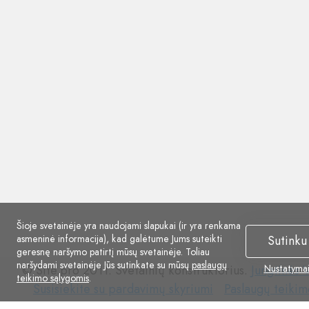
Šioje svetainėje yra naudojami slapukai (ir yra renkama
asmeninė informacija), kad galėtume Jums suteikti
Sutinku
geresnę naršymo patirtį mūsų svetainėje. Toliau
naršydami svetainėje Jūs sutinkate su mūsų
paslaugų
© Site.pro 2011. Svetainių konstruktorius.
Jungtinės V
Nustatyma
teikimo sąlygomis
.
Susisiekite
Paslaugų
Susisiekite su pardavimų skyriumi
Paslaugų teikim
su
teikimo