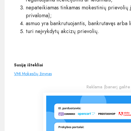
nepateikiamas tinkamas mokestinių prievolių į
privaloma);
asmuo yra bankrutuojantis, bankrutavęs arba l
turi neįvykdytų akcizų prievolių.
Susiję ištekliai
VMI Mokesčių žinynas
Reklama (banerį galite