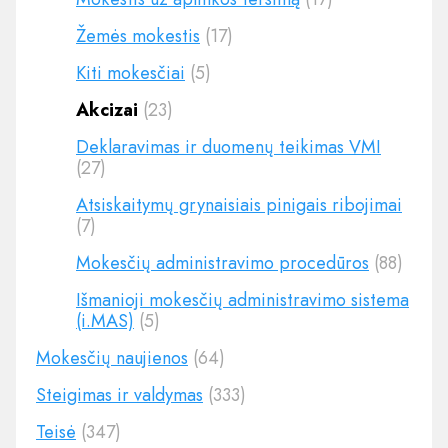
Žemės mokestis
(17)
Kiti mokesčiai
(5)
Akcizai
(23)
Deklaravimas ir duomenų teikimas VMI
(27)
Atsiskaitymų grynaisiais pinigais ribojimai
(7)
Mokesčių administravimo procedūros
(88)
Išmanioji mokesčių administravimo sistema
(i.MAS)
(5)
Mokesčių naujienos
(64)
Steigimas ir valdymas
(333)
Teisė
(347)