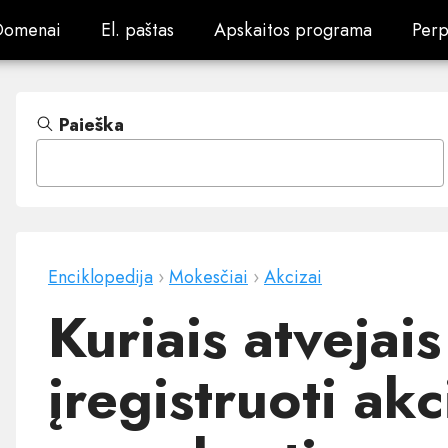
Domenai
El. paštas
Apskaitos programa
Perp
Domenai
El. paštas
Apskaitos programa
Perp
Paieška
Enciklopedija
›
Mokesčiai
›
Akcizai
Kuriais atvejai
įregistruoti akc