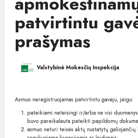
apmokestinamų
patvirtintu gav
prašymas
Valstybinė Mokesčių Inspekcija
Asmuo neregistruojamas patvirtintu gavėju, jeigu:
pateikiami neteisingi ir/arba ne visi duomeny
buvo pareikalauta pateikti papildomų dokume
asmuo neturi teisės aktų nustatytų galiojančių 
reguliuojama licencijomis ar leidimais;