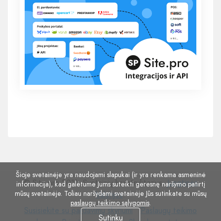
Šioje svetainėje yra naudojami slapukai (ir yra renkama asmeninė
© Site.pro 2011. Svetainių konstruktorius.
Jungtinės
informacija), kad galėtume Jums suteikti geresnę naršymo patirtį
mūsų svetainėje. Toliau naršydami svetainėje Jūs sutinkate su mūsų
Valstijos
.
paslaugų teikimo sąlygomis
.
Susisiekite
Paslaugų
Susisiekite su pardavimų skyriumi
Paslaugų teikimo
Sutinku