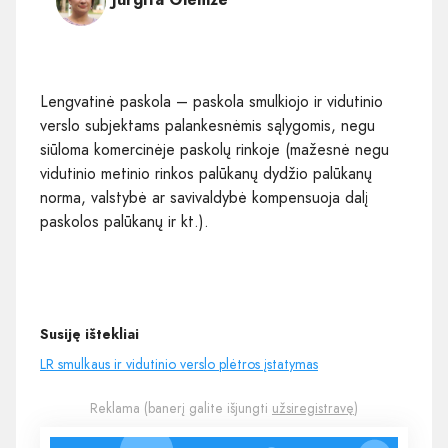
Lengvatinė paskola – paskola smulkiojo ir vidutinio
verslo subjektams palankesnėmis sąlygomis, negu
siūloma komercinėje paskolų rinkoje (mažesnė negu
vidutinio metinio rinkos palūkanų dydžio palūkanų
norma, valstybė ar savivaldybė kompensuoja dalį
paskolos palūkanų ir kt.).
Susiję ištekliai
LR smulkaus ir vidutinio verslo plėtros įstatymas
Reklama (banerį galite išjungti
užsiregistravę
)