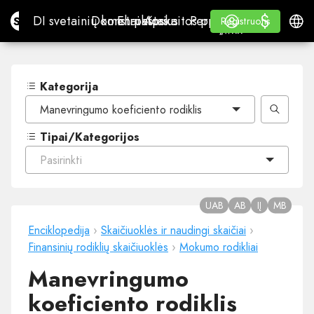
$
$
Site.pro
DI svetainių konstruktorius
Domenai
El. paštas
Apskaitos programa
Perpardavėjams„White
Prisijungti
Mokymasis
Lietu
DI svetainių konstruktorius
Domenai
El. paštas
Apskaitos programa
Perpardavėjams
Mokymasis
Registruotis
Registruotis
„WHITE LABEL“
Kategorija
Manevringumo koeficiento rodiklis
Tipai/Kategorijos
Pasirinkti
UAB
AB
IĮ
MB
Enciklopedija
›
Skaičiuoklės ir naudingi skaičiai
›
Finansinių rodiklių skaičiuoklės
›
Mokumo rodikliai
Manevringumo
koeficiento rodiklis