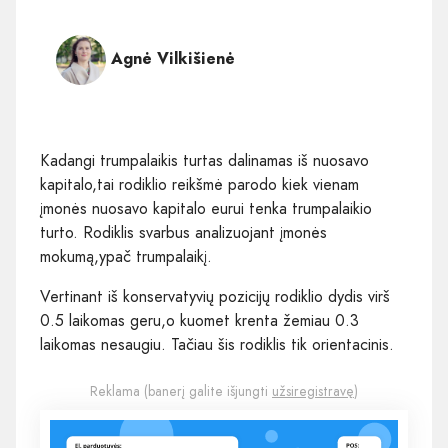
Agnė Vilkišienė
Kadangi trumpalaikis turtas dalinamas iš nuosavo
kapitalo,tai rodiklio reikšmė parodo kiek vienam
įmonės nuosavo kapitalo eurui tenka trumpalaikio
turto. Rodiklis svarbus analizuojant įmonės
mokumą,ypač trumpalaikį.
Vertinant iš konservatyvių pozicijų rodiklio dydis virš
0.5 laikomas geru,o kuomet krenta žemiau 0.3
laikomas nesaugiu. Tačiau šis rodiklis tik orientacinis.
Reklama (banerį galite išjungti
užsiregistravę
)