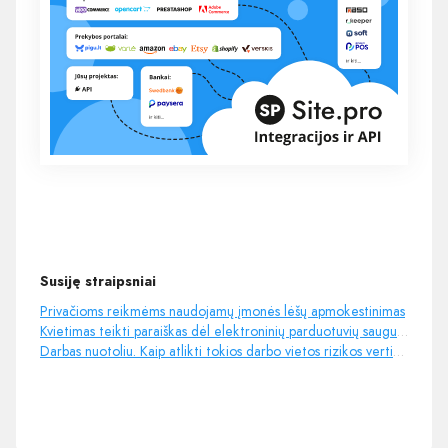
Susiję straipsniai
Privačioms reikmėms naudojamų įmonės lėšų apmokestinimas
Kvietimas teikti paraiškas dėl elektroninių parduotuvių saugumo
Darbas nuotoliu. Kaip atlikti tokios darbo vietos rizikos vertinimą?