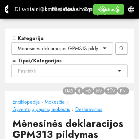
$
$
Site.pro
DI svetainių konstruktorius
Domenai
El. paštas
Apskaitos programa
Perpardavėjams„White
Prisijungti
Mokymasis
Lietu
DI svetainių konstruktorius
Domenai
El. paštas
Apskaitos programa
Perpardavėjams
Mokymasis
Registruotis
Registruotis
„WHITE LABEL“
Kategorija
Mėnesinės deklaracijos GPM313 pildymas
Tipai/Kategorijos
Pasirinkti
UAB
IĮ
MB
IdV
ŽŪV
PNĮ
Enciklopedija
›
Mokesčiai
›
Gyventojų pajamų mokestis
›
Deklaravimas
Mėnesinės deklaracijos
GPM313 pildymas