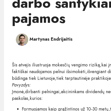
darbo santykiai
pajamos​
Martynas Endrijaitis
Šis atvejis iliustruoja mokesčių vengimo riziką,kai
faktiškai naudojamos pelnui išsimokėti,išvengiant
būdinga tiek Lietuvoje,tiek tarptautinėje praktikoje
Pavyzdys:
Įmonė,dirbanti pelningai,akcininkams dividendų nesk
paskolas,kurios:
Formuojamos kaip grąžintinos už 10-30 metų,t