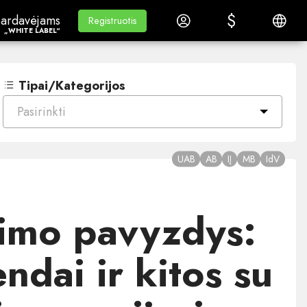
$
$
ardavėjams„White Label“
Mokymasis
Prisijungti
Lietuvi
ardavėjams
Mokymasis
Registruotis
Registruotis
„WHITE LABEL“
Tipai/Kategorijos
Pasirinkti
UAB
AB
IĮ
MB
IdV
imo pavyzdys:
ndai ir kitos su