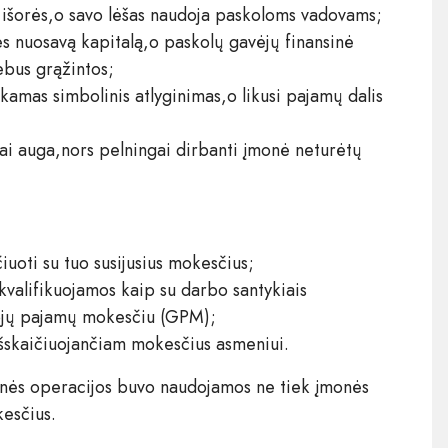
išorės,o savo lėšas naudoja paskoloms vadovams;
ės nuosavą kapitalą,o paskolų gavėjų finansinė
ebus grąžintos;
mas simbolinis atlyginimas,o likusi pajamų dalis
ai auga,nors pelningai dirbanti įmonė neturėtų
čiuoti su tuo susijusius mokesčius;
 kvalifikuojamos kaip su darbo santykiais
ojų pajamų mokesčiu (GPM);
išskaičiuojančiam mokesčius asmeniui.
sinės operacijos buvo naudojamos ne tiek įmonės
kesčius.