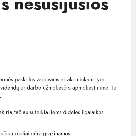
s nesusijusios
 įmonės paskolos vadovams ar akcininkams yra
 dividendų ar darbo užmokesčio apmokestinimo. Tai
.
iria,tačiau suteikia jiems dideles ilgalaikes
ačiau realiai nėra grąžinamos;