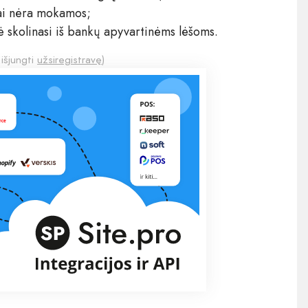
kai nėra mokamos;
nė skolinasi iš bankų apyvartinėms lėšoms.
 išjungti
užsiregistravę
)