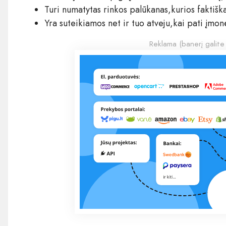
Turi numatytas rinkos palūkanas,kurios faktiš
Yra suteikiamos net ir tuo atveju,kai pati įmo
Reklama (banerį galite