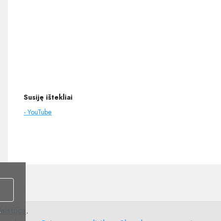
Susiję ištekliai
- YouTube
alstijos
.
i