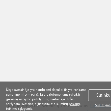
Šioje svetainėje yra naudojami slapukai (ir yra renkama
asmeninė informacija), kad galėtume Jums suteikti
Sutinku
geresnę naršymo patirtį mūsų svetainėje. Toliau
naršydami svetainėje Jūs sutinkate su mūsų
paslaugų
© Site.pro 2011. Svetainių konstruktorius.
Jungtinės V
Nustatyma
teikimo sąlygomis
.