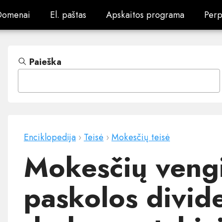
Domenai
El. paštas
Apskaitos programa
Perp
Domenai
El. paštas
Apskaitos programa
Perp
Paieška
Enciklopedija
›
Teisė
›
Mokesčių teisė
Mokesčių veng
paskolos divide