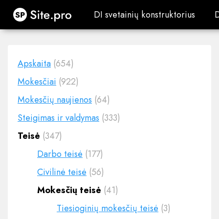
Site.pro
DI svetainių konstruktorius
DI svetainių konstruktorius
Apskaita
(654)
Mokesčiai
(922)
Mokesčių naujienos
(64)
Steigimas ir valdymas
(333)
Teisė
(347)
Darbo teisė
(177)
Civilinė teisė
(56)
Mokesčių teisė
(41)
Tiesioginių mokesčių teisė
(3)