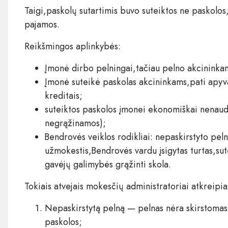
Taigi,paskolų sutartimis buvo suteiktos ne paskolos
pajamos.
Reikšmingos aplinkybės​:
Įmonė dirbo pelningai,tačiau pelno akcininkams
Įmonė suteikė paskolas akcininkams,pati apy
kreditais;​ ​
suteiktos paskolos įmonei ekonomiškai nenau
negrąžinamos);​ ​
Bendrovės veiklos rodikliai: nepaskirstyto pe
užmokestis,Bendrovės vardu įsigytas turtas,su
gavėjų galimybės grąžinti skola​.
Tokiais atvejais mokesčių administratoriai atkreipia
Nepaskirstytą pelną — pelnas nėra skirstomas
paskolos;