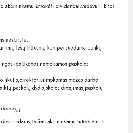
,o akcininkams išmokėti dividendai,vadovui - kitos
 neskirstė;​ ​
vartinių lėšų trūkumą kompensuodama bankų
dingos (palūkanos nemokamos,paskolos
lno likutis,direktoriui mokamas mažas darbo
teiktų paskolų dydis,skolos didėjimas,paskolų
 dėmesį į:
 dividendams,tačiau akcininkams suteikiamos