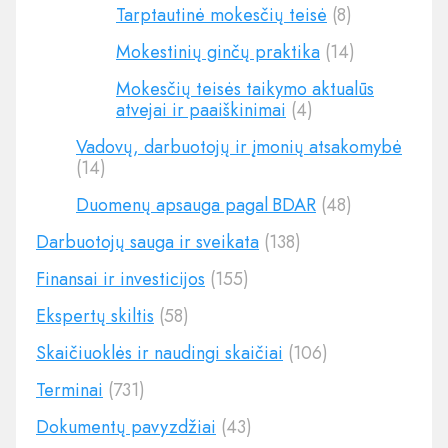
Tarptautinė mokesčių teisė
(8)
Mokestinių ginčų praktika
(14)
Mokesčių teisės taikymo aktualūs
atvejai ir paaiškinimai
(4)
Vadovų, darbuotojų ir įmonių atsakomybė
(14)
Duomenų apsauga pagal BDAR
(48)
Darbuotojų sauga ir sveikata
(138)
Finansai ir investicijos
(155)
Ekspertų skiltis
(58)
Skaičiuoklės ir naudingi skaičiai
(106)
Terminai
(731)
Dokumentų pavyzdžiai
(43)