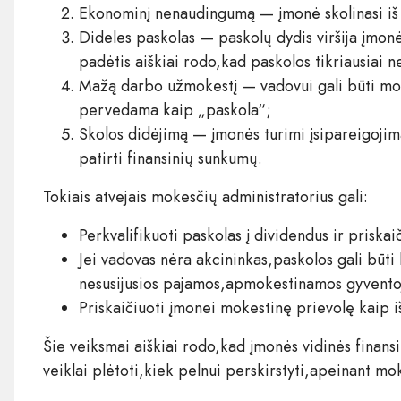
Ekonominį nenaudingumą — įmonė skolinasi iš 
Dideles paskolas — paskolų dydis viršija įmon
padėtis aiškiai rodo,kad paskolos tikriausiai n
Mažą darbo užmokestį — vadovui gali būti moka
pervedama kaip „paskola“;
Skolos didėjimą — įmonės turimi įsipareigojim
patirti finansinių sunkumų.
Tokiais atvejais mokesčių administratorius gali:
Perkvalifikuoti paskolas į dividendus ir priskai
Jei vadovas nėra akcininkas,paskolos gali būti
nesusijusios pajamos,apmokestinamos gyvent
Priskaičiuoti įmonei mokestinę prievolę kaip 
Šie veiksmai aiškiai rodo,kad įmonės vidinės finan
veiklai plėtoti,kiek pelnui perskirstyti,apeinant mo