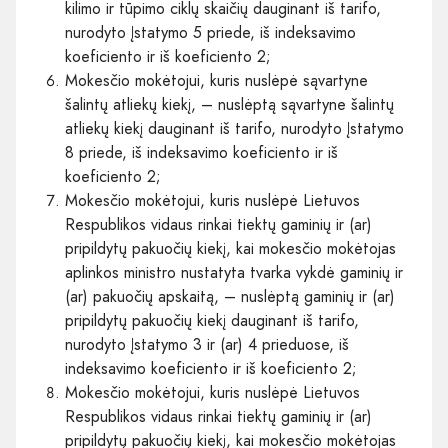
kilimo ir tūpimo ciklų skaičių dauginant iš tarifo,
nurodyto Įstatymo 5 priede, iš indeksavimo
koeficiento ir iš koeficiento 2;
Mokesčio mokėtojui, kuris nuslėpė sąvartyne
šalintų atliekų kiekį, – nuslėptą sąvartyne šalintų
atliekų kiekį dauginant iš tarifo, nurodyto Įstatymo
8 priede, iš indeksavimo koeficiento ir iš
koeficiento 2;
Mokesčio mokėtojui, kuris nuslėpė Lietuvos
Respublikos vidaus rinkai tiektų gaminių ir (ar)
pripildytų pakuočių kiekį, kai mokesčio mokėtojas
aplinkos ministro nustatyta tvarka vykdė gaminių ir
(ar) pakuočių apskaitą, – nuslėptą gaminių ir (ar)
pripildytų pakuočių kiekį dauginant iš tarifo,
nurodyto Įstatymo 3 ir (ar) 4 prieduose, iš
indeksavimo koeficiento ir iš koeficiento 2;
Mokesčio mokėtojui, kuris nuslėpė Lietuvos
Respublikos vidaus rinkai tiektų gaminių ir (ar)
pripildytų pakuočių kiekį, kai mokesčio mokėtojas