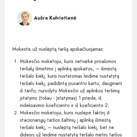
Aušra Kulvietienė
Mokestis už nuslėptą taršą apskaičiuojamas:
Mokesčio mokėtojui, kuris netvarkė privalomos
teršalų išmetimo į aplinką apskaitos, – išmestą
teršalo kiekį, kuris nustatomas leidime nustatytą
teršalo kiekį, padidintą pusantro karto, dauginant
iš tarifo, nurodyto Mokesčio už aplinkos teršimą
įstatymo (toliau - Įstatymas) 1 priede, iš
indeksavimo koeficiento ir iš koeficiento 2;
Mokesčio mokėtojui, kuris nuslėpė faktinį iš
stacionariųjų taršos šaltinių į aplinką išmestą
teršalo kiekį, – nuslėptą teršalo kiekį, bet ne
didesnį už leidime nustatytą teršalo metinį taršos