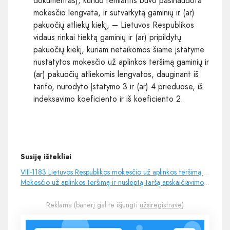
dokumentas), kuriuo remiantis buvo pasinaudota
mokesčio lengvata, ir sutvarkytą gaminių ir (ar)
pakuočių atliekų kiekį, – Lietuvos Respublikos
vidaus rinkai tiektą gaminių ir (ar) pripildytų
pakuočių kiekį, kuriam netaikomos šiame įstatyme
nustatytos mokesčio už aplinkos teršimą gaminių ir
(ar) pakuočių atliekomis lengvatos, dauginant iš
tarifo, nurodyto Įstatymo 3 ir (ar) 4 prieduose, iš
indeksavimo koeficiento ir iš koeficiento 2.
Susiję ištekliai
VIII-1183 Lietuvos Respublikos mokesčio už aplinkos teršimą įstatymas 9 str. 8 p.
Mokesčio už aplinkos teršimą ir nuslėptą taršą apskaičiavimo tvarkos aprašai
Reklama (banerį galite išjungti
užsiregistravę
)