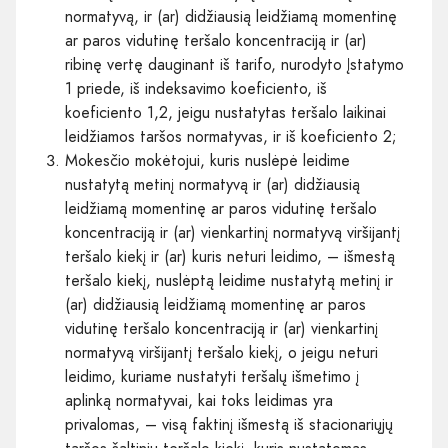
normatyvą, ir (ar) didžiausią leidžiamą momentinę
ar paros vidutinę teršalo koncentraciją ir (ar)
ribinę vertę dauginant iš tarifo, nurodyto Įstatymo
1 priede, iš indeksavimo koeficiento, iš
koeficiento 1,2, jeigu nustatytas teršalo laikinai
leidžiamos taršos normatyvas, ir iš koeficiento 2;
Mokesčio mokėtojui, kuris nuslėpė leidime
nustatytą metinį normatyvą ir (ar) didžiausią
leidžiamą momentinę ar paros vidutinę teršalo
koncentraciją ir (ar) vienkartinį normatyvą viršijantį
teršalo kiekį ir (ar) kuris neturi leidimo, – išmestą
teršalo kiekį, nuslėptą leidime nustatytą metinį ir
(ar) didžiausią leidžiamą momentinę ar paros
vidutinę teršalo koncentraciją ir (ar) vienkartinį
normatyvą viršijantį teršalo kiekį, o jeigu neturi
leidimo, kuriame nustatyti teršalų išmetimo į
aplinką normatyvai, kai toks leidimas yra
privalomas, – visą faktinį išmestą iš stacionariųjų