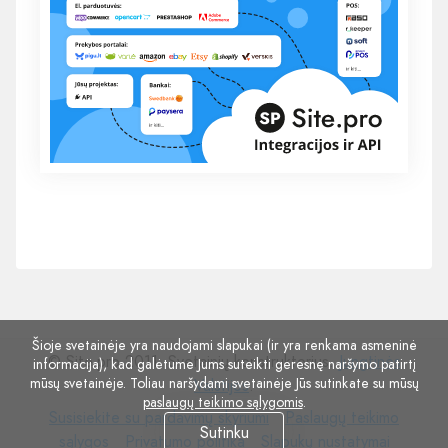
Šioje svetainėje yra naudojami slapukai (ir yra renkama asmeninė
© Site.pro 2011. Svetainių konstruktorius.
Jungtinės
informacija), kad galėtume Jums suteikti geresnę naršymo patirtį
mūsų svetainėje. Toliau naršydami svetainėje Jūs sutinkate su mūsų
Valstijos
.
paslaugų teikimo sąlygomis
.
Susisiekite
Paslaugų
Susisiekite su pardavimų skyriumi
Paslaugų teikimo
Sutinku
su
Privatumo
Slapukų
teikimo
sąlygos
Privatumo politika
Slapukų nustatymai