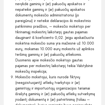
nevykdė gaminių ir (ar) pakuočių apskaitos ir
nepateikė gaminių ir (ar) pakuočių apskaitos
dokumentų mokesčio administratoriui (jo
pareigūnui) ir neteikė deklaracijos iki mokestinio
patikrinimo pradžios, – mokesčio mokėtojo per
tikrinamąjį mokestinį laikotarpį gautas pajamas
dauginant iš koeficiento 0,02. Jeigu apskaičiuota
mokėtina mokesčio suma yra mažesnė už 10.000
eurų, mokamas 10.000 eurų mokestis už aplinkos
teršimą gaminių ir (ar) pakuočių atliekomis.
Duomenis apie mokesčio mokėtojo gautas
pajamas per mokestinį laikotarpį teikia Valstybinė
mokesčių inspekcija;
Mokesčio mokėtojui, kuris nurodė fiktyvų
(neegzistuojantį) atliekų tvarkytojo ir (ar)
gamintojų ir importuotojų organizacijos tariamai
išrašytą gaminių ir (ar) pakuočių atliekų sutvarkymą
įrodantį dokumentą ir (ar) patvirtinimą (toliau –