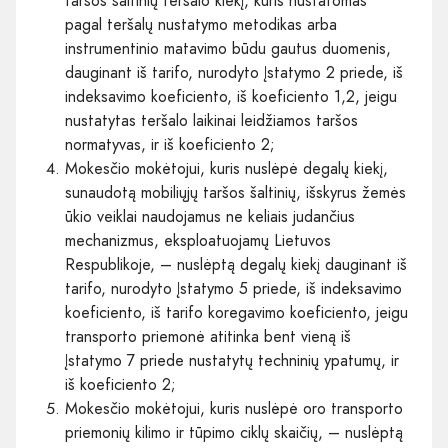
taršos šaltinių teršalo kiekį, kuris nustatomas
pagal teršalų nustatymo metodikas arba
instrumentinio matavimo būdu gautus duomenis,
dauginant iš tarifo, nurodyto Įstatymo 2 priede, iš
indeksavimo koeficiento, iš koeficiento 1,2, jeigu
nustatytas teršalo laikinai leidžiamos taršos
normatyvas, ir iš koeficiento 2;
Mokesčio mokėtojui, kuris nuslėpė degalų kiekį,
sunaudotą mobiliųjų taršos šaltinių, išskyrus žemės
ūkio veiklai naudojamus ne keliais judančius
mechanizmus, eksploatuojamų Lietuvos
Respublikoje, – nuslėptą degalų kiekį dauginant iš
tarifo, nurodyto Įstatymo 5 priede, iš indeksavimo
koeficiento, iš tarifo koregavimo koeficiento, jeigu
transporto priemonė atitinka bent vieną iš
Įstatymo 7 priede nustatytų techninių ypatumų, ir
iš koeficiento 2;
Mokesčio mokėtojui, kuris nuslėpė oro transporto
priemonių kilimo ir tūpimo ciklų skaičių, – nuslėptą