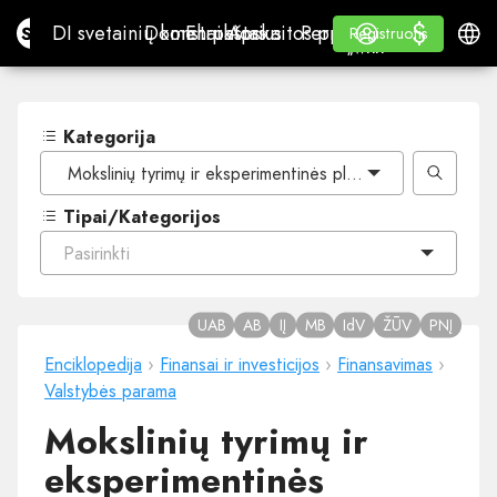
$
$
Site.pro
DI svetainių konstruktorius
Domenai
El. paštas
Apskaitos programa
Perpardavėjams„White
Prisijungti
Mokymasis
Lietu
DI svetainių konstruktorius
Domenai
El. paštas
Apskaitos programa
Perpardavėjams
Mokymasis
Registruotis
Registruotis
„WHITE LABEL“
Kategorija
Mokslinių tyrimų ir eksperimentinės plėtros išlaidų aps
Tipai/Kategorijos
Pasirinkti
UAB
AB
IĮ
MB
IdV
ŽŪV
PNĮ
Enciklopedija
›
Finansai ir investicijos
›
Finansavimas
›
Valstybės parama
Mokslinių tyrimų ir
eksperimentinės