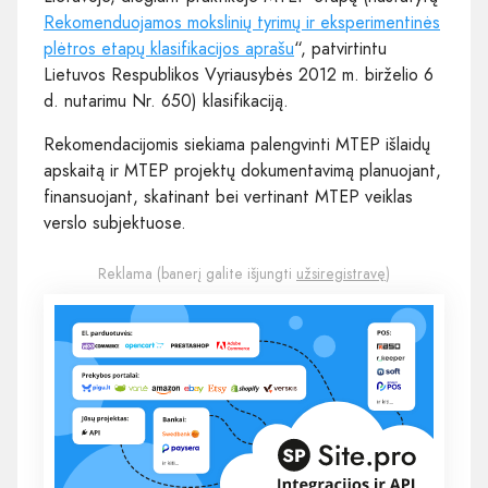
Rekomenduojamos mokslinių tyrimų ir eksperimentinės
plėtros etapų klasifikacijos aprašu
“, patvirtintu
Lietuvos Respublikos Vyriausybės 2012 m. birželio 6
d. nutarimu Nr. 650) klasifikaciją.
Rekomendacijomis siekiama palengvinti MTEP išlaidų
apskaitą ir MTEP projektų dokumentavimą planuojant,
finansuojant, skatinant bei vertinant MTEP veiklas
verslo subjektuose.
Reklama (banerį galite išjungti
užsiregistravę
)