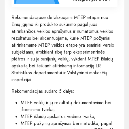
Rekomendacijose detalizuojami MTEP etapai nuo
žinių įgijimo iki produkto sukūrimo pagal juos
atitinkančios veiklos aprašymus ir numatomus veiklos
rezultatus bei akcentuojama, kurie MTEP požymiai
atitinkamame MTEP veiklos etape yra esminiai verslo
subjektams, atskiriant ribą tarp eksperimentinės
plėtros ir su ja susijusių veiklų, vykdant MTEP išlaidų
apskaitą bei teikiant atitinkamą informaciją LR
Statistikos departamentui ir Valstybinei mokesčių
inspekcijai.
Rekomendacijas sudaro 5 dalys:
MTEP veiklų ir jų rezultatų dokumentavimo bei
įforminimo tvarka;
MTEP išlaidų apskaitos vedimo tvarka;
MTEP požymių aprašymas bei metodika, pagal