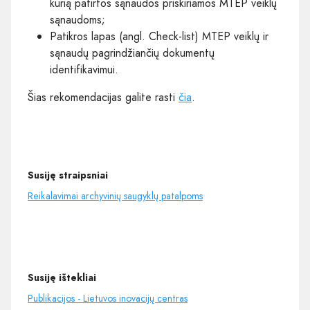
kurią patirtos sąnaudos priskiriamos MTEP veiklų
sąnaudoms;
Patikros lapas (angl. Check-list) MTEP veiklų ir
sąnaudų pagrindžiančių dokumentų
identifikavimui.
Šias rekomendacijas galite rasti
čia
.
Susiję straipsniai
Reikalavimai archyvinių saugyklų patalpoms
Susiję ištekliai
Publikacijos - Lietuvos inovacijų centras