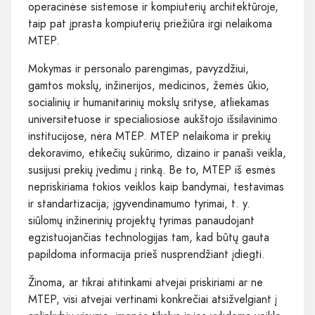
operacinėse sistemose ir kompiuterių architektūroje,
taip pat įprasta kompiuterių priežiūra irgi nelaikoma
MTEP.
Mokymas ir personalo parengimas, pavyzdžiui,
gamtos mokslų, inžinerijos, medicinos, žemės ūkio,
socialinių ir humanitarinių mokslų srityse, atliekamas
universitetuose ir specialiosiose aukštojo išsilavinimo
institucijose, nėra MTEP. MTEP nelaikoma ir prekių
dekoravimo, etikečių sukūrimo, dizaino ir panaši veikla,
susijusi prekių įvedimu į rinką. Be to, MTEP iš esmės
nepriskiriama tokios veiklos kaip bandymai, testavimas
ir standartizacija; įgyvendinamumo tyrimai, t. y.
siūlomų inžinerinių projektų tyrimas panaudojant
egzistuojančias technologijas tam, kad būtų gauta
papildoma informacija prieš nusprendžiant įdiegti.
Žinoma, ar tikrai atitinkami atvejai priskiriami ar ne
MTEP, visi atvejai vertinami konkrečiai atsižvelgiant į