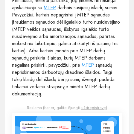
Pirmiausia, neretai pasitaiko, jog įmonės neteisingai
apskaičiuoja su
MTEP
darbais susijusių išlaidų sumas.
Pavyzdžiui, kartais nepagristai į MTEP sąnaudas
įtraukiamos sąnaudos dėl ilgalaikio turto nusidėvėjimo
(MTEP veiklos sąnaudas, išskyrus ilgalaikio turto
nusidėvėjimo arba amortizacijos sąnaudas, patirtas
mokestiniu laikotarpiu, galima atskaityti iš pajamų tris
kartus). Arba kartais įmonės prie MTEP darbų
sąnaudų priskiria išlaidas, kurių MTEP darbams
negalima priskirti, pavyzdžiui, prie
MTEP
sąnaudų
nepriskiriamos darbuotojų draudimo išlaidos. Taigi
tokių klaidų dėl išlaidų bei jų sumų išvengti padeda
tinkamai vedama straipsnyje minėta MTEP darbų
dokumentaciją.
Reklama (banerį galite išjungti
užsiregistravę
)