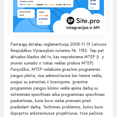
Pastarąją detaliau reglamentuoja 2008-11-19 Lietuvos
Respublikos Vyriausybės nutarimu Nr. 1183. Taip pat
aktualios klaidos dėl to, kas nepriskiriama MTEP (t. y.
įmonės sumaišo ir tokias veiklas priskiria MTEP).
Pavyzdžiui, MTEP nelaikoma įprastinė programinės
įrangos plėtra, visa administracinė bei teisinė veikla,
susijusi su patentais ir licencijomis. Įprastinė
programinės įrangos kūrimo veikla apima darbą su
sisteminiais-specifiniais arba programiniais specifiniais
pasikeitimais, kurie buvo viešai prieinami prieš
pradedant darbą. Techninės problemos, kurios buvo
išspręstos ankstesniuose projektuose, tose pačiose