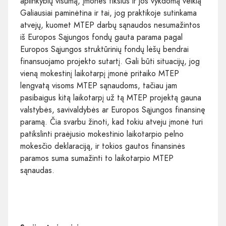
aplinkybių visumą, įmonės tikslus ir jos vykdomą veiklą
Galiausiai paminėtina ir tai, jog praktikoje sutinkama
atvejų, kuomet MTEP darbų sąnaudos nesumažintos
iš Europos Sąjungos fondų gauta parama pagal
Europos Sąjungos struktūrinių fondų lėšų bendrai
finansuojamo projekto sutartį. Gali būti situacijų, jog
vieną mokestinį laikotarpį įmonė pritaiko MTEP
lengvatą visoms MTEP sąnaudoms, tačiau jam
pasibaigus kitą laikotarpį už tą MTEP projektą gauna
valstybės, savivaldybės ar Europos Sąjungos finansinę
paramą. Čia svarbu žinoti, kad tokiu atveju įmonė turi
patikslinti praėjusio mokestinio laikotarpio pelno
mokesčio deklaraciją, ir tokios gautos finansinės
paramos suma sumažinti to laikotarpio MTEP
sąnaudas.