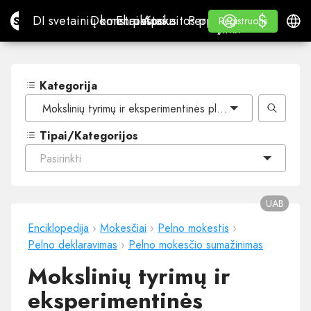
$
$
Site.pro
DI svetainių konstruktorius
Domenai
El. paštas
Apskaitos programa
Perpardavėjams„White
Prisijungti
Mokymasis
Lietu
DI svetainių konstruktorius
Domenai
El. paštas
Apskaitos programa
Perpardavėjams
Mokymasis
Registruotis
Registruotis
„WHITE LABEL“
Kategorija
Mokslinių tyrimų ir eksperimentinės plėtros lengvatos pri
Tipai/Kategorijos
Pasirinkti
UAB
Enciklopedija
›
Mokesčiai
›
Pelno mokestis
›
Pelno deklaravimas
›
Pelno mokesčio sumažinimas
Mokslinių tyrimų ir
eksperimentinės