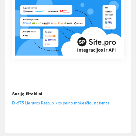
Susiję ištekliai
IX-675 Lietuvos Respublikos pelno mokesčio įstatymas