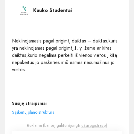
Kauko Studentai
Nekilnojamasis pagal prigimtį daiktas – daiktas,kuris
yra nekilnojamas pagal prigimtį,t. y. žemė ar kitas
daiktas,kurio negalima perkelti iš vienos vietos į kitą
nepakeitus jo paskirties ir iš esmės nesumažinus jo
vertės.
Susiję straipsniai
Sąskaitų plano struktūra
Reklama (banerį galite išjungti
užsiregistravę
)