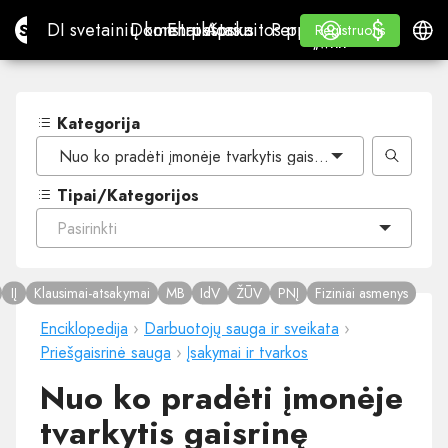
$
$
Site.pro
DI svetainių konstruktorius
Domenai
El. paštas
Apskaitos programa
Perpardavėjams„White
Prisijungti
Mokymasis
Lietu
DI svetainių konstruktorius
Domenai
El. paštas
Apskaitos programa
Perpardavėjams
Mokymasis
Registruotis
Registruotis
„WHITE LABEL“
Kategorija
Nuo ko pradėti įmonėje tvarkytis gaisrinę saugą?
Tipai/Kategorijos
Pasirinkti
IĮ
Klausimai-atsakymai
MB
IdV
ŽŪV
PNĮ
Fiziniai asmenys
Enciklopedija
›
Darbuotojų sauga ir sveikata
›
Priešgaisrinė sauga
›
Įsakymai ir tvarkos
Nuo ko pradėti įmonėje
tvarkytis gaisrinę