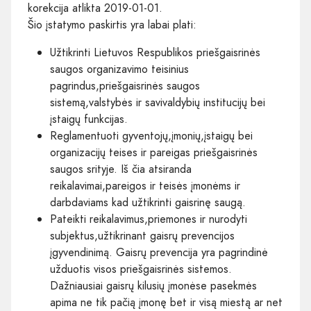
korekcija atlikta 2019-01-01.
Šio įstatymo paskirtis yra labai plati:
Užtikrinti Lietuvos Respublikos priešgaisrinės
saugos organizavimo teisinius
pagrindus,priešgaisrinės saugos
sistemą,valstybės ir savivaldybių institucijų bei
įstaigų funkcijas.
Reglamentuoti gyventojų,įmonių,įstaigų bei
organizacijų teises ir pareigas priešgaisrinės
saugos srityje. Iš čia atsiranda
reikalavimai,pareigos ir teisės įmonėms ir
darbdaviams kad užtikrinti gaisrinę saugą.
Pateikti reikalavimus,priemones ir nurodyti
subjektus,užtikrinant gaisrų prevencijos
įgyvendinimą. Gaisrų prevencija yra pagrindinė
užduotis visos priešgaisrinės sistemos.
Dažniausiai gaisrų kilusių įmonėse pasekmės
apima ne tik pačią įmonę bet ir visą miestą ar net