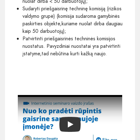
nuolat dirba < 50 darbuotojų);
Sudaryti priešgaisrinę techninę komisiją (rizikos
valdymo grupė) (komisija sudaroma gamybinės
paskirties objekte,kuriame nuolat dirba daugiau
kaip 50 darbuotojų);
Patvirtinti priešgaisrinės techninės komisijos
nuostatus. Pavyzdiniai nuostatai yra patvirtinti
įstatyme,tad nebūtina kurti kažką naujo.
Play