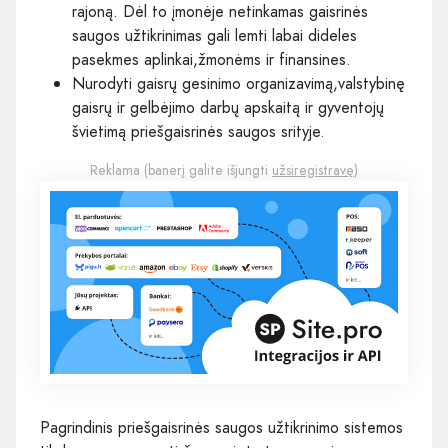
rajoną. Dėl to įmonėje netinkamas gaisrinės
saugos užtikrinimas gali lemti labai dideles
pasekmes aplinkai,žmonėms ir finansines.
Nurodyti gaisrų gesinimo organizavimą,valstybinę
gaisrų ir gelbėjimo darbų apskaitą ir gyventojų
švietimą priešgaisrinės saugos srityje.
Reklama (banerį galite išjungti
užsiregistravę
)
Pagrindinis priešgaisrinės saugos užtikrinimo sistemos