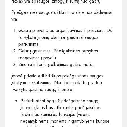
tikslas yra apsaugoti žmogų ir turtą nuo gaisrų.
Priešgaisrinės saugos užtikrinimo sistemos uždaviniai
yra:
Gaisrų prevencijos organizavimas ir priežiūra. Dėl
to vyksta įmonių planiniai gaisriniai saugos
patikrinimai.
Gaisrų gesinimas. Priešgaisrinės tarnybos
reagavimas į pavojų.
Žmonių ir turto gelbėjimas gaisro metu.
Įmonė privalo atitikti šiuos priešgaisrinės saugos
įstatymo reikalavimus. Nuo to ir reikėtų pradėti
tvarkytis gaisrinę saugą įmonėje:
Paskirti atsakingą už priešgaisrinę saugą
įmonėje,kuris bus atliekantis priešgaisrinės
techninės komisijos funkcijas (visoms
negamybinėms įmonėms ir gamybinėms kuriose