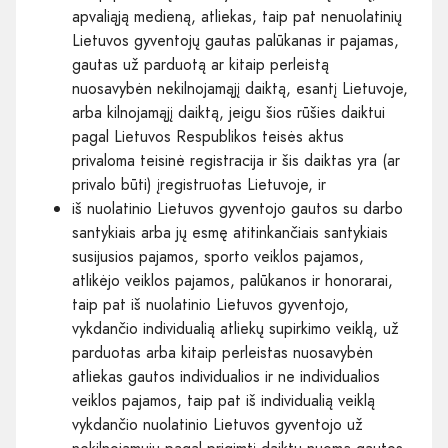
apvaliąją medieną, atliekas, taip pat nenuolatinių
Lietuvos gyventojų gautas palūkanas ir pajamas,
gautas už parduotą ar kitaip perleistą
nuosavybėn nekilnojamąjį daiktą, esantį Lietuvoje,
arba kilnojamąjį daiktą, jeigu šios rūšies daiktui
pagal Lietuvos Respublikos teisės aktus
privaloma teisinė registracija ir šis daiktas yra (ar
privalo būti) įregistruotas Lietuvoje, ir
iš nuolatinio Lietuvos gyventojo gautos su darbo
santykiais arba jų esmę atitinkančiais santykiais
susijusios pajamos, sporto veiklos pajamos,
atlikėjo veiklos pajamos, palūkanos ir honorarai,
taip pat iš nuolatinio Lietuvos gyventojo,
vykdančio individualią atliekų supirkimo veiklą, už
parduotas arba kitaip perleistas nuosavybėn
atliekas gautos individualios ir ne individualios
veiklos pajamos, taip pat iš individualią veiklą
vykdančio nuolatinio Lietuvos gyventojo už