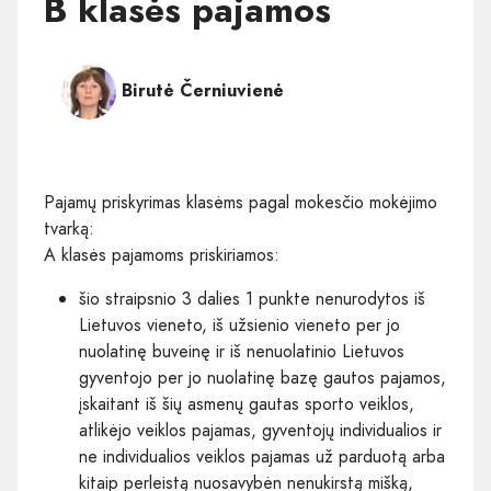
B klasės pajamos
Birutė Černiuvienė
Pajamų priskyrimas klasėms pagal mokesčio mokėjimo
tvarką:
A klasės pajamoms priskiriamos:
šio straipsnio 3 dalies 1 punkte nenurodytos iš
Lietuvos vieneto, iš užsienio vieneto per jo
nuolatinę buveinę ir iš nenuolatinio Lietuvos
gyventojo per jo nuolatinę bazę gautos pajamos,
įskaitant iš šių asmenų gautas sporto veiklos,
atlikėjo veiklos pajamas, gyventojų individualios ir
ne individualios veiklos pajamas už parduotą arba
kitaip perleistą nuosavybėn nenukirstą mišką,