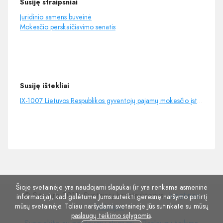
Susiję straipsniai
Juridinio asmens buveinė
Mokesčio perskaičiavimo senatis
Susiję ištekliai
IX-1007 Lietuvos Respublikos gyventojų pajamų mokesčio įstatymas
Šioje svetainėje yra naudojami slapukai (ir yra renkama asmeninė
© Site.pro 2011. Svetainių konstruktorius.
Jungtinės
informacija), kad galėtume Jums suteikti geresnę naršymo patirtį
mūsų svetainėje. Toliau naršydami svetainėje Jūs sutinkate su mūsų
Valstijos
.
paslaugų teikimo sąlygomis
.
Susisiekite
Paslaugų