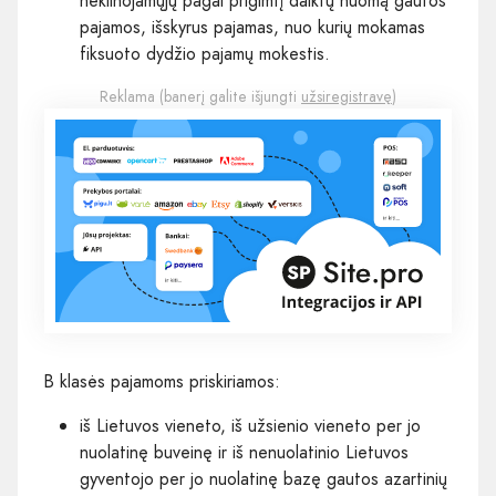
nekilnojamųjų pagal prigimtį daiktų nuomą gautos
pajamos, išskyrus pajamas, nuo kurių mokamas
fiksuoto dydžio pajamų mokestis.
Reklama (banerį galite išjungti
užsiregistravę
)
B klasės pajamoms priskiriamos:
iš Lietuvos vieneto, iš užsienio vieneto per jo
nuolatinę buveinę ir iš nenuolatinio Lietuvos
gyventojo per jo nuolatinę bazę gautos azartinių