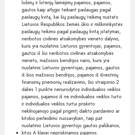
lošimų ir loterijų laimėjimų pajamos, pajamos,
gautos kaip atlygis teikiant paslaugas pagal
paslaugų kvitą, kai šių paslaugų teikimą nustato
Lietuvos Respublikos žemės ūkio ir miškininkystės
paslaugų teikimo pagal paslaugų kvitą įstatymas,
neribotos civilinės atsakomybės vieneto dalyvio,
kuris yra nuolatinis Lietuvos gyventojas, pajamos,
gautos iš šio neribotos civilinės atsakomybės
vieneto, mažosios bendrijos nario, kuris yra
nuolatinis Lietuvos gyventojas, pajamos, gautos
iš šios mažosios bendrijos, pajamos iš išvestinių
finansinių priemonių realizavimo, šio straipsnio 2
dalies 1 punkte nenurodytos individualios veiklos
pajamos, pajamos iš ne individualios veiklos turto
ir individualios veiklos turtui priskirto
nekilnojamojo pagal prigimtį daikto pardavimo ar
kitokio perleidimo nuosavybėn, taip pat
nuolatinio Lietuvos gyventojo gautos palūkanos;
kitos A klasei nepriskiriamos pajamos.