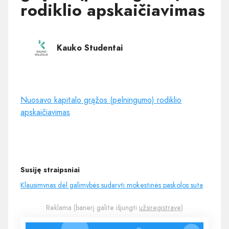
rodiklio apskaičiavimas
Kauko Studentai
Nuosavo kapitalo grąžos (pelningumo) rodiklio
apskaičiavimas
Susiję straipsniai
Klausimynas dėl galimybės sudaryti mokestinės paskolos sutartį
Reklama (banerį galite išjungti
užsiregistravę
)