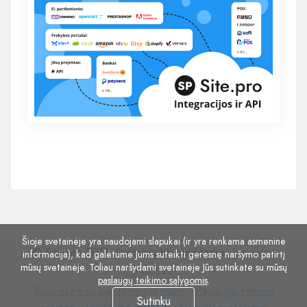
Šioje svetainėje yra naudojami slapukai (ir yra renkama asmeninė
© Site.pro 2011. Svetainių konstruktorius.
Jungtinės
informacija), kad galėtume Jums suteikti geresnę naršymo patirtį
mūsų svetainėje. Toliau naršydami svetainėje Jūs sutinkate su mūsų
Valstijos
.
paslaugų teikimo sąlygomis
.
Susisiekite
Paslaugų
Susisiekite su pardavimų skyriumi
Paslaugų teikimo
Sutinku
su
Privatumo
Slapukų
teikimo