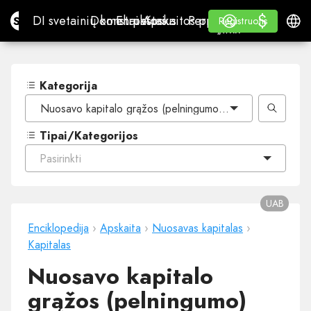
$
$
Site.pro
DI svetainių konstruktorius
Domenai
El. paštas
Apskaitos programa
Perpardavėjams„White
Prisijungti
Mokymasis
Lietu
DI svetainių konstruktorius
Domenai
El. paštas
Apskaitos programa
Perpardavėjams
Mokymasis
Registruotis
Registruotis
„WHITE LABEL“
Kategorija
Nuosavo kapitalo grąžos (pelningumo) rodiklio apskaičiav
Tipai/Kategorijos
Pasirinkti
UAB
Enciklopedija
›
Apskaita
›
Nuosavas kapitalas
›
Kapitalas
Nuosavo kapitalo
grąžos (pelningumo)