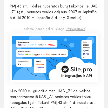
PMĮ 43 str. 1 dalies nuostatos būtų taikomos, jei UAB
„Z“ tęstų perimtos veiklos dalį nuo 2007 m. lapkričio
6 d. iki 2010 m. lapkričio 5 d. (t.y. 3 metus).
Reklama (banerį galite išjungti
užsiregistravę
)
Nuo 2010 m. gruodžio mėn. UAB „Z“ dėl veiklos
reorganizavimo iš UAB „A“ perimtos veiklos toliau
nebegalės tęsti. Taikant PMĮ 43 str. 1 d. nuostatas,