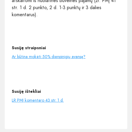
atskaitomi iš nuolatinės buveinės pajamų (žr. PMĮ 41
str. 1 d. 2 punkto, 2 d. 1-3 punktų ir 3 dalies
komentarus).
Susiję straipsniai
Ar būtina mokėti 50% dienpinigių avansą?
Susiję ištekliai
LR PMĮ komentaro 43 str. 1 d.