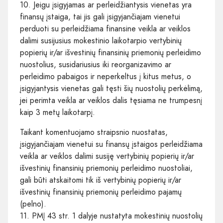
10. Jeigu įsigyjamas ar perleidžiantysis vienetas yra
finansų įstaiga, tai jis gali įsigyjančiajam vienetui
perduoti su perleidžiama finansine veikla ar veiklos
dalimi susijusius mokestinio laikotarpio vertybinių
popierių ir/ar išvestinių finansinių priemonių perleidimo
nuostolius, susidariusius iki reorganizavimo ar
perleidimo pabaigos ir neperkeltus į kitus metus, o
įsigyjantysis vienetas gali tęsti šių nuostolių perkėlimą,
jei perimta veikla ar veiklos dalis tęsiama ne trumpesnį
kaip 3 metų laikotarpį.
Taikant komentuojamo straipsnio nuostatas,
įsigyjančiajam vienetui su finansų įstaigos perleidžiama
veikla ar veiklos dalimi susiję vertybinių popierių ir/ar
išvestinių finansinių priemonių perleidimo nuostoliai,
gali būti atskaitomi tik iš vertybinių popierių ir/ar
išvestinių finansinių priemonių perleidimo pajamų
(pelno).
11. PMĮ 43 str. 1 dalyje nustatyta mokestinių nuostolių