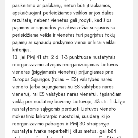
pasikeitimo ar palūkanų, neturi būti įtraukiamos,
apskaičiuojant perleidžiamos veiklos ar jos dalies
rezultatą, nebent vienetas gali įrodyti, kad šios
pajamos ar sąnaudos yra akivaizdžiai susijusios su
perleidžiama veikla ir vienetas turi pagrįstus tokių
pajamų ar sąnaudų priskyrimo vienai ar kitai veiklai
kriterijus.
13. Jei PMĮ 41 str. 2 d. 1-3 punktuose nustatytais
reorganizavimo atvejais reorganizuojamas Lietuvos
vienetas (įsigyjamasis vienetas) prijungiamas prie
Europos Sąjungos (toliau – ES) valstybės narės
vieneto (arba sujungiamas su ES valstybės narės
vienetu), tai ES valstybės narės vienetui, tęsiančiam
veiklą per nuolatinę buveinę Lietuvoje, 43 str. 1 dalyje
nustatytomis sąlygomis perduoti Lietuvos vieneto
mokestinio laikotarpio nuostoliai, susidarę iki jo
reorganizavimo pabaigos ir PMĮ 30 straipsnyje
nustatyta tvarka neperkelti į kitus metus, gali būti