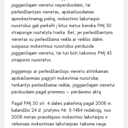
įsigyjančiajam vienetui neperduodami, tai
perleidžiantysis vienetas, apskaičiuodamas
apmokestinamąjį pelną, mokestinio laikotarpio
nuostolius gali perkelti į kitus metus bendra PMĮ 30
straipsnyje nustatyta tvarka. Bet, jei perleidžiantysis
vienetas su perleidžiama veikla ar veiklos dalimi
susijusius mokestinius nuostolius perduoda
įsigyjančiajam vienetui, tai turi būti taikomos PMĮ 43
straipsnio nuostatos.
Įsigyjamojo ar perleidžiančiojo vieneto atitinkamais
apskaičiavimais pagrįsti mokestiniai nuostoliai,
tenkantys perleidžiamai veiklai, įsigyjančiajam vienetui
perduodami pagal priėmimo – perdavimo aktą.
Pagal PMĮ 30 str. 4 dalies pakeitimą pagal 2008 m.
balandžio 24 d. įstatymo Nr. X-1484 redakciją, nuo
2008 metais prasidėjusio mokestinio laikotarpio ir
vėlesniais mokestiniais laikotarpiais taikoma nauja