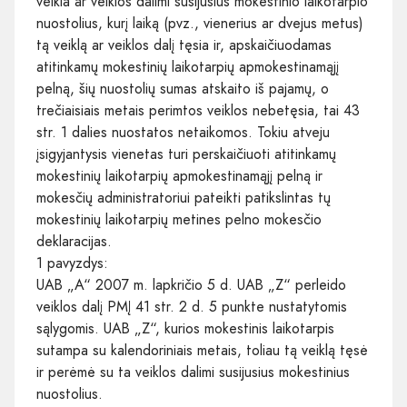
veikla ar veiklos dalimi susijusius mokestinio laikotarpio
nuostolius, kurį laiką (pvz., vienerius ar dvejus metus)
tą veiklą ar veiklos dalį tęsia ir, apskaičiuodamas
atitinkamų mokestinių laikotarpių apmokestinamąjį
pelną, šių nuostolių sumas atskaito iš pajamų, o
trečiaisiais metais perimtos veiklos nebetęsia, tai 43
str. 1 dalies nuostatos netaikomos. Tokiu atveju
įsigyjantysis vienetas turi perskaičiuoti atitinkamų
mokestinių laikotarpių apmokestinamąjį pelną ir
mokesčių administratoriui pateikti patikslintas tų
mokestinių laikotarpių metines pelno mokesčio
deklaracijas.
1 pavyzdys:
UAB „A“ 2007 m. lapkričio 5 d. UAB „Z“ perleido
veiklos dalį PMĮ 41 str. 2 d. 5 punkte nustatytomis
sąlygomis. UAB „Z“, kurios mokestinis laikotarpis
sutampa su kalendoriniais metais, toliau tą veiklą tęsė
ir perėmė su ta veiklos dalimi susijusius mokestinius
nuostolius.