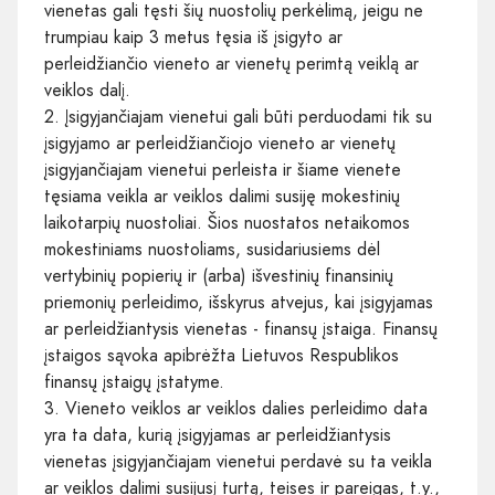
vienetas gali tęsti šių nuostolių perkėlimą, jeigu ne
trumpiau kaip 3 metus tęsia iš įsigyto ar
perleidžiančio vieneto ar vienetų perimtą veiklą ar
veiklos dalį.
2. Įsigyjančiajam vienetui gali būti perduodami tik su
įsigyjamo ar perleidžiančiojo vieneto ar vienetų
įsigyjančiajam vienetui perleista ir šiame vienete
tęsiama veikla ar veiklos dalimi susiję mokestinių
laikotarpių nuostoliai. Šios nuostatos netaikomos
mokestiniams nuostoliams, susidariusiems dėl
vertybinių popierių ir (arba) išvestinių finansinių
priemonių perleidimo, išskyrus atvejus, kai įsigyjamas
ar perleidžiantysis vienetas - finansų įstaiga. Finansų
įstaigos sąvoka apibrėžta Lietuvos Respublikos
finansų įstaigų įstatyme.
3. Vieneto veiklos ar veiklos dalies perleidimo data
yra ta data, kurią įsigyjamas ar perleidžiantysis
vienetas įsigyjančiajam vienetui perdavė su ta veikla
ar veiklos dalimi susijusį turtą, teises ir pareigas, t.y.,