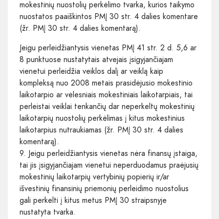
mokestinių nuostolių perkėlimo tvarka, kurios taikymo
nuostatos paaiškintos PMĮ 30 str. 4 dalies komentare
(žr. PMĮ 30 str. 4 dalies komentarą).
Jeigu perleidžiantysis vienetas PMĮ 41 str. 2 d. 5,6 ar
8 punktuose nustatytais atvejais įsigyjančiajam
vienetui perleidžia veiklos dalį ar veiklą kaip
kompleksą nuo 2008 metais prasidėjusio mokestinio
laikotarpio ar vėlesniais mokestiniais laikotarpiais, tai
perleistai veiklai tenkančių dar neperkeltų mokestinių
laikotarpių nuostolių perkėlimas į kitus mokestinius
laikotarpius nutraukiamas (žr. PMĮ 30 str. 4 dalies
komentarą).
9. Jeigu perleidžiantysis vienetas nėra finansų įstaiga,
tai jis įsigyjančiajam vienetui neperduodamus praėjusių
mokestinių laikotarpių vertybinių popierių ir/ar
išvestinių finansinių priemonių perleidimo nuostolius
gali perkelti į kitus metus PMĮ 30 straipsnyje
nustatyta tvarka.