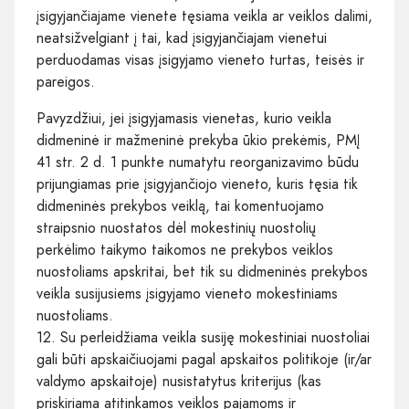
įsigyjančiajame vienete tęsiama veikla ar veiklos dalimi,
neatsižvelgiant į tai, kad įsigyjančiajam vienetui
perduodamas visas įsigyjamo vieneto turtas, teisės ir
pareigos.
Pavyzdžiui, jei įsigyjamasis vienetas, kurio veikla
didmeninė ir mažmeninė prekyba ūkio prekėmis, PMĮ
41 str. 2 d. 1 punkte numatytu reorganizavimo būdu
prijungiamas prie įsigyjančiojo vieneto, kuris tęsia tik
didmeninės prekybos veiklą, tai komentuojamo
straipsnio nuostatos dėl mokestinių nuostolių
perkėlimo taikymo taikomos ne prekybos veiklos
nuostoliams apskritai, bet tik su didmeninės prekybos
veikla susijusiems įsigyjamo vieneto mokestiniams
nuostoliams.
12. Su perleidžiama veikla susiję mokestiniai nuostoliai
gali būti apskaičiuojami pagal apskaitos politikoje (ir/ar
valdymo apskaitoje) nusistatytus kriterijus (kas
priskiriama atitinkamos veiklos pajamoms ir