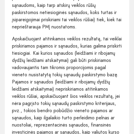
sąnaudoms, kaip tarp atskirų veiklos rūšių
paskirstomos netiesioginės sąnaudos, koks turtas ir
įsipareigojimai priskiriami tai veiklos rūšiai) tiek, kiek tai
neprieštarauja PMĮ nuostatoms.
Apskaičiuojant atitinkamos veiklos rezultatą, tai veiklai
priskiriamos pajamos ir sąnaudos, kurias galima priskirti
tiesiogiai. Kai kurios sąnaudos (leidžiami ir ribojamų
dydžių leidžiami atskaitymai) gali būti priskiriamos
vadovaujantis tam tikromis proporcijomis pagal
vieneto nusistatytą tokių sąnaudų paskirstymo bazę.
Pajamos ir sąnaudos (leidžiami ir ribojamų dydžių
leidžiami atskaitymai) nepriskiriamos atitinkamos
veiklos rūšiai, apskaičiuojant šios veiklos rezultatą, jei
nėra pagrįsto tokių sąnaudų paskirstymo kriterijaus,
pvz., tokios bendro pobūdžio vieneto pajamos ar
sąnaudos, kaip ilgalaikio turto perleidimo pelnas ar
nuostoliai, reprezentacinės sąnaudos, finansinės
investicinės pajamos ar sąnaudos, kaip valiutos kurso