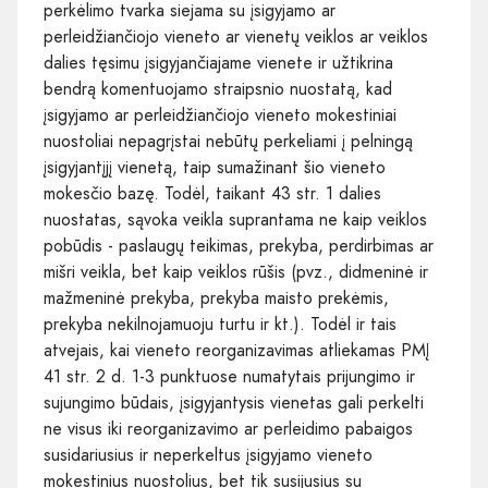
perkėlimo tvarka siejama su įsigyjamo ar
perleidžiančiojo vieneto ar vienetų veiklos ar veiklos
dalies tęsimu įsigyjančiajame vienete ir užtikrina
bendrą komentuojamo straipsnio nuostatą, kad
įsigyjamo ar perleidžiančiojo vieneto mokestiniai
nuostoliai nepagrįstai nebūtų perkeliami į pelningą
įsigyjantįjį vienetą, taip sumažinant šio vieneto
mokesčio bazę. Todėl, taikant 43 str. 1 dalies
nuostatas, sąvoka veikla suprantama ne kaip veiklos
pobūdis - paslaugų teikimas, prekyba, perdirbimas ar
mišri veikla, bet kaip veiklos rūšis (pvz., didmeninė ir
mažmeninė prekyba, prekyba maisto prekėmis,
prekyba nekilnojamuoju turtu ir kt.). Todėl ir tais
atvejais, kai vieneto reorganizavimas atliekamas PMĮ
41 str. 2 d. 1-3 punktuose numatytais prijungimo ir
sujungimo būdais, įsigyjantysis vienetas gali perkelti
ne visus iki reorganizavimo ar perleidimo pabaigos
susidariusius ir neperkeltus įsigyjamo vieneto
mokestinius nuostolius, bet tik susijusius su