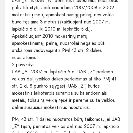
UAB „Z“ iš UAB „A“ perimtus mokestinius nuostolius
gali atskaityti, apskaičiuodama 2007,2008 ir 2009
mokestinių metų apmokestinamąjį pelną, nes veikla
buvo tęsiama 3 metus (skaičiuojant nuo 2007 m.
lapkričio 6 d. iki 2010 m. lapkričio 5 d.).
Apskaičiuojant 2010 mokestinių metų
apmokestinamąjį pelną, nuostoliai negalės būti
atskaitomi vadovaujantis PMĮ 43 str. 2 dalies
nuostatomis.
2 pavyzdys:
UAB „A“ 2007 m. lapkričio 5 d. UAB „Z“ perleido
veiklos dalį (veiklos dalies perleidimas atitiko PMĮ 41
str. 2 d. 8 punkto sąlygas). UAB „Z“, kurios
mokestinis laikotarpis sutampa su kalendoriniais
metais, toliau tą veiklą tęsė ir perėmė su ta veiklos
dalimi susijusius mokestinius nuostolius.
PMĮ 43 str. 1 dalies nuostatos būtų taikomos, jei UAB
„Z“ tęstų perimtos veiklos dalį nuo 2007 m. lapkričio