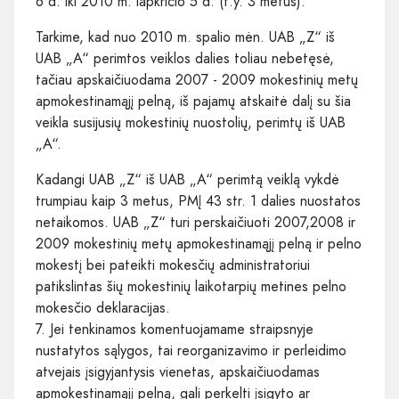
6 d. iki 2010 m. lapkričio 5 d. (t.y. 3 metus).
Tarkime, kad nuo 2010 m. spalio mėn. UAB „Z“ iš
UAB „A“ perimtos veiklos dalies toliau nebetęsė,
tačiau apskaičiuodama 2007 - 2009 mokestinių metų
apmokestinamąjį pelną, iš pajamų atskaitė dalį su šia
veikla susijusių mokestinių nuostolių, perimtų iš UAB
„A“.
Kadangi UAB „Z“ iš UAB „A“ perimtą veiklą vykdė
trumpiau kaip 3 metus, PMĮ 43 str. 1 dalies nuostatos
netaikomos. UAB „Z“ turi perskaičiuoti 2007,2008 ir
2009 mokestinių metų apmokestinamąjį pelną ir pelno
mokestį bei pateikti mokesčių administratoriui
patikslintas šių mokestinių laikotarpių metines pelno
mokesčio deklaracijas.
7. Jei tenkinamos komentuojamame straipsnyje
nustatytos sąlygos, tai reorganizavimo ir perleidimo
atvejais įsigyjantysis vienetas, apskaičiuodamas
apmokestinamąjį pelną, gali perkelti įsigyto ar