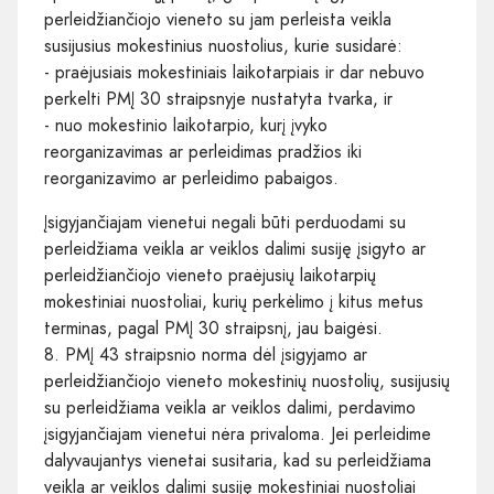
perleidžiančiojo vieneto su jam perleista veikla
susijusius mokestinius nuostolius, kurie susidarė:
- praėjusiais mokestiniais laikotarpiais ir dar nebuvo
perkelti PMĮ 30 straipsnyje nustatyta tvarka, ir
- nuo mokestinio laikotarpio, kurį įvyko
reorganizavimas ar perleidimas pradžios iki
reorganizavimo ar perleidimo pabaigos.
Įsigyjančiajam vienetui negali būti perduodami su
perleidžiama veikla ar veiklos dalimi susiję įsigyto ar
perleidžiančiojo vieneto praėjusių laikotarpių
mokestiniai nuostoliai, kurių perkėlimo į kitus metus
terminas, pagal PMĮ 30 straipsnį, jau baigėsi.
8. PMĮ 43 straipsnio norma dėl įsigyjamo ar
perleidžiančiojo vieneto mokestinių nuostolių, susijusių
su perleidžiama veikla ar veiklos dalimi, perdavimo
įsigyjančiajam vienetui nėra privaloma. Jei perleidime
dalyvaujantys vienetai susitaria, kad su perleidžiama
veikla ar veiklos dalimi susiję mokestiniai nuostoliai