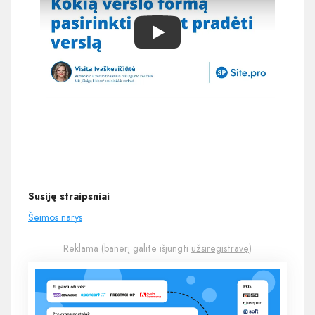
Play
Susiję straipsniai
Šeimos narys
Reklama (banerį galite išjungti
užsiregistravę
)