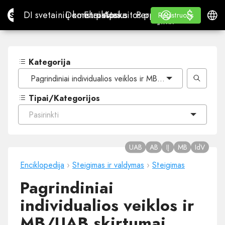
$
$
Site.pro
DI svetainių konstruktorius
Domenai
El. paštas
Apskaitos programa
Perpardavėjams„White
Prisijungti
Mokymasis
Lietu
DI svetainių konstruktorius
Domenai
El. paštas
Apskaitos programa
Perpardavėjams
Mokymasis
Registruotis
Registruotis
„WHITE LABEL“
Kategorija
Pagrindiniai individualios veiklos ir MB/UAB skirtumai
Tipai/Kategorijos
Pasirinkti
UAB
AB
IĮ
MB
IdV
Enciklopedija
›
Steigimas ir valdymas
›
Steigimas
Pagrindiniai
individualios veiklos ir
MB/UAB skirtumai