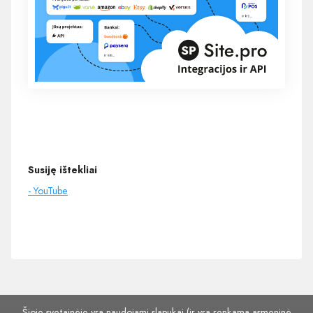
Susiję ištekliai
- YouTube
Šioje svetainėje yra naudojami slapukai (ir yra renkama asmeninė