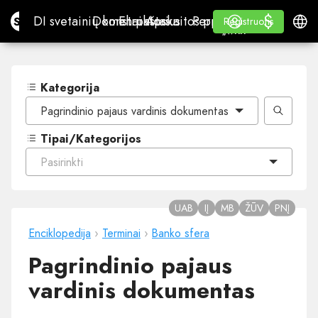
$
$
Site.pro
DI svetainių konstruktorius
Domenai
El. paštas
Apskaitos programa
Perpardavėjams„White
Prisijungti
Mokymasis
Lietu
DI svetainių konstruktorius
Domenai
El. paštas
Apskaitos programa
Perpardavėjams
Mokymasis
Registruotis
Registruotis
„WHITE LABEL“
Kategorija
Pagrindinio pajaus vardinis dokumentas
Tipai/Kategorijos
Pasirinkti
UAB
IĮ
MB
ŽŪV
PNĮ
Enciklopedija
›
Terminai
›
Banko sfera
Pagrindinio pajaus
vardinis dokumentas