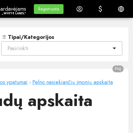
$
$
ardavėjams„White Label“
Mokymasis
Prisijungti
Lietuvi
ardavėjams
Mokymasis
Registruotis
Registruotis
„WHITE LABEL“
Tipai/Kategorijos
Pasirinkti
PNĮ
tos ypatumai
›
Pelno nesiekiančių įmonių apskaita
udų apskaita