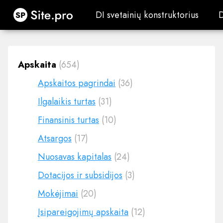
Site.pro
DI svetainių konstruktorius
DI svetainių konstruktorius
Apskaita
(654)
Apskaitos pagrindai
(36)
Ilgalaikis turtas
(31)
Finansinis turtas
(10)
Atsargos
(17)
Nuosavas kapitalas
(24)
Dotacijos ir subsidijos
(3)
Mokėjimai
(20)
Įsipareigojimų apskaita
(12)