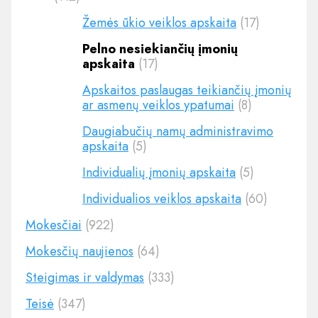
Žemės ūkio veiklos apskaita
(17)
Pelno nesiekiančių įmonių
apskaita
(17)
Apskaitos paslaugas teikiančių įmonių
ar asmenų veiklos ypatumai
(8)
Daugiabučių namų administravimo
apskaita
(5)
Individualių įmonių apskaita
(5)
Individualios veiklos apskaita
(60)
Mokesčiai
(922)
Mokesčių naujienos
(64)
Steigimas ir valdymas
(333)
Teisė
(347)