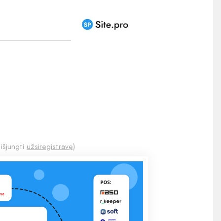
 išjungti
užsiregistravę
)