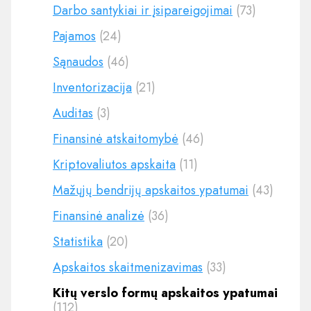
Darbo santykiai ir įsipareigojimai
(73)
Pajamos
(24)
Sąnaudos
(46)
Inventorizacija
(21)
Auditas
(3)
Finansinė atskaitomybė
(46)
Kriptovaliutos apskaita
(11)
Mažųjų bendrijų apskaitos ypatumai
(43)
Finansinė analizė
(36)
Statistika
(20)
Apskaitos skaitmenizavimas
(33)
Kitų verslo formų apskaitos ypatumai
(112)