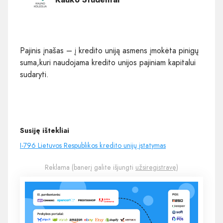
Pajinis įnašas – į kredito uniją asmens įmokėta pinigų
suma,kuri naudojama kredito unijos pajiniam kapitalui
sudaryti.
Susiję ištekliai
I-796 Lietuvos Respublikos kredito unijų įstatymas
Reklama (banerį galite išjungti
užsiregistravę
)