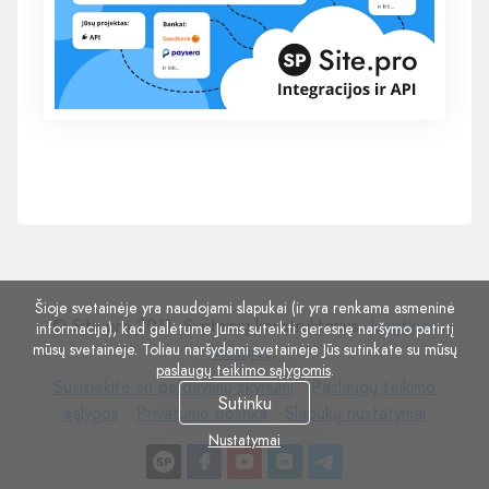
Šioje svetainėje yra naudojami slapukai (ir yra renkama asmeninė
© Site.pro 2011. Svetainių konstruktorius.
Jungtinės
informacija), kad galėtume Jums suteikti geresnę naršymo patirtį
mūsų svetainėje. Toliau naršydami svetainėje Jūs sutinkate su mūsų
Valstijos
.
paslaugų teikimo sąlygomis
.
Susisiekite
Paslaugų
Susisiekite su pardavimų skyriumi
Paslaugų teikimo
Sutinku
su
Privatumo
Slapukų
teikimo
sąlygos
Privatumo politika
Slapukų nustatymai
pardavimų
politika
nustatymai
sąlygos
Nustatymai
skyriumi