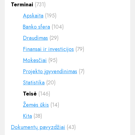
Terminai
(731)
Apskaita
(195)
Banko sfera
(104)
Draudimas
(29)
Finansai ir investicijos
(79)
Mokesčiai
(95)
Projekto įgyvendinimas
(7)
Statistika
(20)
Teisė
(146)
Žemės ūkis
(14)
Kita
(38)
Dokumentų pavyzdžiai
(43)