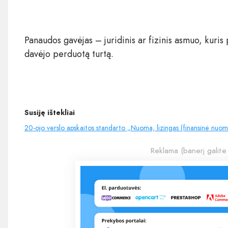
Panaudos gavėjas – juridinis ar fizinis asmuo, kuri
davėjo perduotą turtą.
Susiję ištekliai
20-ojo verslo apskaitos standarto „Nuoma, lizingas (finansinė nuom
Reklama (banerį galite