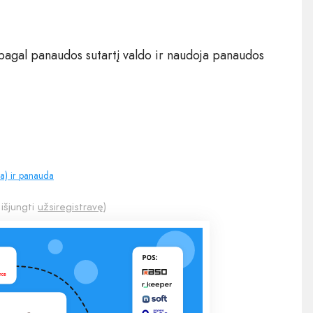
s pagal panaudos sutartį valdo ir naudoja panaudos
a) ir panauda
 išjungti
užsiregistravę
)