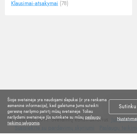
Klausimai-atsakymai
(78)
Šioje svetainėje yra naudojami slapukai (ir yra renkama
asmeninė informacija), kad galėtume Jums suteikti
Sutinku
geresnę naršymo patirtį mūsų svetainėje. Toliau
naršydami svetainėje Jūs sutinkate su mūsų
paslaugų
© Site.pro 2011. Svetainių konstruktorius.
Jungtinės V
Nustatyma
teikimo sąlygomis
.
Susisiekite
Paslaugų
Susisiekite su pardavimų skyriumi
Paslaugų teikim
su
teikimo