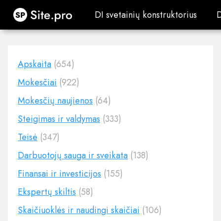
Site.pro
DI svetainių konstruktorius
DI svetainių konstruktorius
Apskaita
(654)
Mokesčiai
(922)
Mokesčių naujienos
(64)
Steigimas ir valdymas
(333)
Teisė
(347)
Darbuotojų sauga ir sveikata
(138)
Finansai ir investicijos
(155)
Ekspertų skiltis
(58)
Skaičiuoklės ir naudingi skaičiai
(106)