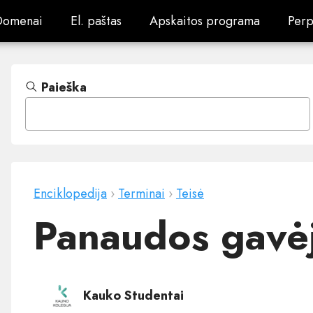
Domenai
El. paštas
Apskaitos programa
Perp
Domenai
El. paštas
Apskaitos programa
Perp
Paieška
Enciklopedija
›
Terminai
›
Teisė
Panaudos gavė
Kauko Studentai