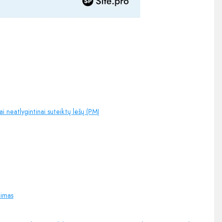
neatlygintinai suteiktų lėšų (PMĮ
nimas