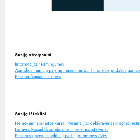
Susiję straipsniai
Informacijos reišmingumas
Apmokestinamųjų pajamų mažinimas dėl filmo arba jo dalies gamybai 
Parama fiziniams asmens
Susiję ištekliai
Nemokami apskaitos kursai. Parama. Jos deklaravimas ir apmokesti
Lietuvos Respublikos labdaros ir paramos įstatymas
Paramos gavėjų ir politinių partijų duomenys - VMI