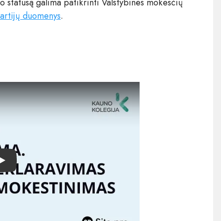
jo statusą galima patikrinti Valstybinės mokesčių
partijų duomenys
.
Play