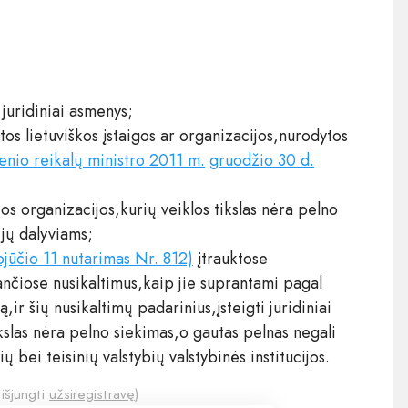
 juridiniai asmenys;
tos lietuviškos įstaigos ar organizacijos,nurodytos
enio reikalų ministro 2011 m.
gruodžio 30 d.
tos organizacijos,kurių veiklos tikslas nėra pelno
 jų dalyviams;
jūčio 11 nutarimas Nr. 812)
įtrauktose
ančiose nusikaltimus,kaip jie suprantami pagal
r šių nusikaltimų padarinius,įsteigti juridiniai
ikslas nėra pelno siekimas,o gautas pelnas negali
 bei teisinių valstybių valstybinės institucijos.
 išjungti
užsiregistravę
)