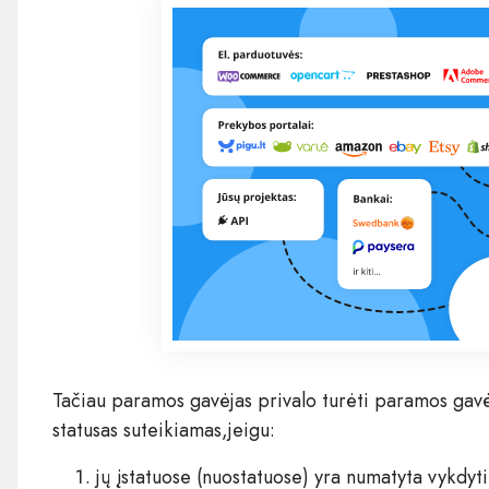
Tačiau paramos gavėjas privalo turėti paramos gavė
statusas suteikiamas,jeigu:
jų įstatuose (nuostatuose) yra numatyta vykdyt