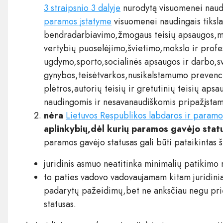
3 straipsnio 3 dalyje
nurodytą visuomenei naud
paramos įstatyme
visuomenei naudingais tikslai
bendradarbiavimo,žmogaus teisių apsaugos,maž
vertybių puoselėjimo,švietimo,mokslo ir profes
ugdymo,sporto,socialinės apsaugos ir darbo,sv
gynybos,teisėtvarkos,nusikalstamumo prevenci
plėtros,autorių teisių ir gretutinių teisių aps
naudingomis ir nesavanaudiškomis pripažįstamo
nėra
Lietuvos Respublikos labdaros ir paramos
aplinkybių,dėl kurių paramos gavėjo statu
paramos gavėjo statusas gali būti pataikintas ši
juridinis asmuo neatitinka minimalių patikimo
to paties vadovo vadovaujamam kitam juridin
padarytų pažeidimų,bet ne anksčiau negu pri
statusas.