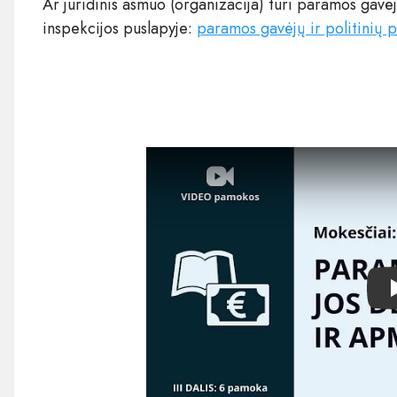
Ar juridinis asmuo (organizacija) turi paramos gavė
inspekcijos puslapyje:
paramos gavėjų ir politinių 