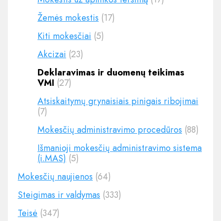
Žemės mokestis
(17)
Kiti mokesčiai
(5)
Akcizai
(23)
Deklaravimas ir duomenų teikimas
VMI
(27)
Atsiskaitymų grynaisiais pinigais ribojimai
(7)
Mokesčių administravimo procedūros
(88)
Išmanioji mokesčių administravimo sistema
(i.MAS)
(5)
Mokesčių naujienos
(64)
Steigimas ir valdymas
(333)
Teisė
(347)