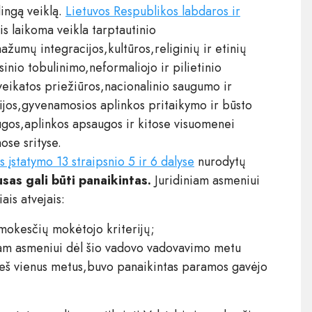
ingą veiklą.
Lietuvos Respublikos labdaros ir
s laikoma veikla tarptautinio
umų integracijos,kultūros,religinių ir etinių
inio tobulinimo,neformaliojo ir pilietinio
eikatos priežiūros,nacionalinio saugumo ir
jos,gyvenamosios aplinkos pritaikymo ir būsto
augos,aplinkos apsaugos ir kitose visuomenei
se srityse.
 įstatymo 13 straipsnio 5 ir 6 dalyse
nurodytų
sas gali būti panaikintas.
Juridiniam asmeniui
ais atvejais:
 mokesčių mokėtojo kriterijų;
iam asmeniui dėl šio vadovo vadovavimo metu
eš vienus metus,buvo panaikintas paramos gavėjo