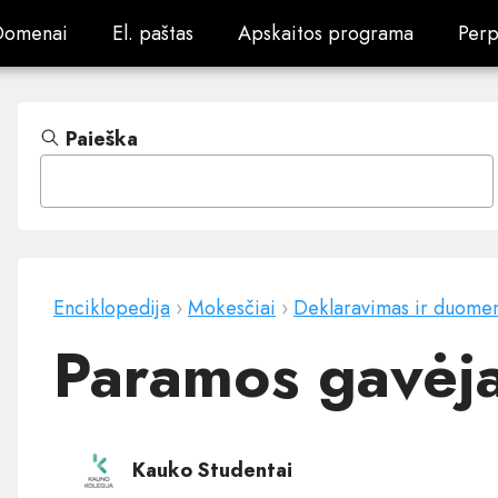
Domenai
El. paštas
Apskaitos programa
Perp
Domenai
El. paštas
Apskaitos programa
Perp
Paieška
Enciklopedija
›
Mokesčiai
›
Deklaravimas ir duome
Paramos gavėja
Kauko Studentai