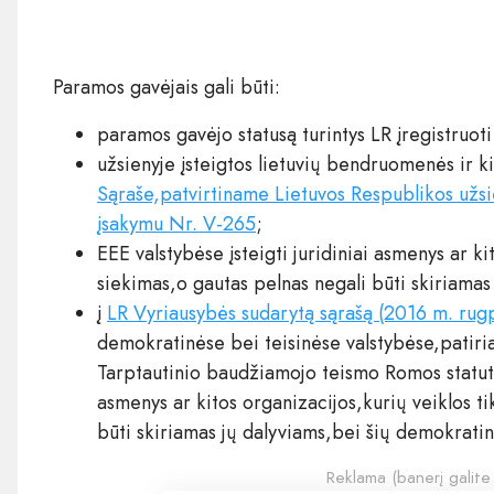
Paramos gavėjais gali būti:
paramos gavėjo statusą turintys LR įregistruoti
užsienyje įsteigtos lietuvių bendruomenės ir ki
Sąraše,patvirtiname Lietuvos Respublikos užsi
įsakymu Nr. V-265
;
EEE valstybėse įsteigti juridiniai asmenys ar ki
siekimas,o gautas pelnas negali būti skiriamas
į
LR Vyriausybės sudarytą sąrašą (2016 m. rugp
demokratinėse bei teisinėse valstybėse,patiri
Tarptautinio baudžiamojo teismo Romos statutą,i
asmenys ar kitos organizacijos,kurių veiklos t
būti skiriamas jų dalyviams,bei šių demokratinių
Reklama (banerį galite