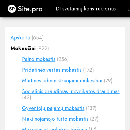
Site.pro
DI svetainių konstruktorius
DI svetainių konstruktorius
Apskaita
(654)
Mokesčiai
(922)
Pelno mokestis
(256)
Pridėtinės vertės mokestis
(172)
Muitinės administruojami mokesčiai
(79)
Socialinis draudimas ir sveikatos draudimas
(42)
Gyventojų pajamų mokestis
(137)
Nekilnojamojo turto mokestis
(27)
Mokestis už aplinkos teršimą
(17)