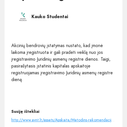
Kauko Studentai
Akcinių bendrovių įstatymas nustato, kad įmonė
laikoma įregistruota ir gali pradėti veiklą nuo jos
įregistravimo Juridinių asmenų registre dienos. Taigi,
pasirašytasis įstatinis kapitalas apskaitoje
registruojamas įregistravimo Juridinių asmenų registre
dieną.
Susiję ištekliai
http://www.avnt.lt/assets/Apskaita/Metodins-rekomendacijos-2020/8-VAS-MR.pdf