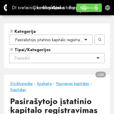
$
$
Site.pro
DI svetainių konstruktorius
Domenai
El. paštas
Apskaitos programa
Perpardavėjams„White
Prisijungti
Mokymasis
Lietu
DI svetainių konstruktorius
Domenai
El. paštas
Apskaitos programa
Perpardavėjams
Mokymasis
Registruotis
Registruotis
„WHITE LABEL“
Kategorija
Pasirašytojo įstatinio kapitalo registravimas
Tipai/Kategorijos
Pasirinkti
UAB
Enciklopedija
›
Apskaita
›
Nuosavas kapitalas
›
Kapitalas
Pasirašytojo įstatinio
kapitalo registravimas