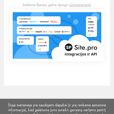
Reklama (banerį galite išjungti
užsiregistravę
)
Šioje svetainėje yra naudojami slapukai (ir yra renkama asmeninė
© Site.pro 2011. Svetainių konstruktorius.
Jungtinės
informacija), kad galėtume Jums suteikti geresnę naršymo patirtį