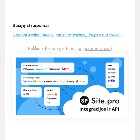
Susiję straipsniai
Neapmokestinamos pajamos-netesybos, išskyrus netesybas, gautas iš užsienio vienetų, įregistruotų ar
Reklama (banerį galite išjungti
užsiregistravę
)