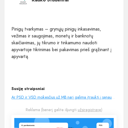
Pinigų tvarkymas – grynųjų pinigų inkasavimas,
vežimas ir saugojimas, monetų ir banknotų
skaičiavimas, jų tikrumo ir tinkamumo naudoti
apyvartoje tikrinimas bei pakavimas prieš grąžinant į
apyvartą.
Susiję straipsniai
Ar PSD ir VSD mokesčius už MB narį galima įtraukti į sąnaudas?
Reklama (banerį galite išjungti
užsiregistravę
)