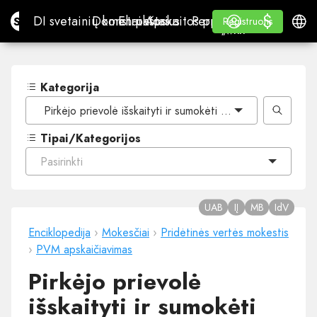
$
$
Site.pro
DI svetainių konstruktorius
Domenai
El. paštas
Apskaitos programa
Perpardavėjams„White
Prisijungti
Mokymasis
Lietu
DI svetainių konstruktorius
Domenai
El. paštas
Apskaitos programa
Perpardavėjams
Mokymasis
Registruotis
Registruotis
„WHITE LABEL“
Kategorija
Pirkėjo prievolė išskaityti ir sumokėti PVM (atvirkštinis a
Tipai/Kategorijos
Pasirinkti
UAB
IĮ
MB
IdV
Enciklopedija
›
Mokesčiai
›
Pridėtinės vertės mokestis
›
PVM apskaičiavimas
Pirkėjo prievolė
išskaityti ir sumokėti