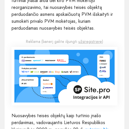
turtiniai įnašai arba dėl kito PVM mokėtojo
reorganizavimo, tai nuosavybės teisės objektą
perduodančio asmens apskaičiuotą PVM išskaityti ir
sumokėti privalo PVM mokėtojas, kuriam
perduodamas nuosavybės teisės objektas.
Reklama (banerį galite išjungti
užsiregistravę
)
Nuosavybės teisės objektų kaip turtinio įnašo
perdavimas, vadovaujantis Lietuvos Respublikos