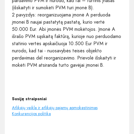
pardavimo PVM ir nurodo, kad tai – turtinis įnašas
(išskaityti ir sumokėti PVM turi įmonė B).
2 pavyzdys: reorganizuojama įmonė A perduoda
įmonei B naujai pastatytą pastatą, kurio vertė
50.000 Eur. Abi įmonės PVM mokėtojos. Įmonė A
išrašo PVM sąskaitą faktūrą, kurioje nuo perduodamo
statinio vertės apskaičiuoja 10.500 Eur PVM ir
nurodo, kad tai - nuosavybės teisės objekto
perdavimas dėl reorganizavimo. Prievolė išskaityti ir
mokėti PVM atsiranda turto gavėjai įmonei B.
Susiję straipsniai
Atlikėjų veikla ir atlikėjų pajamų apmokestinimas
Konkurencijos politika