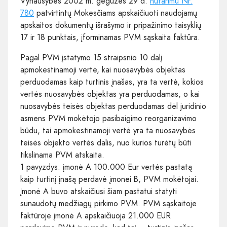
Vyriausybės 2002 m. gegužės 29 d.
nutarimu Nr.
780
patvirtintų Mokesčiams apskaičiuoti naudojamų
apskaitos dokumentų išrašymo ir pripažinimo taisyklių
17 ir 18 punktais, įforminamas PVM sąskaita faktūra.
Pagal PVM įstatymo 15 straipsnio 10 dalį
apmokestinamoji vertė, kai nuosavybės objektas
perduodamas kaip turtinis įnašas, yra ta vertė, kokios
vertės nuosavybės objektas yra perduodamas, o kai
nuosavybės teisės objektas perduodamas dėl juridinio
asmens PVM mokėtojo pasibaigimo reorganizavimo
būdu, tai apmokestinamoji vertė yra ta nuosavybės
teisės objekto vertės dalis, nuo kurios turėtų būti
tikslinama PVM atskaita.
1 pavyzdys: įmonė A 100.000 Eur vertės pastatą
kaip turtinį įnašą perdavė įmonei B, PVM mokėtojai.
Įmonė A buvo atskaičiusi šiam pastatui statyti
sunaudotų medžiagų pirkimo PVM. PVM sąskaitoje
faktūroje įmonė A apskaičiuoja 21.000 EUR