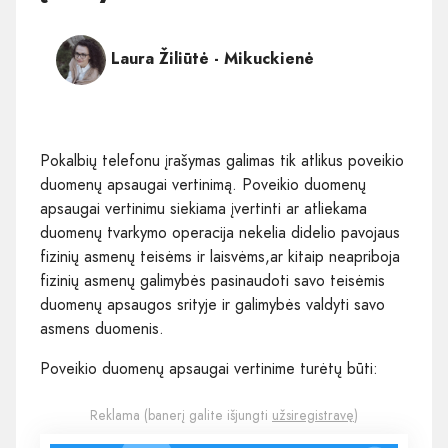
Laura Žiliūtė - Mikuckienė
Pokalbių telefonu įrašymas galimas tik atlikus poveikio
duomenų apsaugai vertinimą. Poveikio duomenų
apsaugai vertinimu siekiama įvertinti ar atliekama
duomenų tvarkymo operacija nekelia didelio pavojaus
fizinių asmenų teisėms ir laisvėms,ar kitaip neapriboja
fizinių asmenų galimybės pasinaudoti savo teisėmis
duomenų apsaugos srityje ir galimybės valdyti savo
asmens duomenis.
Poveikio duomenų apsaugai vertinime turėtų būti:
Reklama (banerį galite išjungti
užsiregistravę
)