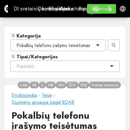
$
$
Site.pro
DI svetainių konstruktorius
Domenai
El. paštas
Apskaitos programa
Perpardavėjams„White
Prisijungti
Mokymasis
Lietu
DI svetainių konstruktorius
Domenai
El. paštas
Apskaitos programa
Perpardavėjams
Mokymasis
Registruotis
Registruotis
„WHITE LABEL“
Kategorija
Pokalbių telefonu įrašymo teisėtumas
Tipai/Kategorijos
Pasirinkti
UAB
AB
IĮ
MB
IdV
ŽŪV
PNĮ
Fiziniai asmenys
Enciklopedija
›
Teisė
›
Duomenų apsauga pagal BDAR
Pokalbių telefonu
įrašymo teisėtumas