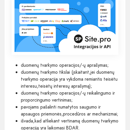
duomenų tvarkymo operacijos/-ų aprašymas;
duomenų tvarkymo tikslai (įskaitant,jei duomenų
tvarkymo operacija yra vykdoma remiantis teisėtu
interesu,teisėtų interesų aprašymą);
duomenų tvarkymo operacijos/-ų reikalingumo ir
proporcingumo vertinimas;
pavojams pašalinti numatytos saugumo ir
apsaugos priemonės,procedūros ar mechanizmai;
išvada,kad atliekant vertinamą duomenų tvarkymo
operaciją yra laikomasi BDAR.