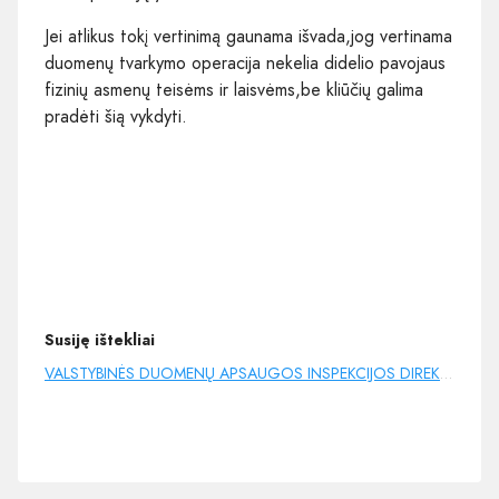
Jei atlikus tokį vertinimą gaunama išvada,jog vertinama
duomenų tvarkymo operacija nekelia didelio pavojaus
fizinių asmenų teisėms ir laisvėms,be kliūčių galima
pradėti šią vykdyti.
Susiję ištekliai
VALSTYBINĖS DUOMENŲ APSAUGOS INSPEKCIJOS DIREKTORIAUS