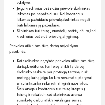
vykdymo.
Jeigu kreditorius pažeidžia prievolę,skolininkas
laikomas jos nepažeidusiu. Kol kreditorius
laikomas pažeidusiu prievolę,skolininkas negali
būti laikomas ją pažeidusiu.
Skolininkas turi teisę į nuostolių,patirtų dėl to,kad
kreditorius pažeidė prievolę,atlyginimą.
Prievolės atlikti tam tikrą darbą neįvykdymo
pasekmės:
Kai skolininkas neįvykdo prievolės atlikti tam tikrą
darbą,kreditorius turi teisę atlikti tą darbą
skolininko sąskaita per protingą terminą ir už
protingą kainą,jeigu ko kita nenumato įstatymai
ar sutartis,arba reikalauti atlyginti nuostolius.
Šiais atvejais kreditorius turi teisę kreiptis į
teismą ir reikalauti,kad skolininkas avansu
sumokėtų darbui atlikti reikalingas sumas.