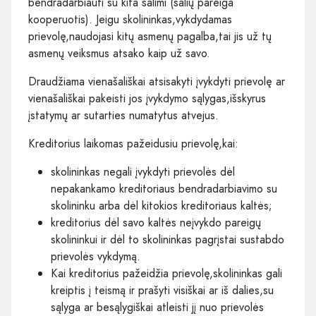
bendradarbiauti su kita šalimi (šalių pareiga
kooperuotis). Jeigu skolininkas,vykdydamas
prievolę,naudojasi kitų asmenų pagalba,tai jis už tų
asmenų veiksmus atsako kaip už savo.
Draudžiama vienašališkai atsisakyti įvykdyti prievolę ar
vienašališkai pakeisti jos įvykdymo sąlygas,išskyrus
įstatymų ar sutarties numatytus atvejus.
Kreditorius laikomas pažeidusiu prievolę,kai:
skolininkas negali įvykdyti prievolės dėl
nepakankamo kreditoriaus bendradarbiavimo su
skolininku arba dėl kitokios kreditoriaus kaltės;
kreditorius dėl savo kaltės neįvykdo pareigų
skolininkui ir dėl to skolininkas pagrįstai sustabdo
prievolės vykdymą.
Kai kreditorius pažeidžia prievolę,skolininkas gali
kreiptis į teismą ir prašyti visiškai ar iš dalies,su
sąlyga ar besąlygiškai atleisti jį nuo prievolės