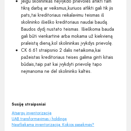
Jeigu skolininkas neįvykdo prievolės atlikti tam
tikrą darbą ar veiksmus,kuriuos atlikti gali tik jis
pats,tai kreditoriaus reikalavimu teismas iš
skolininko išieško kreditoriaus naudai baudą.
Baudos dydį nustato teismas. Išieškoma bauda
gali būti vienkartinė arba mokama už kiekvieną
praleistą dieną,kol skolininkas įvykdys prievolę.
CK 6.61 straipsnio 2 dalis netaikoma,kai
pažeistas kreditoriaus teises galima ginti kitais
būdais,taip pat kai įvykdyti prievolę tapo
neįmanoma ne dėl skolininko kaltės.
Susiję straipsniai
Atsargų inventorizacija
UAB transformavimas į holdingą
Neatliekama inventorizacija. Kokios pasekmės?