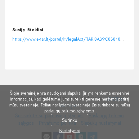
Susiję ištekliai
https://www.e-tar.lt/portal/lt/legalAct/TAR.8A39C83848CB/asr
Šioje svetainėje yra naudojami slapukai (ir yra renkama asmeninė
© Site.pro 2011. Svetainių konstruktorius.
Jungtinės
informacija), kad galėtume Jums suteikti geresnę naršymo patirtį
mūsų svetainėje. Toliau naršydami svetainėje Jūs sutinkate su mūsų
Valstijos
.
paslaugų teikimo sąlygomis
.
Susisiekite
Paslaugų
Susisiekite su pardavimų skyriumi
Paslaugų teikimo
Sutinku
su
Privatumo
Slapukų
teikimo
sąlygos
Privatumo politika
Slapukų nustatymai
pardavimų
politika
nustatymai
sąlygos
Nustatymai
skyriumi