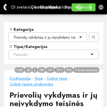
$
$
Site.pro
DI svetainių konstruktorius
Domenai
El. paštas
Apskaitos programa
Perpardavėjams„White
Prisijungti
Mokymasis
Lietu
DI svetainių konstruktorius
Domenai
El. paštas
Apskaitos programa
Perpardavėjams
Mokymasis
Registruotis
Registruotis
„WHITE LABEL“
Kategorija
Prievolių vykdymas ir jų neįvykdymo teisinės pasekmės
Tipai/Kategorijos
Pasirinkti
UAB
AB
IĮ
MB
IdV
ŽŪV
PNĮ
Fiziniai asmenys
Enciklopedija
›
Teisė
›
Civilinė teisė
›
Civilinė teisinė atsakomybė
Prievolių vykdymas ir jų
neįvykdymo teisinės