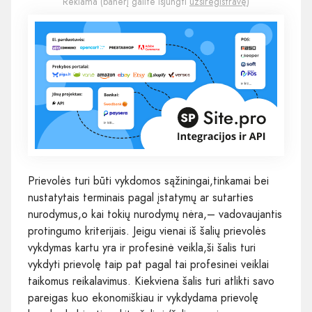
Reklama (banerį galite išjungti
užsiregistravę
)
Prievolės turi būti vykdomos sąžiningai,tinkamai bei
nustatytais terminais pagal įstatymų ar sutarties
nurodymus,o kai tokių nurodymų nėra,– vadovaujantis
protingumo kriterijais. Jeigu vienai iš šalių prievolės
vykdymas kartu yra ir profesinė veikla,ši šalis turi
vykdyti prievolę taip pat pagal tai profesinei veiklai
taikomus reikalavimus. Kiekviena šalis turi atlikti savo
pareigas kuo ekonomiškiau ir vykdydama prievolę