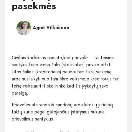
pasekmės
Agnė Vilkišienė
Civilinis kodeksas numato,kad prievolė – tai teisinis
santykis,kurio viena šalis (skolininkas) privalo atlikti
kitos šalies (kreditoriaus) naudai tam tikrą veiksmą
arba susilaikyti nuo tam tikro veiksmo,o kreditorius turi
teisę reikalauti iš skolininko,kad šis įvykdytų savo
pareigą.
Prievolės atsiranda iš sandorių arba kitokių juridinių
faktų,kurie pagal galiojančius įstatymus sukuria
prievolinius santykius.