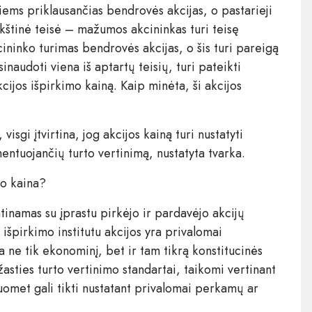
iems priklausančias bendrovės akcijas, o pastarieji
irkštinė teisė – mažumos akcininkas turi teisę
ninko turimas bendrovės akcijas, o šis turi pareigą
inaudoti viena iš aptartų teisių, turi pateikti
jos išpirkimo kainą. Kaip minėta, ši akcijos
isgi įtvirtina, jog akcijos kainą turi nustatyti
entuojančių turto vertinimą, nustatyta tvarka.
mo kaina?
tinamas su įprastu pirkėjo ir pardavėjo akcijų
 išpirkimo institutu akcijos yra privalomai
 ne tik ekonominį, bet ir tam tikrą konstitucinės
asties turto vertinimo standartai, taikomi vertinant
uomet gali tikti nustatant privalomai perkamų ar