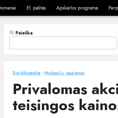
Domenai
El. paštas
Apskaitos programa
Perp
Domenai
El. paštas
Apskaitos programa
Perp
Paieška
Enciklopedija
›
Mokesčių naujienos
Privalomas akci
teisingos kain