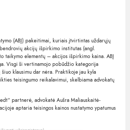
ymo (ABĮ) pakeitimai, kuriais įtvirtintas uždarųjų
endrovių akcijų išpirkimo institutas (angl.
tuto taikymo elementų – akcijos išpirkimo kaina. ABĮ
nga. Visgi ši vertinamojo pobūdžio kategorija
 šiuo klausimu dar nėra. Praktikoje jau kyla
tikties teisingumo reikalavimui, skelbiama advokatų
mstedt“ partnerė, advokatė Aušra Maliauskaitė-
acijoje aptaria teisingos kainos nustatymo ypatumus