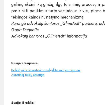
galimų akcininkų ginčų, ilgų teisminių procesų ir
pasirinkti patikimus turto vertintojus ir visų pirma 
teisingos kainos nustatymo mechanizmą.
Parengė advokatų kontoros „Glimstedt“ partnerė, adv
Goda Dugnaitė.
Advokatų kontoros „Glimstedt“ informacija
Susiję straipsniai
Kolektyvinio investavimo subjekto valdymo įmonė
Autorinių teisių apsauga
Susiję ištekliai