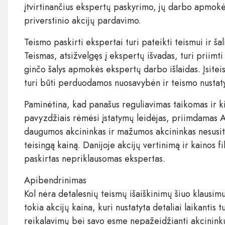
įtvirtinančius ekspertų paskyrimo, jų darbo apmokė
priverstinio akcijų pardavimo.
Teismo paskirti ekspertai turi pateikti teismui ir ša
Teismas, atsižvelgęs į ekspertų išvadas, turi priimti
ginčo šalys apmokės ekspertų darbo išlaidas. Įsiteis
turi būti perduodamos nuosavybėn ir teismo nustaty
Paminėtina, kad panašus reguliavimas taikomas ir k
pavyzdžiais rėmėsi įstatymų leidėjas, priimdamas AB
daugumos akcininkas ir mažumos akcininkas nesusita
teisingą kainą. Danijoje akcijų vertinimą ir kainos f
paskirtas nepriklausomas ekspertas.
Apibendrinimas
Kol nėra detalesnių teismų išaiškinimų šiuo klausim
tokia akcijų kaina, kuri nustatyta detaliai laikantis
reikalavimų bei savo esme nepažeidžianti akcininkų