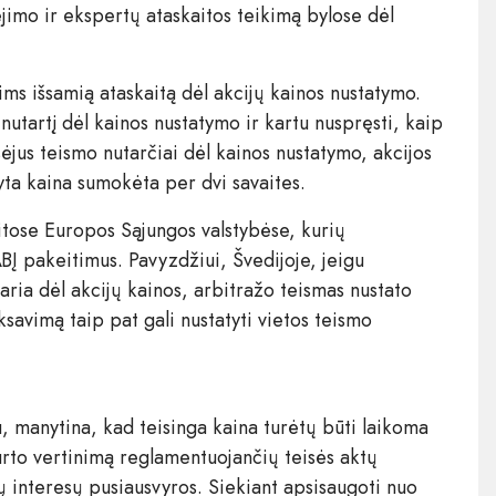
jimo ir ekspertų ataskaitos teikimą bylose dėl
lims išsamią ataskaitą dėl akcijų kainos nustatymo.
 nutartį dėl kainos nustatymo ir kartu nuspręsti, kaip
ėjus teismo nutarčiai dėl kainos nustatymo, akcijos
ta kaina sumokėta per dvi savaites.
itose Europos Sąjungos valstybėse, kurių
Į pakeitimus. Pavyzdžiui, Švedijoje, jeigu
ria dėl akcijų kainos, arbitražo teismas nustato
iksavimą taip pat gali nustatyti vietos teismo
u, manytina, kad teisinga kaina turėtų būti laikoma
 turto vertinimą reglamentuojančių teisės aktų
 interesų pusiausvyros. Siekiant apsisaugoti nuo