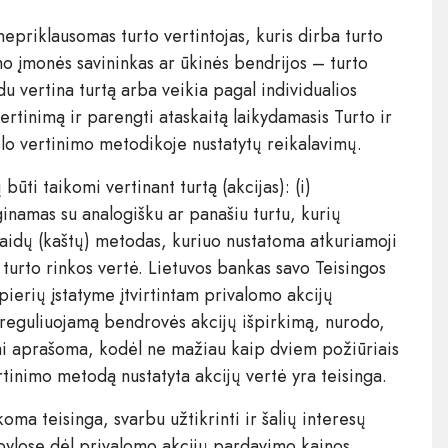
 nepriklausomas turto vertintojas, kuris dirba turto
mo įmonės savininkas ar ūkinės bendrijos – turto
du vertina turtą arba veikia pagal individualios
vertinimą ir parengti ataskaitą laikydamasis Turto ir
slo vertinimo metodikoje nustatytų reikalavimų.
būti taikomi vertinant turtą (akcijas): (i)
inamas su analogišku ar panašiu turtu, kurių
išlaidų (kaštų) metodas, kuriuo nustatoma atkuriamoji
 turto rinkos vertė. Lietuvos bankas savo Teisingos
ierių įstatyme įtvirtintam privalomo akcijų
Į reguliuojamą bendrovės akcijų išpirkimą, nurodo,
miai aprašoma, kodėl ne mažiau kaip dviem požiūriais
ertinimo metodą nustatyta akcijų vertė yra teisinga.
oma teisinga, svarbu užtikrinti ir šalių interesų
 bylose dėl privalomo akcijų pardavimo kainos