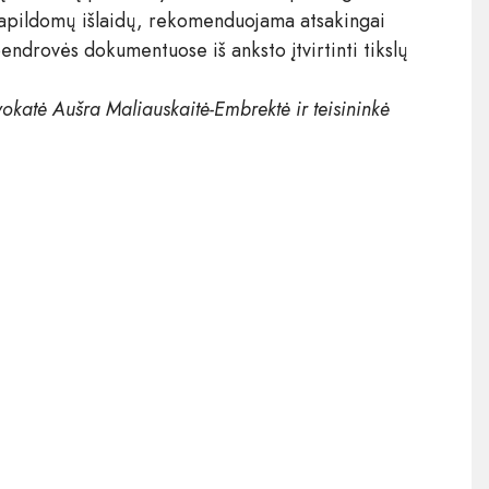
 papildomų išlaidų, rekomenduojama atsakingai
bendrovės dokumentuose iš anksto įtvirtinti tikslų
okatė Aušra Maliauskaitė-Embrektė ir teisininkė