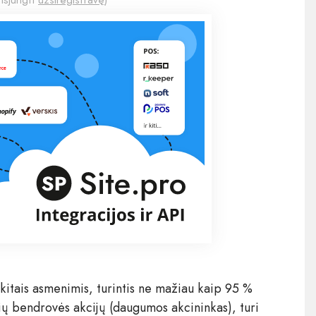
 išjungti
užsiregistravę
)
 kitais asmenimis, turintis ne mažiau kaip 95 %
ių bendrovės akcijų (daugumos akcininkas), turi