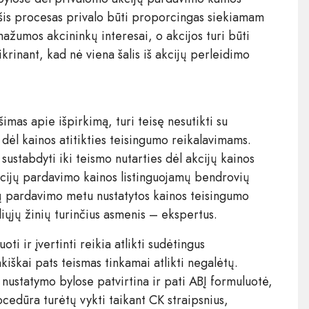
 šis procesas privalo būti proporcingas siekiamam
mažumos akcininkų interesai, o akcijos turi būti
krinant, kad nė viena šalis iš akcijų perleidimo
imas apie išpirkimą, turi teisę nesutikti su
ą dėl kainos atitikties teisingumo reikalavimams.
sustabdyti iki teismo nutarties dėl akcijų kainos
kcijų pardavimo kainos listinguojamų bendrovių
jų pardavimo metu nustatytos kainos teisingumo
aliųjų žinių turinčius asmenis – ekspertus.
ti ir įvertinti reikia atlikti sudėtingus
kiškai pats teismas tinkamai atlikti negalėtų.
nustatymo bylose patvirtina ir pati ABĮ formuluotė,
ocedūra turėtų vykti taikant CK straipsnius,