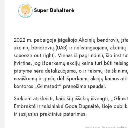
Super Buhalterė
2022 m. pabaigoje įsigaliojo Akcinių bendrovių įstat
akcinių bendrovių (UAB) ir nelistinguojamų akcinių b
squeeze-out right). Vienas iš pagrindinių šio insti
įtvirtina, jog išperkamų akcijų kaina turi būti teisi
įstatyme nėra detalizuojama, o ir teismų išaiškinimų
neaiškumų ir ginčų dėl išperkamų akcijų kainos ati
kontoros „Glimstedt“ pranešime spaudai.
Siekiant atskleisti, kaip šių iššūkių išvengti, „Gli
Embrektė ir teisininkė Goda Dugnaitė, šioje publik
ir susijusius praktinius patarimus.