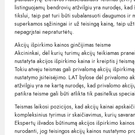
listinguojamų bendrovių atžvilgiu yra nurodęs, kad
tikslui, taip pat turi būti subalansuoti daugumos ir 
superkamos sąžiningai ir už teisingą kainą, taip užti
nepagrįstai nepraturtėtų.
Akcijų išpirkimo kainos ginčijimas teisme
Akcininkai, dėl kurių turimų akcijų teikiamas praneš
nustatyta akcijos išpirkimo kaina ir kreiptis į teism
Tokiu atveju teismas gali privalomą akcijų išpirkimą 
nustatymo įsiteisėjimo. LAT bylose dėl privalomo a
atžvilgiu yra ne kartą nurodęs, kad privalomo akci
patikra teisme gali būti atlikta tik pasitelkus speci
Teismas laikosi pozicijos, kad akcijų kainai apskaičiuo
kompleksinius tyrimus ir skaičiavimus, kurių savaran
Ekspertų išvados būtinumą akcijos išpirkimo kainos 
nurodanti, jog teisingos akcijų kainos nustatymo pr