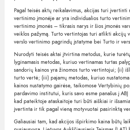
Pagal teisės aktų reikalavimus, akcijas turi įvertinti
vertinimo įmonėje ar yra individualios turto vertini
vertinimo įmonės – tikrasis narys ir šios įmonės var
veiklos pažymą. Turto vertintojas turi atlikti akcijų 
verslo vertinimo pagrindų įstatyme bei Turto ir ver
Nurodyti teisės aktai įtvirtina metodus, kurie turėtų 
lyginamasis metodas, kuriuo vertinamas turtas palyg
sandorių kainos yra žinomos turto vertintojui; (ii) 
turto vertė; (iii) pajamų metodas, kuriuo nustatoma
kainos nustatymo gairėse, taikomose Vertybinių pop
pardavimo institutui, kuris savo esme panašus į AB
kad pateiktoje ataskaitoje turi būti aiškiai ir išsa
įvertinta ir tik pagal vieną motyvuotai pasirinktą v
Galiausiai tam, kad akcijos išpirkimo kaina būtų laik
pusiausvyrą. Lietuvos Aukščiausiasis Teismas (LAT)