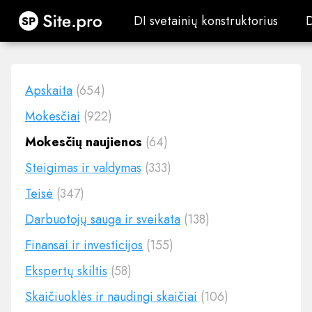
Site.pro
DI svetainių konstruktorius
DI svetainių konstruktorius
Apskaita
(654)
Mokesčiai
(922)
Mokesčių naujienos
(64)
Steigimas ir valdymas
(333)
Teisė
(347)
Darbuotojų sauga ir sveikata
(138)
Finansai ir investicijos
(155)
Ekspertų skiltis
(58)
Skaičiuoklės ir naudingi skaičiai
(106)