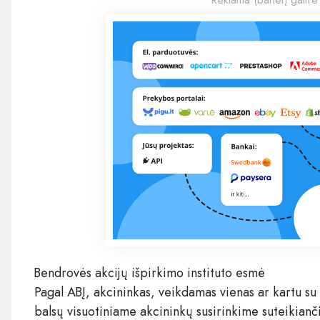
Reklama (banerį galite
Bendrovės akcijų išpirkimo instituto esmė
Pagal ABĮ, akcininkas, veikdamas vienas ar kartu su
balsų visuotiniame akcininkų susirinkime suteikianč