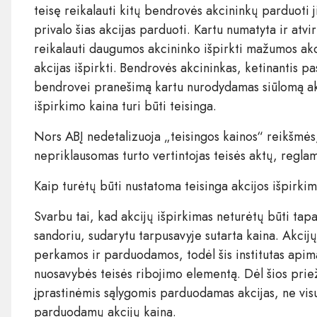
teisę reikalauti kitų bendrovės akcininkų parduoti j
privalo šias akcijas parduoti. Kartu numatyta ir atv
reikalauti daugumos akcininko išpirkti mažumos akci
akcijas išpirkti. Bendrovės akcininkas, ketinantis pas
bendrovei pranešimą kartu nurodydamas siūlomą akci
išpirkimo kaina turi būti teisinga.
Nors ABĮ nedetalizuoja „teisingos kainos“ reikšmės, v
nepriklausomas turto vertintojas teisės aktų, reglam
Kaip turėtų būti nustatoma teisinga akcijos išpirki
Svarbu tai, kad akcijų išpirkimas neturėtų būti tapa
sandoriu, sudarytu tarpusavyje sutarta kaina. Akcijų
perkamos ir parduodamos, todėl šis institutas apima
nuosavybės teisės ribojimo elementą. Dėl šios priež
įprastinėmis sąlygomis parduodamas akcijas, ne vis
parduodamų akcijų kainą.