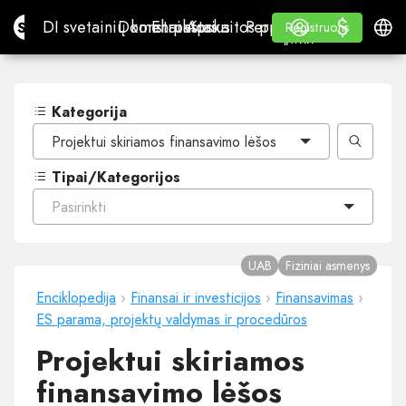
$
$
Site.pro
DI svetainių konstruktorius
Domenai
El. paštas
Apskaitos programa
Perpardavėjams„White
Prisijungti
Mokymasis
Lietu
DI svetainių konstruktorius
Domenai
El. paštas
Apskaitos programa
Perpardavėjams
Mokymasis
Registruotis
Registruotis
„WHITE LABEL“
Kategorija
Projektui skiriamos finansavimo lėšos
Tipai/Kategorijos
Pasirinkti
UAB
Fiziniai asmenys
Enciklopedija
›
Finansai ir investicijos
›
Finansavimas
›
ES parama, projektų valdymas ir procedūros
Projektui skiriamos
finansavimo lėšos