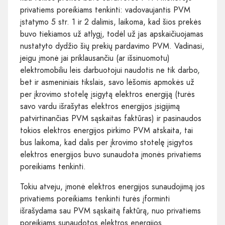
privatiems poreikiams tenkinti: vadovaujantis PVM
įstatymo 5 str. 1 ir 2 dalimis, laikoma, kad šios prekės
buvo tiekiamos už atlygį, todėl už jas apskaičiuojamas
nustatyto dydžio šių prekių pardavimo PVM. Vadinasi,
jeigu įmonė jai priklausančiu (ar išsinuomotu)
elektromobiliu leis darbuotojui naudotis ne tik darbo,
bet ir asmeniniais tikslais, savo lėšomis apmokės už
per įkrovimo stotelę įsigytą elektros energiją (turės
savo vardu išrašytas elektros energijos įsigijimą
patvirtinančias PVM sąskaitas faktūras) ir pasinaudos
tokios elektros energijos pirkimo PVM atskaita, tai
bus laikoma, kad dalis per įkrovimo stotelę įsigytos
elektros energijos buvo sunaudota įmonės privatiems
poreikiams tenkinti.
Tokiu atveju, įmonė elektros energijos sunaudojimą jos
privatiems poreikiams tenkinti turės įforminti
išrašydama sau PVM sąskaitą faktūrą, nuo privatiems
poreikiams sunaudotos elektros energijos