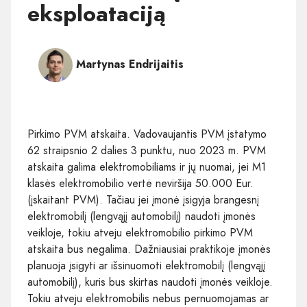
eksploataciją
Martynas Endrijaitis
Pirkimo PVM atskaita. Vadovaujantis PVM įstatymo
62 straipsnio 2 dalies 3 punktu, nuo 2023 m. PVM
atskaita galima elektromobiliams ir jų nuomai, jei M1
klasės elektromobilio vertė neviršija 50.000 Eur.
(įskaitant PVM). Tačiau jei įmonė įsigyja brangesnį
elektromobilį (lengvąjį automobilį) naudoti įmonės
veikloje, tokiu atveju elektromobilio pirkimo PVM
atskaita bus negalima. Dažniausiai praktikoje įmonės
planuoja įsigyti ar išsinuomoti elektromobilį (lengvąjį
automobilį), kuris bus skirtas naudoti įmonės veikloje.
Tokiu atveju elektromobilis nebus pernuomojamas ar