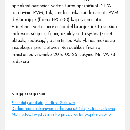
apmokestinamosios vertės turės apskaičiuoti 21 %
pardavimo PVM, tokį sandorį tinkamai deklaruoti PVM
deklaracijoje (forma FR0600) kaip tai numato
Pridėtinės vertės mokesčio deklaracijos ir kitų su šiuo
mokesčiu susijusių formų užpildymo taisyklės (žiūrėti
aktualią redakciją), patvirtintos Valstybinės mokesčių
inspekcijos prie Lietuvos Respublikos finansų
ministerijos viršininko 2016-05-26 įsakymo Nr. VA-73
redakcija.
Susiję straipsniai
Finansinių ataskaitų audito užsakovas
Darbuotojo atsakomybė darbdaviui už žalą, nutraukus komandiruotę (atsisakius dirbti)
Motinystės, tėvystės ir vaiko priežiūros Išmokų skaičiuoklė