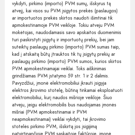
vykdyti, pirkimo (importo) PVM sumų, išskyrus tą
atvejį, kai visos su PVM įsigytos prekės (paslaugos)
ar importuotos prekės skirtos naudoti išimtinai tik
apmokestinamoje PVM veikloje. Tokiu atveju PVM
mokėtojas, naudodamasis savo apskaitos duomenimis
turi paskirstyti įsigytų ir importuotų prekių, bei jam
suteiktų paslaugų pirkimo (importo) PVM sumas taip,
kad į atskaitą būtų įtrauktos tik tų įsigytų prekių ar
paslaugų pirkimo (importo) PVM sumos, kurios skirtos
PVM apmokestinamajai veiklai. Toks aiškinimas
grindžiamas PVM įstatymo 59 str. 1 ir 2 dalimis.
Pavyzdžiui, įmonė elektromobiliui įkrauti įsigyja
elektros įkrovimo stotelę, būtiną tinkamai eksploatuoti
elektromobiliui, kurį naudos mišrioje veikloje. Šiuo
atveju, jeigu elektromobilis bus naudojamas įmonės
mišriai (PVM apmokestinamai ir PVM
neapmokestinamai) veiklai vykdyti, tai įkrovimo
stotelės pirkimo PVM, išskirtą jos įsigijimą
patvirtinančioje PVM sąskaitoje faktūroje, įmonė