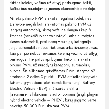
skirtas keleivių vežimo už atlygį paslaugoms teikti,
tačiau bus naudojamas įmonės ekonominėje veikloje.
Minėta pirkimo PVM atskaita negalima todėl, nes
Lietuvoje negali būti atskaitomas pirkimo PVM už
lengvąjį automobilį, skirtą vežti ne daugiau kaip 8
žmones (neskaičiuojant vairuotojo), arba nurodytos
klasės automobilį, priskiriamą visureigių kategorijai,
jeigu automobilis nebus tiekiamas arba išnuomojamas,
taip pat juo nebus teikiamos keleivių vežimo už atlygį
paslaugos. Tie patys apribojimai taikomi, atskaitant
pirkimo PVM, už nurodytų kategorijų automobilių
nuomą. Šis aiškinimas grindžiamas PVM įstatymo 62
straipsnio 2 dalies 3 punktu. PVM atskaitos lengvata
taikoma gryniesiems elektromobiliams (angl. Battery
Electric Vehicle - BEV) ir iš išorės elektra
įkraunamiems hibridiniams automobiliams (angl. plug-in
hybrid electric vehicle – PHEV), kurių įsigijimo vertė
neviršija 50.000 Eur. įskaitant PVM.