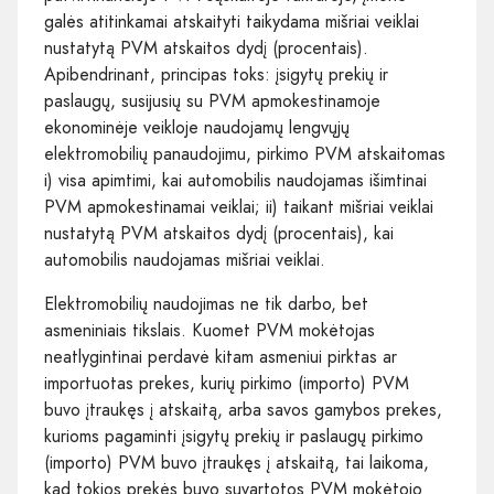
galės atitinkamai atskaityti taikydama mišriai veiklai
nustatytą PVM atskaitos dydį (procentais).
Apibendrinant, principas toks: įsigytų prekių ir
paslaugų, susijusių su PVM apmokestinamoje
ekonominėje veikloje naudojamų lengvųjų
elektromobilių panaudojimu, pirkimo PVM atskaitomas
i) visa apimtimi, kai automobilis naudojamas išimtinai
PVM apmokestinamai veiklai; ii) taikant mišriai veiklai
nustatytą PVM atskaitos dydį (procentais), kai
automobilis naudojamas mišriai veiklai.
Elektromobilių naudojimas ne tik darbo, bet
asmeniniais tikslais. Kuomet PVM mokėtojas
neatlygintinai perdavė kitam asmeniui pirktas ar
importuotas prekes, kurių pirkimo (importo) PVM
buvo įtraukęs į atskaitą, arba savos gamybos prekes,
kurioms pagaminti įsigytų prekių ir paslaugų pirkimo
(importo) PVM buvo įtraukęs į atskaitą, tai laikoma,
kad tokios prekės buvo suvartotos PVM mokėtojo