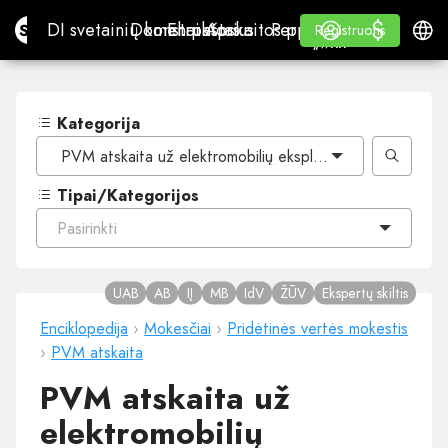
$
$
Site.pro
DI svetainių konstruktorius
Domenai
El. paštas
Apskaitos programa
Perpardavėjams„White
Prisijungti
Mokymasis
Lietu
DI svetainių konstruktorius
Domenai
El. paštas
Apskaitos programa
Perpardavėjams
Mokymasis
Registruotis
Registruotis
„WHITE LABEL“
Kategorija
PVM atskaita už elektromobilių eksploataciją
Tipai/Kategorijos
Pasirinkti
UAB
AB
IĮ
MB
IdV
ŽŪV
Ekspertų skiltis
Enciklopedija
›
Mokesčiai
›
Pridėtinės vertės mokestis
›
PVM atskaita
PVM atskaita už
elektromobilių