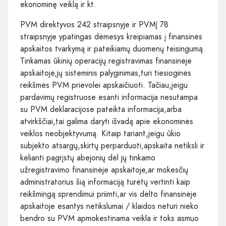
ekonominę veiklą ir kt.
PVM direktyvos 242 straipsnyje ir PVMĮ 78
straipsnyje ypatingas dėmesys kreipiamas į finansinės
apskaitos tvarkymą ir pateikiamų duomenų teisingumą.
Tinkamas ūkinių operacijų registravimas finansinėje
apskaitoje,jų sisteminis palyginimas,turi tiesioginės
reikšmės PVM prievolei apskaičiuoti. Tačiau,jeigu
pardavimų registruose esanti informacija nesutampa
su PVM deklaracijose pateikta informacija,arba
atvirkščiai,tai galima daryti išvadą apie ekonominės
veiklos neobjektyvumą. Kitaip tariant,jeigu ūkio
subjekto atsargų,skirtų perparduoti,apskaita netiksli ir
kelianti pagrįstų abejonių dėl jų tinkamo
užregistravimo finansinėje apskaitoje,ar mokesčių
administratorius šią informaciją turėtų vertinti kaip
reikšmingą sprendimui priimti,ar vis dėlto finansinėje
apskaitoje esantys netikslumai / klaidos neturi nieko
bendro su PVM apmokestinama veikla ir toks asmuo