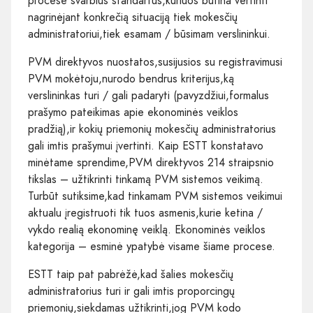
procese svarbius standartus,kuriuos būtina vertinti
nagrinėjant konkrečią situaciją tiek mokesčių
administratoriui,tiek esamam / būsimam verslininkui.
PVM direktyvos nuostatos,susijusios su registravimusi
PVM mokėtoju,nurodo bendrus kriterijus,ką
verslininkas turi / gali padaryti (pavyzdžiui,formalus
prašymo pateikimas apie ekonominės veiklos
pradžią),ir kokių priemonių mokesčių administratorius
gali imtis prašymui įvertinti. Kaip ESTT konstatavo
minėtame sprendime,PVM direktyvos 214 straipsnio
tikslas – užtikrinti tinkamą PVM sistemos veikimą.
Turbūt sutiksime,kad tinkamam PVM sistemos veikimui
aktualu įregistruoti tik tuos asmenis,kurie ketina /
vykdo realią ekonominę veiklą. Ekonominės veiklos
kategorija – esminė ypatybė visame šiame procese.
ESTT taip pat pabrėžė,kad šalies mokesčių
administratorius turi ir gali imtis proporcingų
priemonių,siekdamas užtikrinti,jog PVM kodo