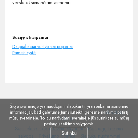
verslu užsiimančiam asmeniui.
Susiję straipsniai
Daugiabalsiai vertybiniai popieriai
Pameistrystė
Šioje svetainėje yra naudojami slapukai (ir yra renkama asmeninė
© Site.pro 2011. Svetainių konstruktorius.
Jungtinės
informacija), kad galėtume Jums suteikti geresnę naršymo patirtį
mūsų svetainėje. Toliau naršydami svetainėje Jūs sutinkate su mūsų
Valstijos
.
paslaugų teikimo sąlygomis
.
Susisiekite
Paslaugų
Susisiekite su pardavimų skyriumi
Paslaugų teikimo
Sutinku
su
Privatumo
Slapukų
teikimo
sąlygos
Privatumo politika
Slapukų nustatymai