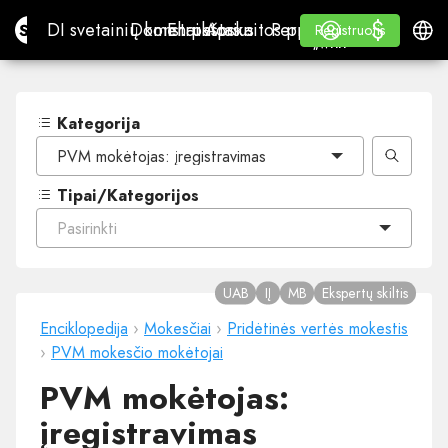
$
$
Site.pro
DI svetainių konstruktorius
Domenai
El. paštas
Apskaitos programa
Perpardavėjams„White
Prisijungti
Mokymasis
Lietu
DI svetainių konstruktorius
Domenai
El. paštas
Apskaitos programa
Perpardavėjams
Mokymasis
Registruotis
Registruotis
„WHITE LABEL“
Kategorija
PVM mokėtojas: įregistravimas
Tipai/Kategorijos
Pasirinkti
UAB
IĮ
MB
Ekspertų skiltis
Enciklopedija
›
Mokesčiai
›
Pridėtinės vertės mokestis
›
PVM mokesčio mokėtojai
PVM mokėtojas:
įregistravimas