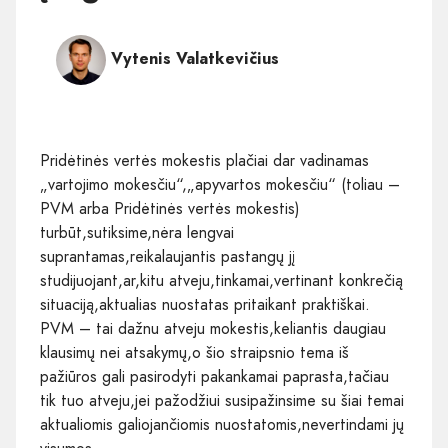
Vytenis Valatkevičius
Pridėtinės vertės mokestis plačiai dar vadinamas
„vartojimo mokesčiu“,„apyvartos mokesčiu“ (toliau –
PVM arba Pridėtinės vertės mokestis)
turbūt,sutiksime,nėra lengvai
suprantamas,reikalaujantis pastangų jį
studijuojant,ar,kitu atveju,tinkamai,vertinant konkrečią
situaciją,aktualias nuostatas pritaikant praktiškai.
PVM – tai dažnu atveju mokestis,keliantis daugiau
klausimų nei atsakymų,o šio straipsnio tema iš
pažiūros gali pasirodyti pakankamai paprasta,tačiau
tik tuo atveju,jei pažodžiui susipažinsime su šiai temai
aktualiomis galiojančiomis nuostatomis,nevertindami jų