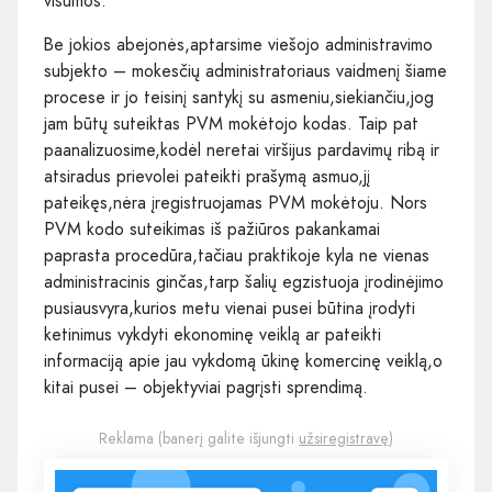
visumos.
Be jokios abejonės,aptarsime viešojo administravimo
subjekto – mokesčių administratoriaus vaidmenį šiame
procese ir jo teisinį santykį su asmeniu,siekiančiu,jog
jam būtų suteiktas PVM mokėtojo kodas. Taip pat
paanalizuosime,kodėl neretai viršijus pardavimų ribą ir
atsiradus prievolei pateikti prašymą asmuo,jį
pateikęs,nėra įregistruojamas PVM mokėtoju. Nors
PVM kodo suteikimas iš pažiūros pakankamai
paprasta procedūra,tačiau praktikoje kyla ne vienas
administracinis ginčas,tarp šalių egzistuoja įrodinėjimo
pusiausvyra,kurios metu vienai pusei būtina įrodyti
ketinimus vykdyti ekonominę veiklą ar pateikti
informaciją apie jau vykdomą ūkinę komercinę veiklą,o
kitai pusei – objektyviai pagrįsti sprendimą.
Reklama (banerį galite išjungti
užsiregistravę
)