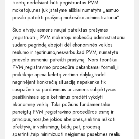
turėtų nedelsiant būti įregistruotas PVM
mokėtoju,nes juk įstatyme aiškiai numatyta „asmuo
privalo pateikti prašymą mokesčiui administratoriui“.
Šiuo atveju asmens naujai pateiktas prašymas
įregistruoti jį PVM mokėtoju mokesčių administratoriui
sudaro pagrindą abejoti dėl ekonominės veiklos
realumo ir tęstinumo,nesvarbu,kad PVMĮ numatyta
prievolė asmeniui pateikti prašymą. Nors teoriškai
PVM įregistravimo procedūra pakankamai formali,ji
praktikoje apima keletą vertimo dalykų,todėl
nagrinėjant konkrečią situaciją nepakanka tik
susipažinti su pardavimais ar asmens subjektyviais
paaiškinimais apie ketinimus pradėti vykdyti
ekonominę veiklą. Toks požiūris fundamentaliai
paneigtų PVM įregistravimo procedūros esmę ir
principus,nors,be jokios abejonės,siektina ieškoti
efektyvių ir veiksmingų būdų patį procesą
spartinti,taip minimizuoti neigiamas pasekmes realiu