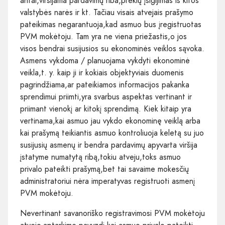
antai,viršijama pardavimų riba,prekių įsigijimas iš kitos
valstybės narės ir kt. Tačiau visais atvejais prašymo
pateikimas negarantuoja,kad asmuo bus įregistruotas
PVM mokėtoju. Tam yra ne viena priežastis,o jos
visos bendrai susijusios su ekonominės veiklos sąvoka.
Asmens vykdoma / planuojama vykdyti ekonominė
veikla,t. y. kaip ji ir kokiais objektyviais duomenis
pagrindžiama,ar pateikiamos informacijos pakanka
sprendimui priimti,yra svarbus aspektas vertinant ir
priimant vienokį ar kitokį sprendimą. Kiek kitaip yra
vertinama,kai asmuo jau vykdo ekonominę veiklą arba
kai prašymą teikiantis asmuo kontroliuoja keletą su juo
susijusių asmenų ir bendra pardavimų apyvarta viršija
įstatyme numatytą ribą,tokiu atveju,toks asmuo
privalo pateikti prašymą,bet tai savaime mokesčių
administratoriui nėra imperatyvas registruoti asmenį
PVM mokėtoju.
Nevertinant savanoriško registravimosi PVM mokėtoju