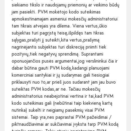
siekiamo tikslo ir naudojamų priemonių ar veikimo būdų
jam pasiekti. PVM mokėtojo kodo suteikimas
apmokestinamajam asmeniui mokesčių administratoriui
tam tikrais atvejais yra dilema. Viena vertus,ūkio
subjektas turi pagrįstą teisę,išpildęs tam tikras
sąlygas,prašyti jį suteikti,kita vertus,prašymą
nagrinėjantis subjektas turi diskreciją priimti tiek
pozityvų,tiek negatyvų sprendimą. Suprantami
oponuojančios pusės argumentai,jog verslininkui čia ir
dabar būtina gauti PVM kodą,kadangi planuojami
komerciniai santykiai ir jų sudarymas gali tiesiogiai
priklausyti nuo to,ar prieš juos sudarant jam jau buvo
suteiktas PVM kodas,ar ne. Tačiau mokesčių
administratorius neabejotinai vertina ir tai,kad PVM
kodo suteikimas gali (nebūtinai taip kiekvieną kartą
nutinka) sukelti ir neigiamų pasekmių visai PVM
sistemai. Taip yra,nes paprastai PVM pažeidimai /
piktnaudžiavimai ar sukčiavimai įvyksta tarp PVM kodą