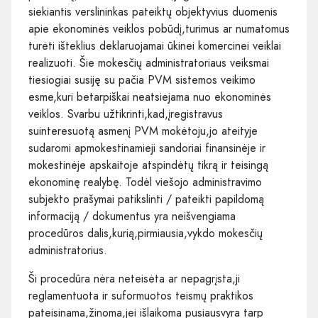
siekiantis verslininkas pateiktų objektyvius duomenis
apie ekonominės veiklos pobūdį,turimus ar numatomus
turėti išteklius deklaruojamai ūkinei komercinei veiklai
realizuoti. Šie mokesčių administratoriaus veiksmai
tiesiogiai susiję su pačia PVM sistemos veikimo
esme,kuri betarpiškai neatsiejama nuo ekonominės
veiklos. Svarbu užtikrinti,kad,įregistravus
suinteresuotą asmenį PVM mokėtoju,jo ateityje
sudaromi apmokestinamieji sandoriai finansinėje ir
mokestinėje apskaitoje atspindėtų tikrą ir teisingą
ekonominę realybę. Todėl viešojo administravimo
subjekto prašymai patikslinti / pateikti papildomą
informaciją / dokumentus yra neišvengiama
procedūros dalis,kurią,pirmiausia,vykdo mokesčių
administratorius.
Ši procedūra nėra neteisėta ar nepagrįsta,ji
reglamentuota ir suformuotos teismų praktikos
pateisinama,žinoma,jei išlaikoma pusiausvyra tarp