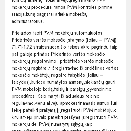
turinčių asmenų. Tokiu atveju,įregistravimo PVM
mokėtoju procedūra tampa PVM kontrolės pirmine
stadija,kurią pagrįstai atlieka mokesčių
administratorius.
Prielaidos tapti PVM mokėtoju suformuluotos
Pridėtinės vertės mokesčio įstatymo (toliau – PVMĮ)
71,71-1,72 straipsniuose,šio teisės akto pagrindu taip
pat galioja priimtos Pridėtinės vertės mokesčio
mokėtojų įregistravimo į pridėtinės vertės mokesčio
mokėtojų registrą / išregistravimo iš pridėtinės vertės
mokesčio mokėtojų registro taisyklės (toliau –
taisyklės),kuriose numatytos asmenų,siekiančių gauti
PVM mokėtojo kodą,teisių ir pareigų įgyvendinimo
procedūros. Kaip matyti iš aktualaus teisinio
reguliavimo,vienu atveju apmokestinamasis asmuo turi
teisę pateikti prašymą jį įregistruoti PVM mokėtoju,o
kitu atveju privalo pateikti prašymą įsiregistruoti PVM
mokėtoju dėl PVMĮ numatytų sąlygų,kaip