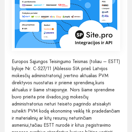
Europos Sąjungos Teisingumo Teismas (toliau – ESTT)
byloje Nr. C‑527/11 (Ablessio SIA prieš Latvijos
mokesčių administratorių) įvertino aktualias PVM
direktyvos nuostatas ir priėmė sprendimą,kuris
aktualus ir šiame straipsnyje. Nors šiame sprendime
buvo prieita prie išvados,jog mokesčių
administratorius neturi teisėto pagrindo atsisakyti
suteikti PVM kodą ekonominę veiklą tik pradedančiam
ir materialinių ar kitų resursų neturinčiam
asmeniui,tačiau ESTT nurodė ir kitus įregistravimo