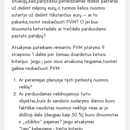
situacijų,kad,pavyzdžiui,perleidžiamas didelis pastatas
už dešimt milijonų eurų,o turimos kelios nuomos
sutartys už dešimt tūkstančius eurų – ar to
pakanka,norint neskaičiuoti PVM? O jei bus
išnuomota ketvirtadalis ar trečdalis parduodamo
pastato patalpų?
Atsakymai pateikiami remiantis PVM įstatymo 9
straipsnio 1 dalimi per žemiau išvardintus keturis
kriterijus. Jeigu į juos visus atsakoma teigiamai,tuomet
galima neskaičiuoti PVM:
Ar perėmėjas planuoja tęsti perleistą nuomos
veiklą?
Ar perduodamas nekilnojamojo turto
objektas,kuris iki sandorio sudarymo dienos buvo
faktiškai naudotas nuomos veikloje visas ar jo
didžioji dalis (daugiau kaip 50 %) buvo išnuomotas
ir „uždirbo“ pajamas? Jeigu atsakymas
“taip”,keliaujame į trečią kriterijų.