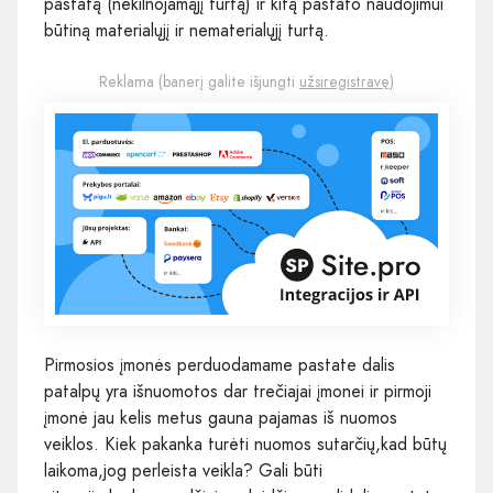
pastatą (nekilnojamąjį turtą) ir kitą pastato naudojimui
būtiną materialųjį ir nematerialųjį turtą.
Reklama (banerį galite išjungti
užsiregistravę
)
Pirmosios įmonės perduodamame pastate dalis
patalpų yra išnuomotos dar trečiajai įmonei ir pirmoji
įmonė jau kelis metus gauna pajamas iš nuomos
veiklos. Kiek pakanka turėti nuomos sutarčių,kad būtų
laikoma,jog perleista veikla? Gali būti