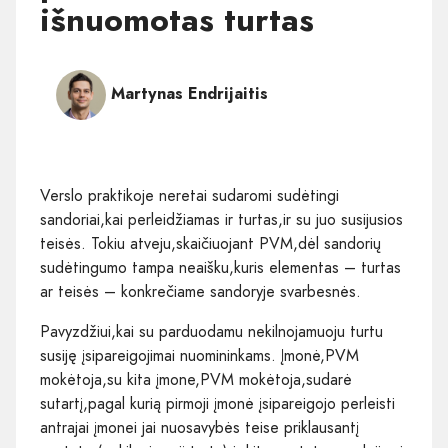
išnuomotas turtas
Martynas Endrijaitis
Verslo praktikoje neretai sudaromi sudėtingi
sandoriai,kai perleidžiamas ir turtas,ir su juo susijusios
teisės. Tokiu atveju,skaičiuojant PVM,dėl sandorių
sudėtingumo tampa neaišku,kuris elementas – turtas
ar teisės – konkrečiame sandoryje svarbesnės.
Pavyzdžiui,kai su parduodamu nekilnojamuoju turtu
susiję įsipareigojimai nuomininkams. Įmonė,PVM
mokėtoja,su kita įmone,PVM mokėtoja,sudarė
sutartį,pagal kurią pirmoji įmonė įsipareigojo perleisti
antrajai įmonei jai nuosavybės teise priklausantį