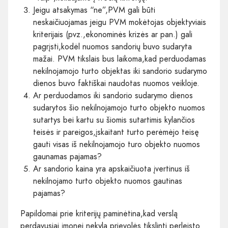
Jeigu atsakymas “ne”,PVM gali būti
neskaičiuojamas jeigu PVM mokėtojas objektyviais
kriterijais (pvz.,ekonominės krizės ar pan.) gali
pagrįsti,kodėl nuomos sandorių buvo sudaryta
mažai. PVM tikslais bus laikoma,kad perduodamas
nekilnojamojo turto objektas iki sandorio sudarymo
dienos buvo faktiškai naudotas nuomos veikloje.
Ar perduodamos iki sandorio sudarymo dienos
sudarytos šio nekilnojamojo turto objekto nuomos
sutartys bei kartu su šiomis sutartimis kylančios
teisės ir pareigos,įskaitant turto perėmėjo teisę
gauti visas iš nekilnojamojo turo objekto nuomos
gaunamas pajamas?
Ar sandorio kaina yra apskaičiuota įvertinus iš
nekilnojamo turto objekto nuomos gautinas
pajamas?
Papildomai prie kriterijų paminėtina,kad verslą
perdavusiai įmonei nekyla prievolės tikslinti perleisto