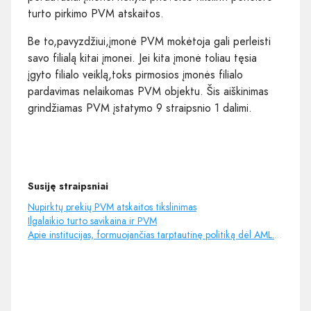
turto pirkimo PVM atskaitos.
Be to,pavyzdžiui,įmonė PVM mokėtoja gali perleisti
savo filialą kitai įmonei. Jei kita įmonė toliau tęsia
įgyto filialo veiklą,toks pirmosios įmonės filialo
pardavimas nelaikomas PVM objektu. Šis aiškinimas
grindžiamas PVM įstatymo 9 straipsnio 1 dalimi.
Susiję straipsniai
Nupirktų prekių PVM atskaitos tikslinimas
Ilgalaikio turto savikaina ir PVM
Apie institucijas, formuojančias tarptautinę politiką dėl AML. Dėmesys esamoms rizikoms (II dalis)