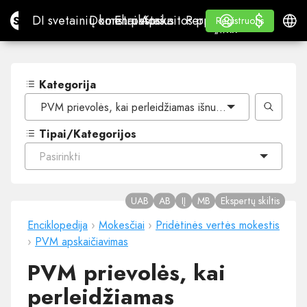
$
$
Site.pro
DI svetainių konstruktorius
Domenai
El. paštas
Apskaitos programa
Perpardavėjams„White
Prisijungti
Mokymasis
Lietu
DI svetainių konstruktorius
Domenai
El. paštas
Apskaitos programa
Perpardavėjams
Mokymasis
Registruotis
Registruotis
„WHITE LABEL“
Kategorija
PVM prievolės, kai perleidžiamas išnuomotas turtas
Tipai/Kategorijos
Pasirinkti
UAB
AB
IĮ
MB
Ekspertų skiltis
Enciklopedija
›
Mokesčiai
›
Pridėtinės vertės mokestis
›
PVM apskaičiavimas
PVM prievolės, kai
perleidžiamas