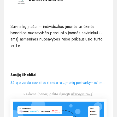
Savininkų įnašai – individualios įmonės ar ūkinės
bendrijos nuosavybėn perduoto įmonės savininkui (-
ams) asmeninės nuosavybės teise priklausiusio turto
vertė.
Susiję ištekliai
35-ojo verslo apskaitos standarto „Įmonių pertvarkymas“ metodinės rekomendacijos
Reklama (banerį galite išjungti
užsiregistravę
)