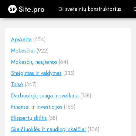
Site.pro
DI svetainių konstruktorius
DI svetainių konstruktorius
Apskaita
(654)
Mokesčiai
(922)
Mokesčių naujienos
(64)
Steigimas ir valdymas
(333)
Teisė
(347)
Darbuotojų sauga ir sveikata
(138)
Finansai ir investicijos
(155)
Ekspertų skiltis
(58)
Skaičiuoklės ir naudingi skaičiai
(106)