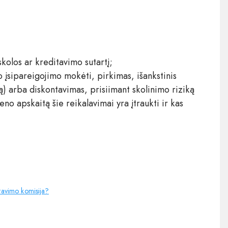
kolos ar kreditavimo sutartį;
o įsipareigojimo mokėti, pirkimas, išankstinis
ą) arba diskontavimas, prisiimant skolinimo riziką
ieno apskaitą šie reikalavimai yra įtraukti ir kas
stavimo komisija?