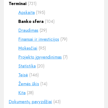
Terminai
(731)
Apskaita
(195)
Banko sfera
(104)
Draudimas
(29)
Finansai ir investicijos
(79)
Mokesčiai
(95)
Projekto įgyvendinimas
(7)
Statistika
(20)
Teisė
(146)
Žemės ūkis
(14)
Kita
(38)
Dokumentų pavyzdžiai
(43)