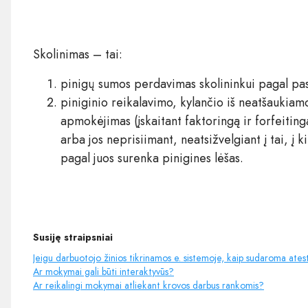
Skolinimas – tai:
pinigų sumos perdavimas skolininkui pagal pas
piniginio reikalavimo, kylančio iš neatšaukiam
apmokėjimas (įskaitant faktoringą ir forfeiting
arba jos neprisiimant, neatsižvelgiant į tai, į k
pagal juos surenka pinigines lėšas.
Susiję straipsniai
Jeigu darbuotojo žinios tikrinamos e. sistemoje, kaip sudaroma ate
Ar mokymai gali būti interaktyvūs?
Ar reikalingi mokymai atliekant krovos darbus rankomis?