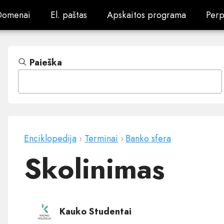
Domenai
El. paštas
Apskaitos programa
Perp
Domenai
El. paštas
Apskaitos programa
Perp
Paieška
Enciklopedija
›
Terminai
›
Banko sfera
Skolinimas
Kauko Studentai