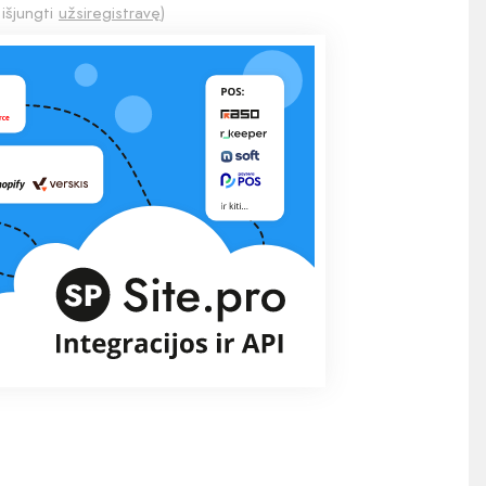
 išjungti
užsiregistravę
)