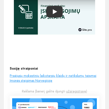
Play
Susiję straipsniai
Praėjusių mokestinių laikotarpių klaidų ir netikslumų taisymai
Įmonės steigimas Norvegijoje
Reklama (banerį galite išjungti
užsiregistravę
)