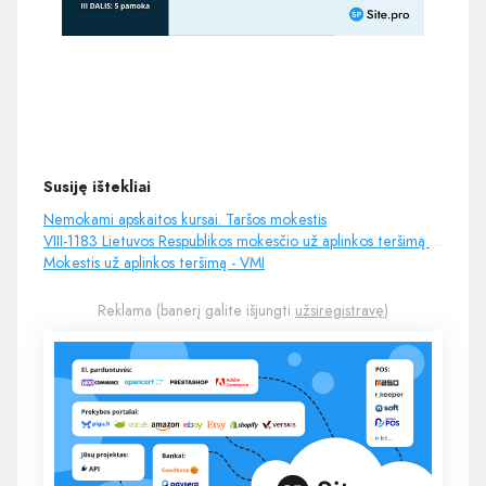
Susiję ištekliai
Nemokami apskaitos kursai. Taršos mokestis
VIII-1183 Lietuvos Respublikos mokesčio už aplinkos teršimą įstatymas (6 str.)
Mokestis už aplinkos teršimą - VMI
Reklama (banerį galite išjungti
užsiregistravę
)