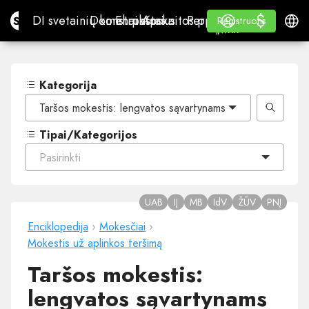
$
$
Site.pro
DI svetainių konstruktorius
Domenai
El. paštas
Apskaitos programa
Perpardavėjams„White
Prisijungti
Mokymasis
Lietu
DI svetainių konstruktorius
Domenai
El. paštas
Apskaitos programa
Perpardavėjams
Mokymasis
Registruotis
Registruotis
„WHITE LABEL“
Kategorija
Taršos mokestis: lengvatos sąvartynams
Tipai/Kategorijos
Pasirinkti
UAB
IĮ
MB
IdV
ŽŪV
PNĮ
Enciklopedija
›
Mokesčiai
›
Mokestis už aplinkos teršimą
Taršos mokestis:
lengvatos sąvartynams