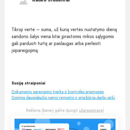
Tikroji vertė – suma, už kurią vertės nustatymo dieną
sandorio šalys viena kitai įprastomis rinkos sąlygomis
gali parduoti turtą ar paslaugas arba perleisti
įsipareigojimą.
Susiję straipsniai
Dokumentų parengimo tvarka ir kontrolės priemonės
Domina daugiabučio namo remonto ir priežiūros darbų pirkimas
Reklama (banerį galite išjungti
užsiregistravę
)