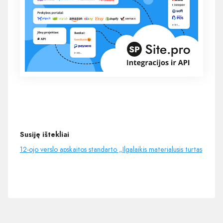
Susiję ištekliai
12-ojo verslo apskaitos standarto „Ilgalaikis materialusis turtas