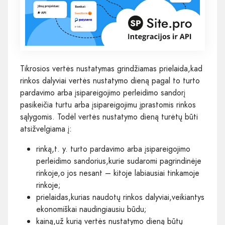
Tikrosios vertės nustatymas grindžiamas prielaida,kad
rinkos dalyviai vertės nustatymo dieną pagal to turto
pardavimo arba įsipareigojimo perleidimo sandorį
pasikeičia turtu arba įsipareigojimu įprastomis rinkos
sąlygomis. Todėl vertės nustatymo dieną turėtų būti
atsižvelgiama į:
rinką,t. y. turto pardavimo arba įsipareigojimo
perleidimo sandorius,kurie sudaromi pagrindinėje
rinkoje,o jos nesant – kitoje labiausiai tinkamoje
rinkoje;
prielaidas,kurias naudotų rinkos dalyviai,veikiantys
ekonomiškai naudingiausiu būdu;
kainą,už kurią vertės nustatymo dieną būtų