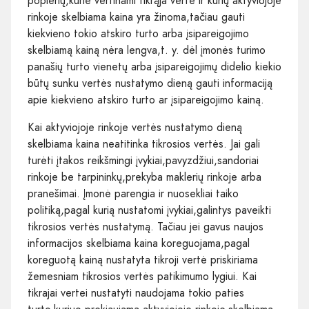
popierių,kurie vertinami tikrąja verte ir kurių aktyviojoje
rinkoje skelbiama kaina yra žinoma,tačiau gauti
kiekvieno tokio atskiro turto arba įsipareigojimo
skelbiamą kainą nėra lengva,t. y. dėl įmonės turimo
panašių turto vienetų arba įsipareigojimų didelio kiekio
būtų sunku vertės nustatymo dieną gauti informaciją
apie kiekvieno atskiro turto ar įsipareigojimo kainą.
Kai aktyviojoje rinkoje vertės nustatymo dieną
skelbiama kaina neatitinka tikrosios vertės. Jai gali
turėti įtakos reikšmingi įvykiai,pavyzdžiui,sandoriai
rinkoje be tarpininkų,prekyba maklerių rinkoje arba
pranešimai. Įmonė parengia ir nuosekliai taiko
politiką,pagal kurią nustatomi įvykiai,galintys paveikti
tikrosios vertės nustatymą. Tačiau jei gavus naujos
informacijos skelbiama kaina koreguojama,pagal
koreguotą kainą nustatyta tikroji vertė priskiriama
žemesniam tikrosios vertės patikimumo lygiui. Kai
tikrajai vertei nustatyti naudojama tokio paties