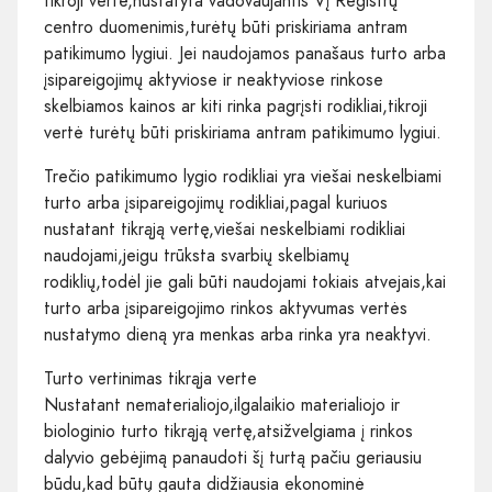
tikroji vertė,nustatyta vadovaujantis VĮ Registrų
centro duomenimis,turėtų būti priskiriama antram
patikimumo lygiui. Jei naudojamos panašaus turto arba
įsipareigojimų aktyviose ir neaktyviose rinkose
skelbiamos kainos ar kiti rinka pagrįsti rodikliai,tikroji
vertė turėtų būti priskiriama antram patikimumo lygiui.
Trečio patikimumo lygio rodikliai yra viešai neskelbiami
turto arba įsipareigojimų rodikliai,pagal kuriuos
nustatant tikrąją vertę,viešai neskelbiami rodikliai
naudojami,jeigu trūksta svarbių skelbiamų
rodiklių,todėl jie gali būti naudojami tokiais atvejais,kai
turto arba įsipareigojimo rinkos aktyvumas vertės
nustatymo dieną yra menkas arba rinka yra neaktyvi.
Turto vertinimas tikrąja verte
Nustatant nematerialiojo,ilgalaikio materialiojo ir
biologinio turto tikrąją vertę,atsižvelgiama į rinkos
dalyvio gebėjimą panaudoti šį turtą pačiu geriausiu
būdu,kad būtų gauta didžiausia ekonominė