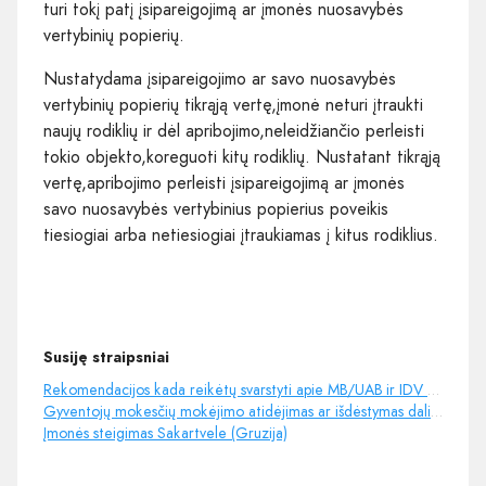
turi tokį patį įsipareigojimą ar įmonės nuosavybės
vertybinių popierių.
Nustatydama įsipareigojimo ar savo nuosavybės
vertybinių popierių tikrąją vertę,įmonė neturi įtraukti
naujų rodiklių ir dėl apribojimo,neleidžiančio perleisti
tokio objekto,koreguoti kitų rodiklių. Nustatant tikrąją
vertę,apribojimo perleisti įsipareigojimą ar įmonės
savo nuosavybės vertybinius popierius poveikis
tiesiogiai arba netiesiogiai įtraukiamas į kitus rodiklius.
Susiję straipsniai
Rekomendacijos kada reikėtų svarstyti apie MB/UAB ir IDV steigimą
Gyventojų mokesčių mokėjimo atidėjimas ar išdėstymas dalimis
Įmonės steigimas Sakartvele (Gruzija)