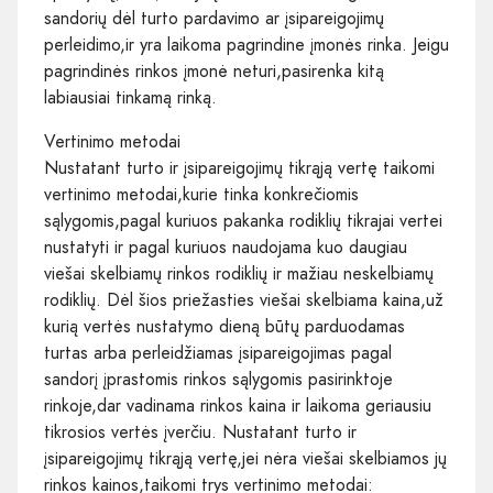
sandorių dėl turto pardavimo ar įsipareigojimų
perleidimo,ir yra laikoma pagrindine įmonės rinka. Jeigu
pagrindinės rinkos įmonė neturi,pasirenka kitą
labiausiai tinkamą rinką.
Vertinimo metodai
Nustatant turto ir įsipareigojimų tikrąją vertę taikomi
vertinimo metodai,kurie tinka konkrečiomis
sąlygomis,pagal kuriuos pakanka rodiklių tikrajai vertei
nustatyti ir pagal kuriuos naudojama kuo daugiau
viešai skelbiamų rinkos rodiklių ir mažiau neskelbiamų
rodiklių. Dėl šios priežasties viešai skelbiama kaina,už
kurią vertės nustatymo dieną būtų parduodamas
turtas arba perleidžiamas įsipareigojimas pagal
sandorį įprastomis rinkos sąlygomis pasirinktoje
rinkoje,dar vadinama rinkos kaina ir laikoma geriausiu
tikrosios vertės įverčiu. Nustatant turto ir
įsipareigojimų tikrąją vertę,jei nėra viešai skelbiamos jų
rinkos kainos,taikomi trys vertinimo metodai: