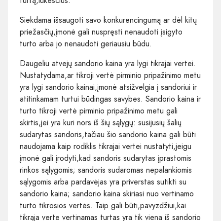
turtą,lūkesčius.
Siekdama išsaugoti savo konkurencingumą ar dėl kitų
priežasčių,įmonė gali nuspręsti nenaudoti įsigyto
turto arba jo nenaudoti geriausiu būdu.
Daugeliu atvejų sandorio kaina yra lygi tikrajai vertei.
Nustatydama,ar tikroji vertė pirminio pripažinimo metu
yra lygi sandorio kainai,įmonė atsižvelgia į sandoriui ir
atitinkamam turtui būdingas savybes. Sandorio kaina ir
turto tikroji vertė pirminio pripažinimo metu gali
skirtis,jei yra kuri nors iš šių sąlygų: susijusių šalių
sudarytas sandoris,tačiau šio sandorio kaina gali būti
naudojama kaip rodiklis tikrajai vertei nustatyti,jeigu
įmonė gali įrodyti,kad sandoris sudarytas įprastomis
rinkos sąlygomis; sandoris sudaromas nepalankiomis
sąlygomis arba pardavėjas yra priverstas sutikti su
sandorio kaina; sandorio kaina skiriasi nuo vertinamo
turto tikrosios vertės. Taip gali būti,pavyzdžiui,kai
tikrąja verte vertinamas turtas yra tik viena iš sandorio