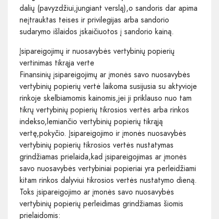
dalių (pavyzdžiui,jungiant verslą),o sandoris dar apima
neįtrauktas teises ir privilegijas arba sandorio
sudarymo išlaidos įskaičiuotos į sandorio kainą.
Įsipareigojimų ir nuosavybės vertybinių popierių
vertinimas tikrąja verte
Finansinių įsipareigojimų ar įmonės savo nuosavybės
vertybinių popierių vertė laikoma susijusia su aktyvioje
rinkoje skelbiamomis kainomis,jei ji priklauso nuo tam
tikrų vertybinių popierių tikrosios vertės arba rinkos
indekso,lemiančio vertybinių popierių tikrąją
vertę,pokyčio. Įsipareigojimo ir įmonės nuosavybės
vertybinių popierių tikrosios vertės nustatymas
grindžiamas prielaida,kad įsipareigojimas ar įmonės
savo nuosavybės vertybiniai popieriai yra perleidžiami
kitam rinkos dalyviui tikrosios vertės nustatymo dieną.
Toks įsipareigojimo ar įmonės savo nuosavybės
vertybinių popierių perleidimas grindžiamas šiomis
prielaidomis: