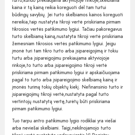
turto,kuriuo prekiaujama aktyviojoje rinkoje,skelbiama
kaina ir tą kainą reikia koreguoti dėl tam turtui
būdingų savybių. Jei turto skelbiamos kainos koreguoti
nereikia,taip nustatyta tikroji vertė priskiriama pirmam
tikrosios vertės patikimumo lygiui. Tačiau pakoregavus
turto skelbiamą kainą,nustatyta tikroji vertė priskiriama
žemesniam tikrosios vertės patikimumo lygiui. Jeigu
įmonė turi tam tikro turto arba įsipareigojimą ir tokiu
turtu arba įsipareigojimu prekiaujama aktyviojoje
rinkoje,to turto arba įsipareigojimo tikroji vertė
priskiriama pirmam patikimumo lygiui ir apskaičiuojama
pagal to turto arba įsipareigojimo skelbiamą kainą ir
įmonės turimą tokių objektų kiekį. Nefinansinio turto ir
įsipareigojimų tikroji vertė,nustatyta pagal turto
vertintojų nustatytą vertę,turėtų būti priskiriama
pirmam patikimumo lygiui.
Tuo tarpu antro patikimumo lygio rodikliai yra viešai
arba neviešai skelbiami. Taigi,nekilnojamojo turto