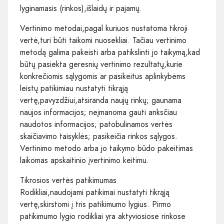
lyginamasis (rinkos),išlaidų ir pajamų.
Vertinimo metodai,pagal kuriuos nustatoma tikroji
vertė,turi būti taikomi nuosekliai. Tačiau vertinimo
metodą galima pakeisti arba patikslinti jo taikymą,kad
būtų pasiekta geresnių vertinimo rezultatų,kurie
konkrečiomis sąlygomis ar pasikeitus aplinkybėms
leistų patikimiau nustatyti tikrąją
vertę,pavyzdžiui,atsiranda naujų rinkų; gaunama
naujos informacijos; neįmanoma gauti anksčiau
naudotos informacijos; patobulinamos vertės
skaičiavimo taisyklės; pasikeičia rinkos sąlygos.
Vertinimo metodo arba jo taikymo būdo pakeitimas
laikomas apskaitinio įvertinimo keitimu.
Tikrosios vertės patikimumas
Rodikliai,naudojami patikimai nustatyti tikrąją
vertę,skirstomi į tris patikimumo lygius. Pirmo
patikimumo lygio rodikliai yra aktyviosiose rinkose