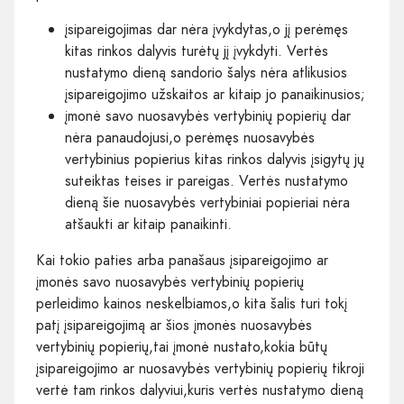
įsipareigojimas dar nėra įvykdytas,o jį perėmęs
kitas rinkos dalyvis turėtų jį įvykdyti. Vertės
nustatymo dieną sandorio šalys nėra atlikusios
įsipareigojimo užskaitos ar kitaip jo panaikinusios;
įmonė savo nuosavybės vertybinių popierių dar
nėra panaudojusi,o perėmęs nuosavybės
vertybinius popierius kitas rinkos dalyvis įsigytų jų
suteiktas teises ir pareigas. Vertės nustatymo
dieną šie nuosavybės vertybiniai popieriai nėra
atšaukti ar kitaip panaikinti.
Kai tokio paties arba panašaus įsipareigojimo ar
įmonės savo nuosavybės vertybinių popierių
perleidimo kainos neskelbiamos,o kita šalis turi tokį
patį įsipareigojimą ar šios įmonės nuosavybės
vertybinių popierių,tai įmonė nustato,kokia būtų
įsipareigojimo ar nuosavybės vertybinių popierių tikroji
vertė tam rinkos dalyviui,kuris vertės nustatymo dieną