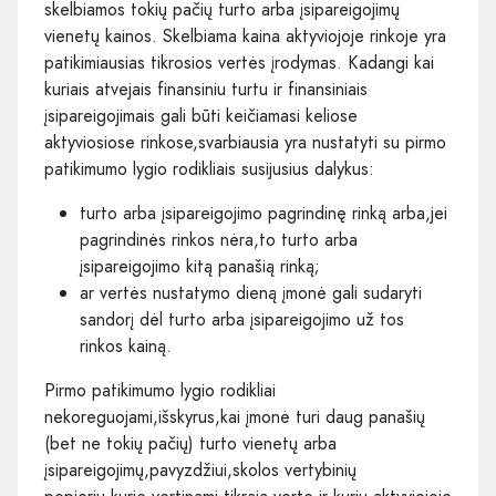
skelbiamos tokių pačių turto arba įsipareigojimų
vienetų kainos. Skelbiama kaina aktyviojoje rinkoje yra
patikimiausias tikrosios vertės įrodymas. Kadangi kai
kuriais atvejais finansiniu turtu ir finansiniais
įsipareigojimais gali būti keičiamasi keliose
aktyviosiose rinkose,svarbiausia yra nustatyti su pirmo
patikimumo lygio rodikliais susijusius dalykus:
turto arba įsipareigojimo pagrindinę rinką arba,jei
pagrindinės rinkos nėra,to turto arba
įsipareigojimo kitą panašią rinką;
ar vertės nustatymo dieną įmonė gali sudaryti
sandorį dėl turto arba įsipareigojimo už tos
rinkos kainą.
Pirmo patikimumo lygio rodikliai
nekoreguojami,išskyrus,kai įmonė turi daug panašių
(bet ne tokių pačių) turto vienetų arba
įsipareigojimų,pavyzdžiui,skolos vertybinių