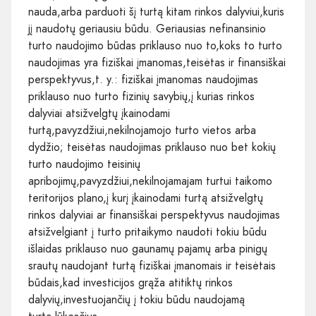
nauda,arba parduoti šį turtą kitam rinkos dalyviui,kuris
jį naudotų geriausiu būdu. Geriausias nefinansinio
turto naudojimo būdas priklauso nuo to,koks to turto
naudojimas yra fiziškai įmanomas,teisėtas ir finansiškai
perspektyvus,t. y.: fiziškai įmanomas naudojimas
priklauso nuo turto fizinių savybių,į kurias rinkos
dalyviai atsižvelgtų įkainodami
turtą,pavyzdžiui,nekilnojamojo turto vietos arba
dydžio; teisėtas naudojimas priklauso nuo bet kokių
turto naudojimo teisinių
apribojimų,pavyzdžiui,nekilnojamajam turtui taikomo
teritorijos plano,į kurį įkainodami turtą atsižvelgtų
rinkos dalyviai ar finansiškai perspektyvus naudojimas
atsižvelgiant į turto pritaikymo naudoti tokiu būdu
išlaidas priklauso nuo gaunamų pajamų arba pinigų
srautų naudojant turtą fiziškai įmanomais ir teisėtais
būdais,kad investicijos grąža atitiktų rinkos
dalyvių,investuojančių į tokiu būdu naudojamą