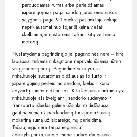
parduodamas turtas arba perleidžiamas
įsipareigojimas pagal sandorį įprastomis rinkos
sąlygomis pagal 9.1 punktą pasirinktoje rinkoje
nepriklausomai nuo to,ar ši kaina viešai
skelbiama,ar nustatoma taikant kitą vertinimo
metodą.
Nustatydama pagrindinę,o jei pagrindinės nėra – kitą
labiausiai tinkamą rinką,įmonė neprivalo išsamiai ištirti
visų įmanomų rinkų. Pagrindinė rinka yra ta
rinka,kurioje sudaromas didžiausias to turto ir
įsipareigojimų perleidimo sandorių kiekis ir kurių
apyvartų sumos didžiausios. Kita labiausiai tinkama yra
rinka,kurioje atsižvelgiant į sandorio sudarymo ir
transporto išlaidas galima užsitikrinti didžiausią
gautiną sumą už parduodamą turtą ir mažiausią
mokėtiną sumą už įsipareigojimų perleidimą.
Tačiau,jeigu nėra tai paneigiančių
aplinkybių,rinka,kurioje įmonė sudaro daugiausia