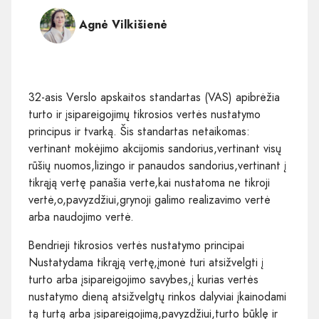
Agnė Vilkišienė
32-asis Verslo apskaitos standartas (VAS) apibrėžia
turto ir įsipareigojimų tikrosios vertės nustatymo
principus ir tvarką. Šis standartas netaikomas:
vertinant mokėjimo akcijomis sandorius,vertinant visų
rūšių nuomos,lizingo ir panaudos sandorius,vertinant į
tikrąją vertę panašia verte,kai nustatoma ne tikroji
vertė,o,pavyzdžiui,grynoji galimo realizavimo vertė
arba naudojimo vertė.
Bendrieji tikrosios vertės nustatymo principai
Nustatydama tikrąją vertę,įmonė turi atsižvelgti į
turto arba įsipareigojimo savybes,į kurias vertės
nustatymo dieną atsižvelgtų rinkos dalyviai įkainodami
tą turtą arba įsipareigojimą,pavyzdžiui,turto būklę ir