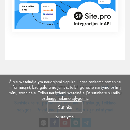
Šioje svetainėje yra naudojami slapukai (ir yra renkama asmeninė
© Site.pro 2011. Svetainių konstruktorius.
Jungtinės
informacija), kad galėtume Jums suteikti geresnę naršymo patirtį
mūsų svetainėje. Toliau naršydami svetainėje Jūs sutinkate su mūsų
Valstijos
.
paslaugų teikimo sąlygomis
.
Susisiekite
Paslaugų
Susisiekite su pardavimų skyriumi
Paslaugų teikimo
Sutinku
su
Privatumo
Slapukų
teikimo
sąlygos
Privatumo politika
Slapukų nustatymai
pardavimų
politika
nustatymai
sąlygos
Nustatymai
skyriumi