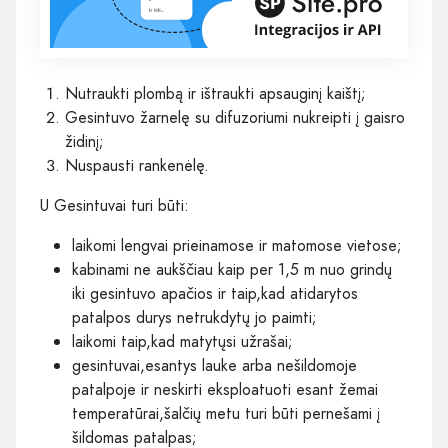
Nutraukti plombą ir ištraukti apsauginį kaištį;
Gesintuvo žarnelę su difuzoriumi nukreipti į gaisro
židinį;
Nuspausti rankenėlę.
U Gesintuvai turi būti:
laikomi lengvai prieinamose ir matomose vietose;
kabinami ne aukščiau kaip per 1,5 m nuo grindų
iki gesintuvo apačios ir taip,kad atidarytos
patalpos durys netrukdytų jo paimti;
laikomi taip,kad matytųsi užrašai;
gesintuvai,esantys lauke arba nešildomoje
patalpoje ir neskirti eksploatuoti esant žemai
temperatūrai,šalčių metu turi būti pernešami į
šildomas patalpas;