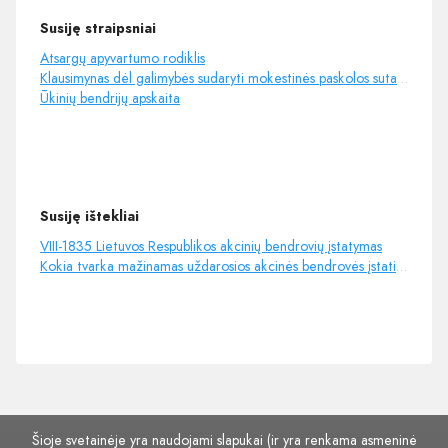
Susiję straipsniai
Atsargų apyvartumo rodiklis
Klausimynas dėl galimybės sudaryti mokestinės paskolos sutartį
Ūkinių bendrijų apskaita
Susiję ištekliai
VIII-1835 Lietuvos Respublikos akcinių bendrovių įstatymas
Kokia tvarka mažinamas uždarosios akcinės bendrovės įstatinis kapitalas?
Šioje svetainėje yra naudojami slapukai (ir yra renkama asmeninė