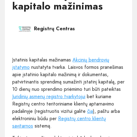
kapitalo mažinimas
Registrų Centras
Įstatinis kapitalas mažinamas
Akcinių bendrovių
įstatymo
nustatyta tvarka. Laisvos formos pranešimas
apie įstatinio kapitalo mažinimą ir dokumentas,
patvirtinantis sprendimą sumažinti įstatinį kapitalą, per
10 dienų nuo sprendimo priėmimo turi būti pateiktas
Juridinių asmenų registro tvarkytojui
bet kuriame
Registrų centro teritoriniame klientų aptarnavimo
padalinyje (registruotis vizitui galite
čia
), paštu arba
elektroniniu būdu per
Registrų centro klientų
savitarnos
sistemą.