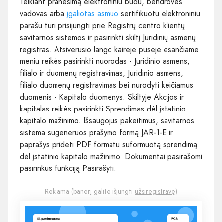
Teikiant pranešimą elektroniniu būdu, bendrovės
vadovas arba
įgaliotas asmuo
sertifikuotu elektroniniu
parašu turi prisijungti prie Registrų centro klientų
savitarnos sistemos ir pasirinkti skiltį Juridinių asmenų
registras. Atsivėrusio lango kairėje pusėje esančiame
meniu reikės pasirinkti nuorodas - Juridinio asmens,
filialo ir duomenų registravimas, Juridinio asmens,
filialo duomenų registravimas bei nurodyti keičiamus
duomenis - Kapitalo duomenys. Skiltyje Akcijos ir
kapitalas reikės pasirinkti Sprendimas dėl įstatinio
kapitalo mažinimo. Išsaugojus pakeitimus, savitarnos
sistema sugeneruos prašymo formą JAR-1-E ir
paprašys pridėti PDF formatu suformuotą sprendimą
dėl įstatinio kapitalo mažinimo. Dokumentai pasirašomi
pasirinkus funkciją Pasirašyti.
Reklama (banerį galite išjungti
užsiregistravę
)