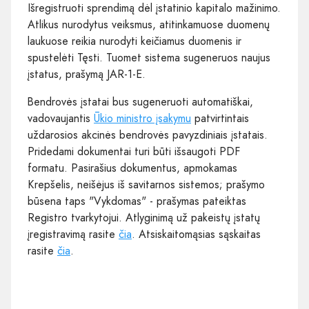
Išregistruoti sprendimą dėl įstatinio kapitalo mažinimo.
Atlikus nurodytus veiksmus, atitinkamuose duomenų
laukuose reikia nurodyti keičiamus duomenis ir
spustelėti Tęsti. Tuomet sistema sugeneruos naujus
įstatus, prašymą JAR-1-E.
Bendrovės įstatai bus sugeneruoti automatiškai,
vadovaujantis
Ūkio ministro įsakymu
patvirtintais
uždarosios akcinės bendrovės pavyzdiniais įstatais.
Pridedami dokumentai turi būti išsaugoti PDF
formatu. Pasirašius dokumentus, apmokamas
Krepšelis, neišėjus iš savitarnos sistemos; prašymo
būsena taps "Vykdomas" - prašymas pateiktas
Registro tvarkytojui. Atlyginimą už pakeistų įstatų
įregistravimą rasite
čia
. Atsiskaitomąsias sąskaitas
rasite
čia
.