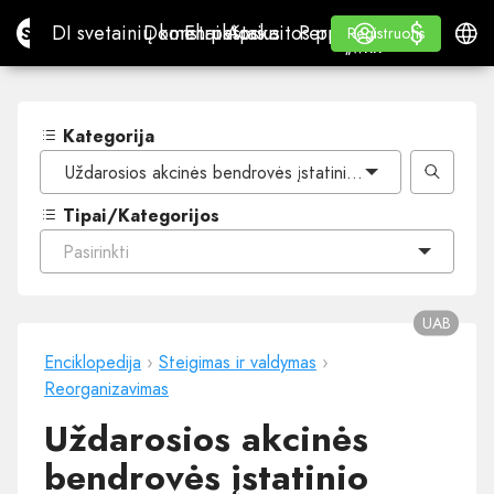
$
$
Site.pro
DI svetainių konstruktorius
Domenai
El. paštas
Apskaitos programa
Perpardavėjams„White
Prisijungti
Mokymasis
Lietu
DI svetainių konstruktorius
Domenai
El. paštas
Apskaitos programa
Perpardavėjams
Mokymasis
Registruotis
Registruotis
„WHITE LABEL“
Kategorija
Uždarosios akcinės bendrovės įstatinio kapitalo mažinima
Tipai/Kategorijos
Pasirinkti
UAB
Enciklopedija
›
Steigimas ir valdymas
›
Reorganizavimas
Uždarosios akcinės
bendrovės įstatinio