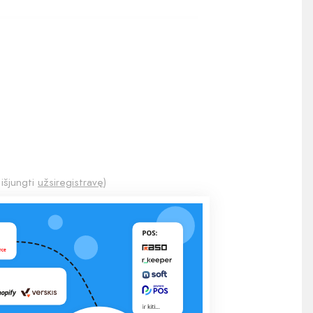
 išjungti
užsiregistravę
)