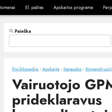
Domenai
El. paštas
Apskaitos programa
Perp
Domenai
El. paštas
Apskaitos programa
Perp
Paieška
Enciklopedija
›
Apskaita
›
Sąnaudos
›
Komandiruoči
Vairuotojo GP
prideklaravus