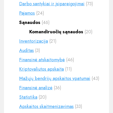
Darbo santykiai ir įsipareigojimai
(73)
Pajamos
(24)
Sąnaudos
(46)
Komandiruočių sąnaudos
(20)
Inventorizacija
(21)
Auditas
(3)
Finansinė atskaitomybė
(46)
Kriptovaliutos apskaita
(11)
Mažųjų bendrijų apskaitos ypatumai
(43)
Finansinė analizė
(36)
Statistika
(20)
Apskaitos skaitmenizavimas
(33)