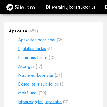
Site.pro
DI svetainių konstruktorius
DI svetainių konstruktorius
Apskaita
(654)
Apskaitos pagrindai
(36)
Ilgalaikis turtas
(31)
Finansinis turtas
(10)
Atsargos
(17)
Nuosavas kapitalas
(24)
Dotacijos ir subsidijos
(3)
Mokėjimai
(20)
Įsipareigojimų apskaita
(12)