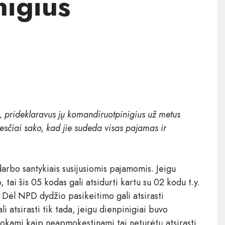
igius
M, prideklaravus jų komandiruotpinigius už metus
čiai sako, kad jie sudeda visas pajamas ir
darbo santykiais susijusiomis pajamomis. Jeigu
tai šis 05 kodas gali atsidurti kartu su 02 kodu t.y.
s. Dėl NPD dydžio pasikeitimo gali atsirasti
tsirasti tik tada, jeigu dienpinigiai buvo
kami kaip neapmokestinami tai neturėtų atsirasti