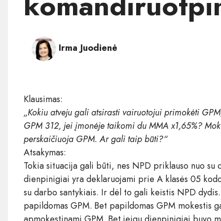
komandiruotpin
Irma Juodienė
Klausimas:
„Kokiu atveju gali atsirasti vairuotojui primokėti GP
GPM 312, jei įmonėje taikomi du MMA x1,65%? Mokes
perskaičiuoja GPM. Ar gali taip būti?“
Atsakymas:
Tokia situacija gali būti, nes NPD priklauso nuo su 
dienpinigiai yra deklaruojami prie A klasės 05 kodo, 
su darbo santykiais. Ir dėl to gali keistis NPD dydi
papildomas GPM. Bet papildomas GPM mokestis gali a
apmokestinami GPM. Bet jeigu dienpinigiai buvo mo