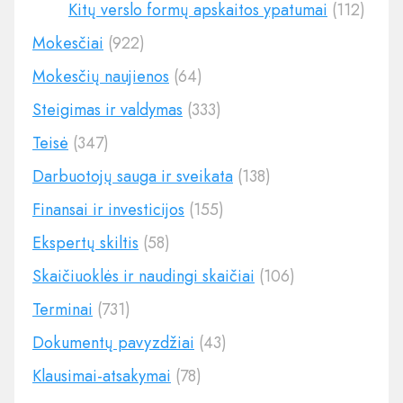
Kitų verslo formų apskaitos ypatumai
(112)
Mokesčiai
(922)
Mokesčių naujienos
(64)
Steigimas ir valdymas
(333)
Teisė
(347)
Darbuotojų sauga ir sveikata
(138)
Finansai ir investicijos
(155)
Ekspertų skiltis
(58)
Skaičiuoklės ir naudingi skaičiai
(106)
Terminai
(731)
Dokumentų pavyzdžiai
(43)
Klausimai-atsakymai
(78)