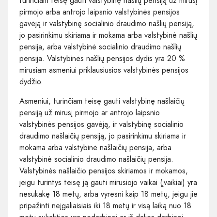
turinčiam teisę gauti valstybinę našlių pensiją už mirusį
pirmojo arba antrojo laipsnio valstybinės pensijos
gavėją ir valstybinę socialinio draudimo našlių pensiją,
jo pasirinkimu skiriama ir mokama arba valstybinė našlių
pensija, arba valstybinė socialinio draudimo našlių
pensija. Valstybinės našlių pensijos dydis yra 20 %
mirusiam asmeniui priklausiusios valstybinės pensijos
dydžio.
Asmeniui, turinčiam teisę gauti valstybinę našlaičių
pensiją už mirusį pirmojo ar antrojo laipsnio
valstybinės pensijos gavėją, ir valstybinę socialinio
draudimo našlaičių pensiją, jo pasirinkimu skiriama ir
mokama arba valstybinė našlaičių pensija, arba
valstybinė socialinio draudimo našlaičių pensija.
Valstybinės našlaičio pensijos skiriamos ir mokamos,
jeigu turintys teisę ją gauti mirusiojo vaikai (įvaikiai) yra
nesukakę 18 metų, arba vyresni kaip 18 metų, jeigu jie
pripažinti neįgaliaisiais iki 18 metų ir visą laiką nuo 18