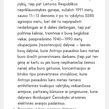
įvykių, taip pat Lietuvos Respublikos
nepriklausomybės gynėjai, sužaloti 1991 metų
sausio 11–13 dienomis ir po to vykdytos SSRS
agresijos metu, bet dėl to nepripažinti
nedarbingais ar iš dalies darbingais, taip pat
politiniai kaliniai, tremtiniai ir buvę beglobiai
vaikai; pasipriešinimo 1940–1990 metų
okupacijoms (rezistencijos) dalyviai – laisvės
kovų dalyviai; kurie Antrojo pasaulinio karo metais
buvo išvežti priverstiniams darbams (taip pat ten
gimę ar kartu su jais buvę nepilnamečiai šeimos
nariai) arba buvo getuose, koncentracijos ar
kitokio tipo prievartinėse stovyklose; kurie
Antrojo pasaulinio karo metais tarnavo
antihitlerinės koalicijos valstybių veikiančiose
armijose, partizanų būriuose ar junginiuose; kurie
dalyvavo likviduojant Černobylio atominės
elektrinės avarijos padarinius.