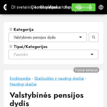
$
$
Site.pro
DI svetainių konstruktorius
Domenai
El. paštas
Apskaitos programa
Perpardavėjams„White
Prisijungti
Mokymasis
Lietu
DI svetainių konstruktorius
Domenai
El. paštas
Apskaitos programa
Perpardavėjams
Mokymasis
Registruotis
Registruotis
„WHITE LABEL“
Kategorija
Valstybinės pensijos dydis
Tipai/Kategorijos
Pasirinkti
Fiziniai asmenys
Enciklopedija
›
Skaičiuoklės ir naudingi skaičiai
›
Naudingi skaičiai
Valstybinės pensijos
dydis