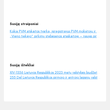
Susiję straipsniai
Kokia PVM atskaitos tvarka, įsiregistravus PVM mokėtoju ir nusipirkus elektromobilį?
„Vieno tiekėjo“ pirkimų stebėsenos ataskaitoje – naujas pirkimų konkurencingumo rodiklis
Susiję ištekliai
XIV-1556 Lietuvos Respublikos 2023 metų valstybės biudžeto ir savivaldybių biudžetų finansinių rodiklių pa...
255 Dėl Lietuvos Respublikos pirmojo ir antrojo laipsnių valstybinių pensijų skyrimo ir mokėjimo nuos...