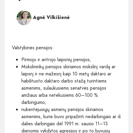
Agnė Vilkišienė
Valstybinės pensijos:
Pirmojo ir antrojo laipsnių pensijos;
Mokslininkų pensijos skiriamos mokslinį vardą ar
laipsnį ir ne mažesnį kaip 10 metų daktaro ar
habilituoto daktaro darbo stažą turintiems
asmenims, sulaukusiems senatvės pensijos
amžiaus arba netekusiems 60–100 %
darbingumo;
nukentėjusiųjų asmenų pensijos skiriamos
asmenims, kurie buvo pripažinti nedarbingais ar iš
dalies darbingais dėl 1991 m. sausio 11–13
dienomis vykdytos agresijos ir po to buvusių