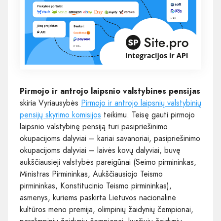
Pirmojo ir antrojo laipsnio valstybines pensijas
skiria Vyriausybės
Pirmojo ir antrojo laipsnių valstybinių
pensijų skyrimo komisijos
teikimu. Teisę gauti pirmojo
laipsnio valstybinę pensiją turi pasipriešinimo
okupacijoms dalyviai – kariai savanoriai, pasipriešinimo
okupacijoms dalyviai – laivės kovų dalyviai, buvę
aukščiausieji valstybės pareigūnai (Seimo pirmininkas,
Ministras Pirmininkas, Aukščiausiojo Teismo
pirmininkas, Konstitucinio Teismo pirmininkas),
asmenys, kuriems paskirta Lietuvos nacionalinė
kultūros meno premija, olimpinių žaidynių čempionai,