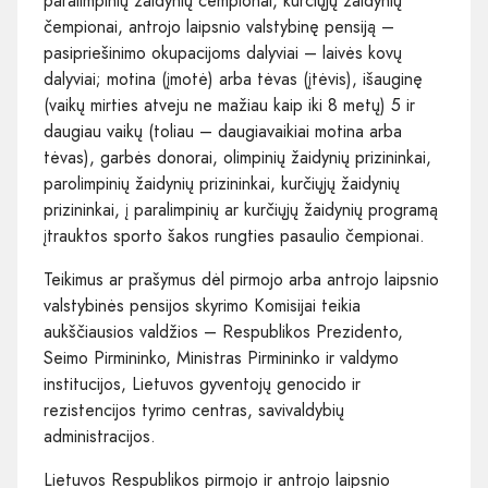
paralimpinių žaidynių čempionai, kurčiųjų žaidynių
čempionai, antrojo laipsnio valstybinę pensiją –
pasipriešinimo okupacijoms dalyviai – laivės kovų
dalyviai; motina (įmotė) arba tėvas (įtėvis), išauginę
(vaikų mirties atveju ne mažiau kaip iki 8 metų) 5 ir
daugiau vaikų (toliau – daugiavaikiai motina arba
tėvas), garbės donorai, olimpinių žaidynių prizininkai,
parolimpinių žaidynių prizininkai, kurčiųjų žaidynių
prizininkai, į paralimpinių ar kurčiųjų žaidynių programą
įtrauktos sporto šakos rungties pasaulio čempionai.
Teikimus ar prašymus dėl pirmojo arba antrojo laipsnio
valstybinės pensijos skyrimo Komisijai teikia
aukščiausios valdžios – Respublikos Prezidento,
Seimo Pirmininko, Ministras Pirmininko ir valdymo
institucijos, Lietuvos gyventojų genocido ir
rezistencijos tyrimo centras, savivaldybių
administracijos.
Lietuvos Respublikos pirmojo ir antrojo laipsnio