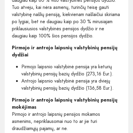
daugiau kaip 80 % viso valstybinės pensijos dydžio.
Tuo atveju, kai nėra asmenų, turinčių teisę gauti
valstybinę našlių pensiją, kiekvienam našlaičiui skiriama
po lygiai, bet ne daugiau kaip po 30 % mirusiajam
priklausiusios valstybinės pensijos dydžio ir ne
daugiau kaip 100% šios pensijos dydžio.
Pirmojo ir antrojo laipsnių valstybinių pensijų
dydžiai
Pirmojo laipsnio valstybinė pensija yra keturių
valstybinių pensijų bazių dydžio (273,16 Eur.).
Antrojo laipsnio valstybinė pensija yra dviejų
valstybinių pensijų bazių dydžio (136,58 Eur.).
Pirmojo ir antrojo laipsnių valstybinių pensijų
mokėjimas
Pirmojo ir antrojo laipsnių pensijos mokamos
asmenims, nepriklausomai nuo to ar jie turi
draudžiamųjų pajamų, ar ne.