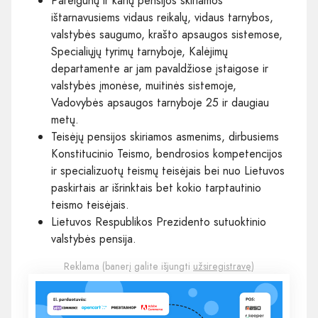
Pareigūnų ir karių pensijos skiriamos
ištarnavusiems vidaus reikalų, vidaus tarnybos,
valstybės saugumo, krašto apsaugos sistemose,
Specialiųjų tyrimų tarnyboje, Kalėjimų
departamente ar jam pavaldžiose įstaigose ir
valstybės įmonėse, muitinės sistemoje,
Vadovybės apsaugos tarnyboje 25 ir daugiau
metų.
Teisėjų pensijos skiriamos asmenims, dirbusiems
Konstitucinio Teismo, bendrosios kompetencijos
ir specializuotų teismų teisėjais bei nuo Lietuvos
paskirtais ar išrinktais bet kokio tarptautinio
teismo teisėjais.
Lietuvos Respublikos Prezidento sutuoktinio
valstybės pensija.
Reklama (banerį galite išjungti
užsiregistravę
)