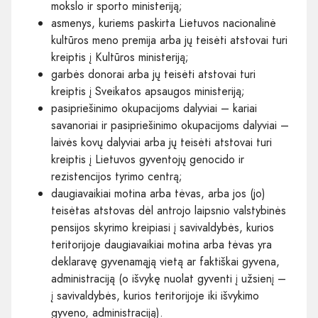
mokslo ir sporto ministeriją;
asmenys, kuriems paskirta Lietuvos nacionalinė
kultūros meno premija arba jų teisėti atstovai turi
kreiptis į Kultūros ministeriją;
garbės donorai arba jų teisėti atstovai turi
kreiptis į Sveikatos apsaugos ministeriją;
pasipriešinimo okupacijoms dalyviai – kariai
savanoriai ir pasipriešinimo okupacijoms dalyviai –
laivės kovų dalyviai arba jų teisėti atstovai turi
kreiptis į Lietuvos gyventojų genocido ir
rezistencijos tyrimo centrą;
daugiavaikiai motina arba tėvas, arba jos (jo)
teisėtas atstovas dėl antrojo laipsnio valstybinės
pensijos skyrimo kreipiasi į savivaldybės, kurios
teritorijoje daugiavaikiai motina arba tėvas yra
deklaravę gyvenamąją vietą ar faktiškai gyvena,
administraciją (o išvykę nuolat gyventi į užsienį –
į savivaldybės, kurios teritorijoje iki išvykimo
gyveno, administraciją).