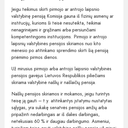
Jeigu teikimus skirti pirmojo ar antrojo laipsnio
valstybinę pensiją Komisija gauna iš fizinių asmenų ar
institucijų, kurioms ši teisė nesuteikta, teikimai
nenagrinėjami ir grąžinami arba persiunčiami
kompetentingoms institucijoms. Pirmojo ir antrojo
laipsnių valstybinės pensijos skiriamos nuo kito
mėnesio po atitinkamo sprendimo skirti šią pensiją
priėmimo pirmos dienos.
Už mirusius pirmojo arba antrojo laipsnio valstybinės
pensijos gavėjus Lietuvos Respublikos piliečiams
skiriama valstybinė našlių ir našlaičių pensija.
Našlių pensijos skiriamos ir mokamos, jeigu turintys
teisę ją gauti – t.y. atitinkantys įstatymu nustatytas
sąlygas, yra sukakę senatvės pensijos amžių arba
pripažinti nedarbingais ar iš dalies darbingais,
netekusiais 60 % ir daugiau darbingumo. Asmeniui,