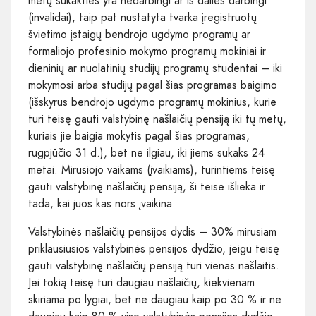
metų sukakties yra nedarbingi ar iš dalies darbingi
(invalidai), taip pat nustatyta tvarka įregistruotų
švietimo įstaigų bendrojo ugdymo programų ar
formaliojo profesinio mokymo programų mokiniai ir
dieninių ar nuolatinių studijų programų studentai – iki
mokymosi arba studijų pagal šias programas baigimo
(išskyrus bendrojo ugdymo programų mokinius, kurie
turi teisę gauti valstybinę našlaičių pensiją iki tų metų,
kuriais jie baigia mokytis pagal šias programas,
rugpjūčio 31 d.), bet ne ilgiau, iki jiems sukaks 24
metai. Mirusiojo vaikams (įvaikiams), turintiems teisę
gauti valstybinę našlaičių pensiją, ši teisė išlieka ir
tada, kai juos kas nors įvaikina.
Valstybinės našlaičių pensijos dydis – 30% mirusiam
priklausiusios valstybinės pensijos dydžio, jeigu teisę
gauti valstybinę našlaičių pensiją turi vienas našlaitis.
Jei tokią teisę turi daugiau našlaičių, kiekvienam
skiriama po lygiai, bet ne daugiau kaip po 30 % ir ne