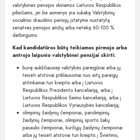
valstybinės pensijos skiriamos Lietuvos Respublikos
piliečiams, jei šie asmenys yra sukakę Valstybinių
socialinio draudimo pensijų įstatyme nustatytą
senatvės pensijos amžių arba netekę 60-100 %
darbingumo.
Kad kandidatūros būtų teikiamos pirmojo arba
antrojo laipsnio valstybinei pensijai skirti:
buvę aukščiausieji valstybės pareigūnai arba jų
teisėti atstovai priklausomai nuo eitų pareigų
atitinkamai turi kreiptis arba į Lietuvos
Respublikos Prezidento kanceliariją, arba į
Lietuvos Respublikos Seimo kanceliariją, arba į
Lietuvos Respublikos Vyriausybės kanceliariją;
olimpinių žaidynių čempionai, parolimpinių
žaidynių čempionai, olimpinių sporto šakų
pasaulio čempionai, kurčiųjų žaidynių čempionai
arba jų teisėti atstovai turi kreiptis į Švietimo,