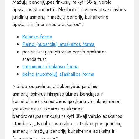
Mažųjų bendrijų,pasirinkusių taikyti 38-ąjį verslo
apskaitos standartą „Neribotos civilinės atsakomybės
juridinių asmenų ir mažųjų bendrijų buhalterinė
apskaita ir finansinės ataskaitos“:
Balanso forma
Pelno (nuostolių) ataskaitos forma
pasirinkusių taikyti visus verslo apskaitos
standartus:
sutrumpinto balanso forma
;
pelno (nuostolių) ataskaitos forma
Neribotos civilinės atsakomybės juridinių
asmenų,išskyrus tikrąsias ūkines bendrijas ir
komanditines ūkines bendrijas,kurių visi tikrieji nariai
yra akcinės ar uždarosios akcinės
bendrovės,pasirinkusių taikyti 38-ąjį verslo apskaitos
standartą „Neribotos civilinės atsakomybės juridinių
asmenų ir mažųjų bendrijų buhalterinė apskaita ir
finansinės ataskaitos“: