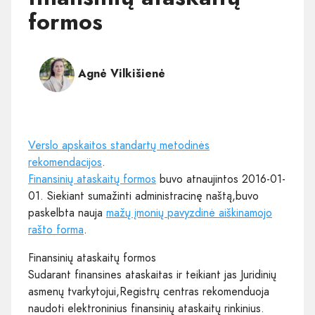
formos
Agnė Vilkišienė
Verslo apskaitos standartų metodinės
rekomendacijos
.
Finansinių ataskaitų formos
buvo atnaujintos 2016-01-
01. Siekiant sumažinti administracinę naštą,buvo
paskelbta nauja
mažų įmonių pavyzdinė aiškinamojo
rašto forma
.
Finansinių ataskaitų formos
Sudarant finansines ataskaitas ir teikiant jas Juridinių
asmenų tvarkytojui,Registrų centras rekomenduoja
naudoti elektroninius finansinių ataskaitų rinkinius.