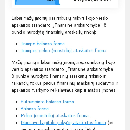
Labai mažų įmonių,pasirinkusių taikyti 1-ojo verslo
apskaitos standarto „Finansinė atskaitomybė“ 8
punkte nurodytą finansinių ataskaitų rinkinį:
Trumpo balanso forma
Trumpos pelno (nuostolių) ataskaitos forma
Mažų įmonių ir labai mažų įmonių,nepasirinkusių 1-ojo
verslo apskaitos standarto „Finansinė atskaitomybė“
8 punkte nurodyto finansinių ataskaitų rinkinio ir
taikančių tokius pačius finansinių ataskaitų sudarymo ir
apskaitos tvarkymo reikalavimus kaip ir mažos įmonės:
Sutrumpinto balanso forma
Balanso forma
Pelno (nuostolių) ataskaitos forma
Nuosavo kapitalo pokyčių ataskaitos forma
(jei
įmonė pasirenka rengti savo nuožiūra)