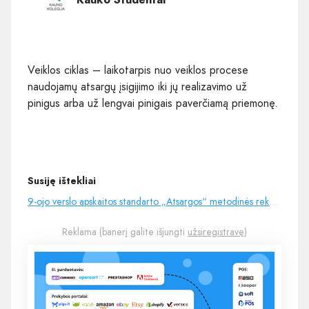
Veiklos ciklas – laikotarpis nuo veiklos procese
naudojamų atsargų įsigijimo iki jų realizavimo už
pinigus arba už lengvai pinigais paverčiamą priemonę.
Susiję ištekliai
9-ojo verslo apskaitos standarto „Atsargos“ metodinės rekomendacijos
Reklama (banerį galite išjungti
užsiregistravę
)