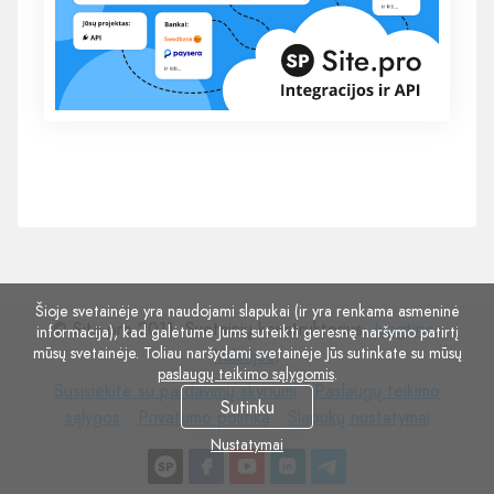
Šioje svetainėje yra naudojami slapukai (ir yra renkama asmeninė
© Site.pro 2011. Svetainių konstruktorius.
Jungtinės
informacija), kad galėtume Jums suteikti geresnę naršymo patirtį
mūsų svetainėje. Toliau naršydami svetainėje Jūs sutinkate su mūsų
Valstijos
.
paslaugų teikimo sąlygomis
.
Susisiekite
Paslaugų
Susisiekite su pardavimų skyriumi
Paslaugų teikimo
Sutinku
su
Privatumo
Slapukų
teikimo
sąlygos
Privatumo politika
Slapukų nustatymai
pardavimų
politika
nustatymai
sąlygos
Nustatymai
skyriumi