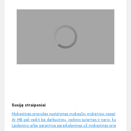
Susiję straipsniai
Mokestinės prievolės nustatymas mokesčių mokėtojui nepateikus deklaracijos
Ar MB gali veikti be darbuotojų, vadovo sutarties ir nario, kuris negauna pajamų?
Laidavimo arba garantijos pareikalavimas už mokestinės prievolės nevykdymą