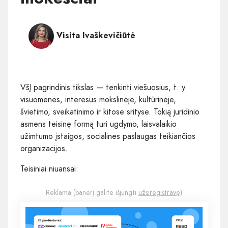
Visita Ivaškevičiūtė
VšĮ pagrindinis tikslas — tenkinti viešuosius, t. y.
visuomenės, interesus mokslinėje, kultūrinėje,
švietimo, sveikatinimo ir kitose srityse. Tokią juridinio
asmens teisinę formą turi ugdymo, laisvalaikio
užimtumo įstaigos, socialines paslaugas teikiančios
organizacijos.
Teisiniai niuansai:
Reklama (banerį galite išjungti
užsiregistravę
)