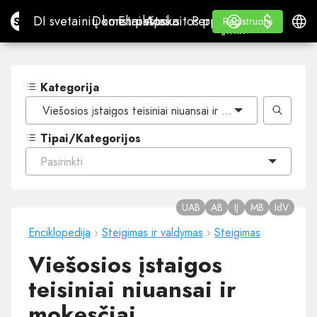
$
$
Site.pro
DI svetainių konstruktorius
Domenai
El. paštas
Apskaitos programa
Perpardavėjams„White
Prisijungti
Mokymasis
Lietu
DI svetainių konstruktorius
Domenai
El. paštas
Apskaitos programa
Perpardavėjams
Mokymasis
Registruotis
Registruotis
„WHITE LABEL“
Kategorija
Viešosios įstaigos teisiniai niuansai ir mokesčiai
Tipai/Kategorijos
Pasirinkti
UAB
AB
IĮ
MB
IdV
Enciklopedija
›
Steigimas ir valdymas
›
Steigimas
Viešosios įstaigos
teisiniai niuansai ir
mokesčiai