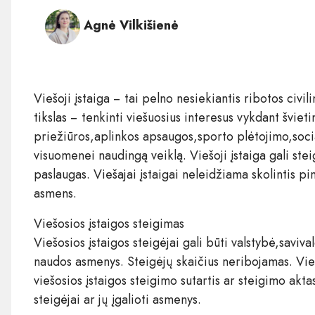
Agnė Vilkišienė
Viešoji įstaiga − tai pelno nesiekiantis ribotos civi
tikslas − tenkinti viešuosius interesus vykdant švie
priežiūros,aplinkos apsaugos,sporto plėtojimo,socia
visuomenei naudingą veiklą. Viešoji įstaiga gali steigt
paslaugas. Viešajai įstaigai neleidžiama skolintis pin
asmens.
Viešosios įstaigos steigimas
Viešosios įstaigos steigėjai gali būti valstybė,savival
naudos asmenys. Steigėjų skaičius neribojamas. Vieš
viešosios įstaigos steigimo sutartis ar steigimo aktas
steigėjai ar jų įgalioti asmenys.