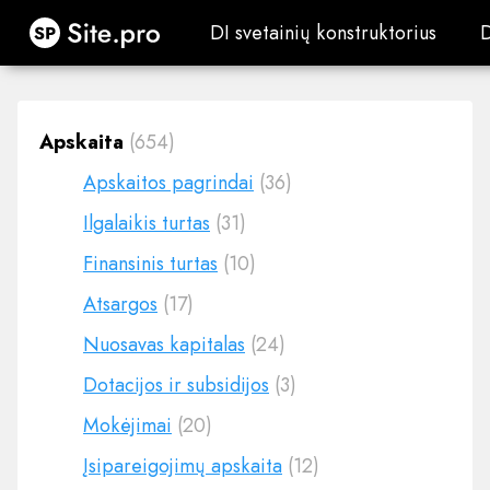
Site.pro
DI svetainių konstruktorius
DI svetainių konstruktorius
Apskaita
(654)
Apskaitos pagrindai
(36)
Ilgalaikis turtas
(31)
Finansinis turtas
(10)
Atsargos
(17)
Nuosavas kapitalas
(24)
Dotacijos ir subsidijos
(3)
Mokėjimai
(20)
Įsipareigojimų apskaita
(12)