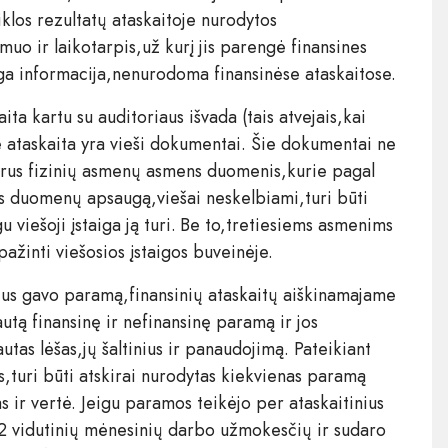
eiklos rezultatų ataskaitoje nurodytos
o ir laikotarpis,už kurį jis parengė finansines
ga informacija,nenurodoma finansinėse ataskaitose.
aita kartu su auditoriaus išvada (tais atvejais,kai
nė ataskaita yra vieši dokumentai. Šie dokumentai ne
kyrus fizinių asmenų asmens duomenis,kurie pagal
s duomenų apsaugą,viešai neskelbiami,turi būti
gu viešoji įstaiga ją turi. Be to,tretiesiems asmenims
pažinti viešosios įstaigos buveinėje.
metus gavo paramą,finansinių ataskaitų aiškinamajame
autą finansinę ir nefinansinę paramą ir jos
tas lėšas,jų šaltinius ir panaudojimą. Pateikiant
s,turi būti atskirai nurodytas kiekvienas paramą
s ir vertė. Jeigu paramos teikėjo per ataskaitinius
a 2 vidutinių mėnesinių darbo užmokesčių ir sudaro