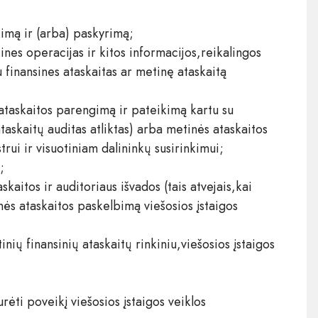
kimą ir (arba) paskyrimą;
kines operacijas ir kitos informacijos,reikalingos
 finansines ataskaitas ar metinę ataskaitą
s ataskaitos parengimą ir pateikimą kartu su
 ataskaitų auditas atliktas) arba metinės ataskaitos
rui ir visuotiniam dalininkų susirinkimui;
;
skaitos ir auditoriaus išvados (tais atvejais,kai
inės ataskaitos paskelbimą viešosios įstaigos
nių finansinių ataskaitų rinkiniu,viešosios įstaigos
rėti poveikį viešosios įstaigos veiklos