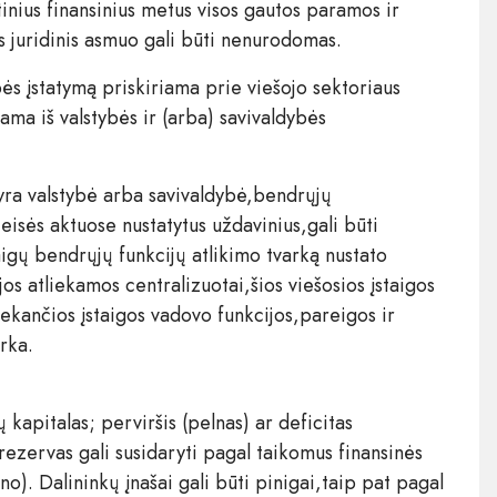
inius finansinius metus visos gautos paramos ir
 juridinis asmuo gali būti nenurodomas.
ės įstatymą priskiriama prie viešojo sektoriaus
ama iš valstybės ir (arba) savivaldybės
 yra valstybė arba savivaldybė,bendrųjų
teisės aktuose nustatytus uždavinius,gali būti
aigų bendrųjų funkcijų atlikimo tvarką nustato
os atliekamos centralizuotai,šios viešosios įstaigos
liekančios įstaigos vadovo funkcijos,pareigos ir
rka.
 kapitalas; perviršis (pelnas) ar deficitas
 rezervas gali susidaryti pagal taikomus finansinės
o). Dalininkų įnašai gali būti pinigai,taip pat pagal