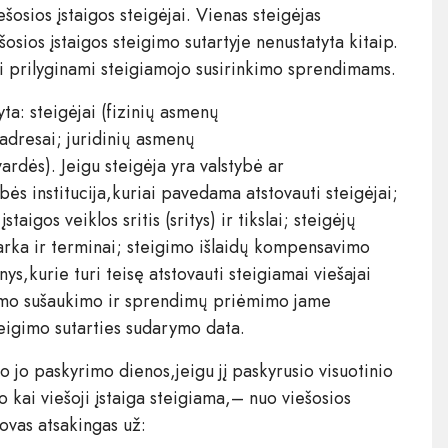
ešosios įstaigos steigėjai. Vienas steigėjas
osios įstaigos steigimo sutartyje nenustatyta kitaip.
ai prilyginami steigiamojo susirinkimo sprendimams.
yta: steigėjai (fizinių asmenų
adresai; juridinių asmenų
rdės). Jeigu steigėja yra valstybė ar
bės institucija,kuriai pavedama atstovauti steigėjai;
aigos veiklos sritis (sritys) ir tikslai; steigėjų
tvarka ir terminai; steigimo išlaidų kompensavimo
s,kurie turi teisę atstovauti steigiamai viešajai
rinkimo sušaukimo ir sprendimų priėmimo jame
teigimo sutarties sudarymo data.
o jo paskyrimo dienos,jeigu jį paskyrusio visuotinio
 kai viešoji įstaiga steigiama,– nuo viešosios
dovas atsakingas už: