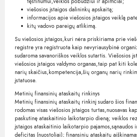
tęstinumui,veiklos pobūdžiui ir apimčiai;
viešosios įstaigos dalininkų apskaitą;
informacijos apie viešosios įstaigos veiklą p
kitų vadovo pareigų atlikimą.
Su viešosios įstaigos,kuri nėra priskiriama prie vie
registre yra registruota kaip nevyriausybinė organiz
sudaroma savanoriškos veiklos sutartis. Viešosios įst
viešosios įstaigos valdymo organas,taip pat kiti kol
narių skaičius,kompetencija,šių organų narių rinkim
įstatuose.
Metinių finansinių ataskaitų rinkinys
Metinių finansinių ataskaitų rinkinį sudaro šios fina
rodomas visas viešosios įstaigos turtas,nuosavas kap
paskutinę ataskaitinio laikotarpio dieną; veiklos re
įstaigos ataskaitinio laikotarpio pajamos,sąnaudos ir
deficitas (nuostoliai); finansinių ataskaitų aiškina