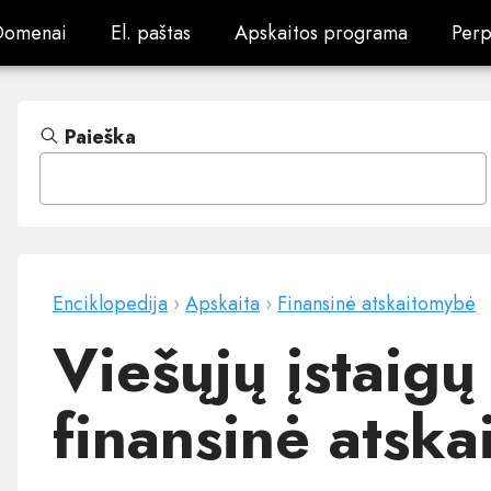
Domenai
El. paštas
Apskaitos programa
Perp
Domenai
El. paštas
Apskaitos programa
Perp
Paieška
Enciklopedija
›
Apskaita
›
Finansinė atskaitomybė
Viešųjų įstaigų
finansinė atsk