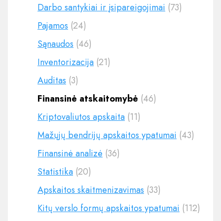
Darbo santykiai ir įsipareigojimai
(73)
Pajamos
(24)
Sąnaudos
(46)
Inventorizacija
(21)
Auditas
(3)
Finansinė atskaitomybė
(46)
Kriptovaliutos apskaita
(11)
Mažųjų bendrijų apskaitos ypatumai
(43)
Finansinė analizė
(36)
Statistika
(20)
Apskaitos skaitmenizavimas
(33)
Kitų verslo formų apskaitos ypatumai
(112)