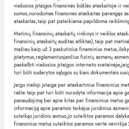
viešosios įstaigos finansinės būklės ataskaitoje ir v
sumos,nurodomas finansines ataskaitas parengęs asmu
ataskaitas,taip pat pateikiama papildoma reikšmin
Metinių finansinių ataskaitų rinkinys ir veiklos atask
finansinių ataskaitų auditas atliktas),taip pat meti
mažiau kaip už 3 paskutinius finansinius metus,išs
įstatymus,reglamentuojančius fizinių asmenų asmen
paskelbti viešosios įstaigos interneto svetainėje,jei
turi būti sudarytos sąlygos su šiais dokumentais susi
Jeigu viešoji įstaiga per ataskaitinius finansinius 
rašte taip pat turi būti nurodyta informacija apie g
panaudojimą bei apie kitas per finansinius metus gau
informaciją apie paramos teikėjus juridinius asmeni
suteikęs juridinis asmuo,jo suteiktos paramos dalyka
finansinius metus suteiktos paramos vertė neviršij