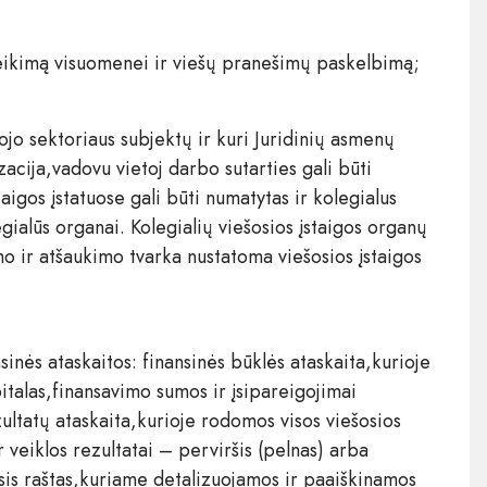
ateikimą visuomenei ir viešų pranešimų paskelbimą;
šojo sektoriaus subjektų ir kuri Juridinių asmenų
acija,vadovu vietoj darbo sutarties gali būti
aigos įstatuose gali būti numatytas ir kolegialus
egialūs organai. Kolegialių viešosios įstaigos organų
o ir atšaukimo tvarka nustatoma viešosios įstaigos
nsinės ataskaitos: finansinės būklės ataskaita,kurioje
italas,finansavimo sumos ir įsipareigojimai
zultatų ataskaita,kurioje rodomos visos viešosios
 veiklos rezultatai – perviršis (pelnas) arba
masis raštas,kuriame detalizuojamos ir paaiškinamos