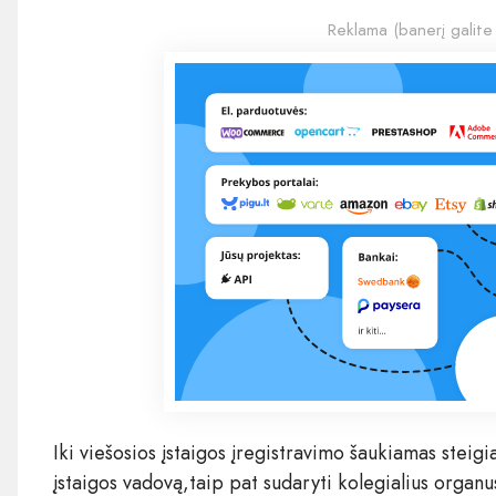
Reklama (banerį galite
Iki viešosios įstaigos įregistravimo šaukiamas steigia
įstaigos vadovą,taip pat sudaryti kolegialius organus