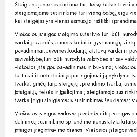
Steigiamajame susirinkime turi teisę balsuoti visi vi
steigiamajame susirinkime turi vieną balsą,jeigu vieš
Kai steigėjas yra vienas asmuo,jo raštiški sprendim
Viešosios įstaigos steigimo sutartyje turi būti nurod
vardai,pavardės,asmens kodai ir gyvenamųjų vietų 
pavadinimai,buveinės,kodai,jų atstovų vardai ir pava
savivaldybė,turi būti nurodyta valstybės ar savivaldy
viešosios įstaigos pavadinimas ir buveinė; viešosios įst
turtiniai ir neturtiniai įsipareigojimai,jų vykdymo 
tvarka; ginčų tarp steigėjų sprendimo tvarka; asmeny
įstaigai,jų teisės ir įgaliojimai; steigiamojo susi
tvarka,jeigu steigiamasis susirinkimas šaukiamas; s
Viešosios įstaigos vadovas pradeda eiti pareigas nu
dalininkų susirinkimo sprendime nenustatyta kitaip,o
įstaigos įregistravimo dienos. Viešosios įstaigos va