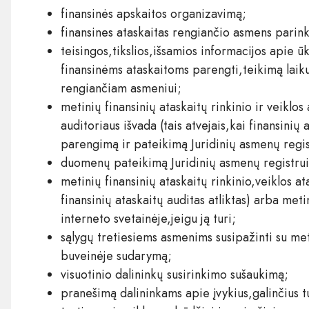
finansinės apskaitos organizavimą;
finansines ataskaitas rengiančio asmens parin
teisingos,tikslios,išsamios informacijos apie ū
finansinėms ataskaitoms parengti,teikimą laiku
rengiančiam asmeniui;
metinių finansinių ataskaitų rinkinio ir veiklo
auditoriaus išvada (tais atvejais,kai finansinių
parengimą ir pateikimą Juridinių asmenų regist
duomenų pateikimą Juridinių asmenų registrui
metinių finansinių ataskaitų rinkinio,veiklos ata
finansinių ataskaitų auditas atliktas) arba met
interneto svetainėje,jeigu ją turi;
sąlygų tretiesiems asmenims susipažinti su meti
buveinėje sudarymą;
visuotinio dalininkų susirinkimo sušaukimą;
pranešimą dalininkams apie įvykius,galinčius tu