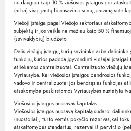
ne daugiau kaip 10 % viešosios įstaigos per ataskait
(arba) visų gautų finansavimo sumų,paramą suteikęs
Viešoji įstaiga pagal Viešojo sektoriaus atskaitomyb
subjektų ir jos veikla ne mažiau kaip 50 % finansuoj
(savivaldybių) biudžeto.
Dalis viešųjų įstaigų,kurių savininkė arba dalininkė
funkcijų,kurios padeda įgyvendinti viešajai įstaigai 
atliekamos centralizuotai. Centralizuoto viešųjų įst
Vyriausybė. Kai viešosios įstaigos bendrosios funkcij
vadovo ir centralizuotai jos bendrąsias funkcijas at
atsakomybė paskirstomos Vyriausybės nustatyta tva
Viešosios įstaigos nuosavas kapitalas
Viešosios įstaigos nuosavą kapitalą sudaro: dalininkų
(nuostoliai); turto vertės pokyčio rezervas,kai toks
atskaitomybės standartus; rezervai iš perviršio (peln