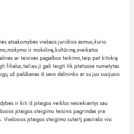
linės atsakomybės viešasis juridinis asmuo,kurio
timo,mokymo ir mokslinę,kultūrinę,sveikatos
linės ar teisinės pagalbos teikimo,taip pat kitokią
i filialus,tačiau ji gali teigti tik įstatuose numatytas
igų už palūkanas iš savo dalininko ar su juo susijusio
dybės ir kiti iš įstaigos veiklos nesiekiantys sau
osios įstaigos steigimo teisinis pagrindas yra
. Viešosios įstaigos steigimo sutartį pasirašo visi