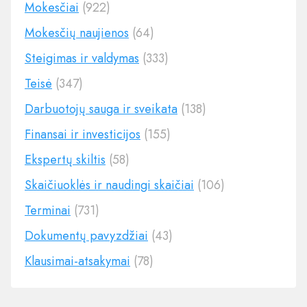
Mokesčiai
(922)
Mokesčių naujienos
(64)
Steigimas ir valdymas
(333)
Teisė
(347)
Darbuotojų sauga ir sveikata
(138)
Finansai ir investicijos
(155)
Ekspertų skiltis
(58)
Skaičiuoklės ir naudingi skaičiai
(106)
Terminai
(731)
Dokumentų pavyzdžiai
(43)
Klausimai-atsakymai
(78)