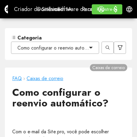
$
$
Site.pro
Criador de Sites com IA
Domínios
E-mail
Software de contabilidade
Para RevendedoresWhi
Iniciar Sessão
Aprender
Portu
Criador de Sites com IA
Domínios
E-mail
Software de contabilidade
Para Revendedores
Aprender
Registre-se
Registre-se
WHITE LABEL
Categoria
Como configurar o reenvio automático?
Caixas de correio
FAQ
›
Caixas de correio
Como configurar o
reenvio automático?
Com o e-mail da Site.pro, você pode escolher