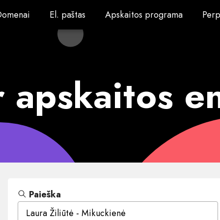
Domenai
El. paštas
Apskaitos programa
Perp
Domenai
El. paštas
Apskaitos programa
Perp
 apskaitos e
Paieška