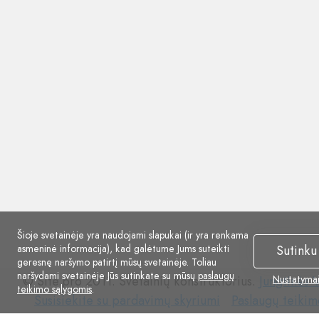
Šioje svetainėje yra naudojami slapukai (ir yra renkama
asmeninė informacija), kad galėtume Jums suteikti
Sutinku
geresnę naršymo patirtį mūsų svetainėje. Toliau
naršydami svetainėje Jūs sutinkate su mūsų
paslaugų
© Site.pro 2011. Svetainių konstruktorius.
Jungtinės V
Nustatyma
teikimo sąlygomis
.
Susisiekite
Paslaugų
Susisiekite su pardavimų skyriumi
Paslaugų teikim
su
teikimo