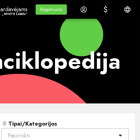
$
$
ardavėjams„White Label“
Mokymasis
Prisijungti
Lietuvi
ardavėjams
Mokymasis
Registruotis
Registruotis
„WHITE LABEL“
nciklopedija
Tipai/Kategorijos
Pasirinkti