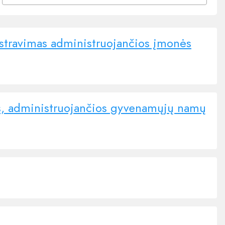
istravimas administruojančios įmonės
ės, administruojančios gyvenamųjų namų