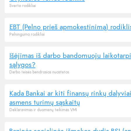
Sverto rodikliai
EBT (Pelno prieš apmokestinimą) rodikli
Pelningumo rodikliai
Išėjimas iš darbo bandomuoju laikotarpi
sąlygos?
Darbo teisės bendrosios nuostatos
Kada Bankai ar kiti finansų rinkų dalyvi
asmens turimų sąskaitų
Deklaravimas ir duomenų teikimas VMI
Bazinės socialinės išmokos dydis BSI (