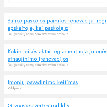
Banko paskolos paimtos renovacijai reg
apskaitoje, kai paskolą p
Daugiabučių namų administravimo apskaita
Kokie teisės aktai reglamentuoja įmon
atnaujinimo (renovacijos
Daugiabučių namų administravimo apskaita
Įmonių pavadinimo keitimas
Valdymas
Grynosios vertės rodiklis