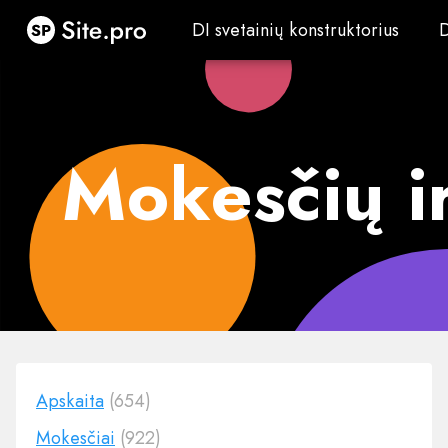
Site.pro
DI svetainių konstruktorius
DI svetainių konstruktorius
Mokesčių ir
Apskaita
(654)
Mokesčiai
(922)