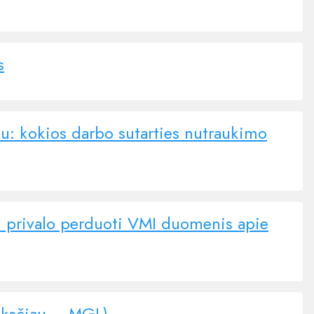
s
u: kokios darbo sutarties nutraukimo
ai privalo perduoti VMI duomenis apie
anksčiau – MGL)