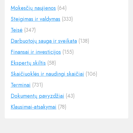
Mokesčių naujienos
(64)
Steigimas ir valdymas
(333)
Teisė
(347)
Darbuotojų sauga ir sveikata
(138)
Finansai ir investicijos
(155)
Ekspertų skiltis
(58)
Skaičiuoklės ir naudingi skaičiai
(106)
Terminai
(731)
Dokumentų pavyzdžiai
(43)
Klausimai-atsakymai
(78)